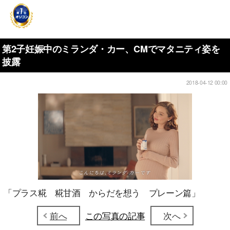
第2子妊娠中のミランダ・カー、CMでマタニティ姿を
披露
2018-04-12 00:00
「プラス糀 糀甘酒 からだを想う プレーン篇」
前へ
この写真の記事
次へ