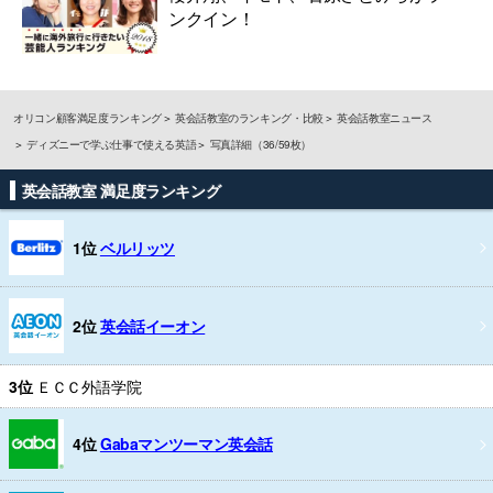
ンクイン！
オリコン顧客満足度ランキング
英会話教室のランキング・比較
英会話教室ニュース
ディズニーで学ぶ仕事で使える英語
写真詳細（36/59枚）
英会話教室 満足度ランキング
1位
ベルリッツ
2位
英会話イーオン
3位
ＥＣＣ外語学院
4位
Gabaマンツーマン英会話