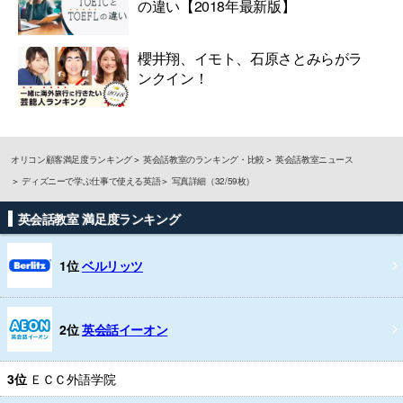
の違い【2018年最新版】
櫻井翔、イモト、石原さとみらがラ
ンクイン！
オリコン顧客満足度ランキング
英会話教室のランキング・比較
英会話教室ニュース
ディズニーで学ぶ仕事で使える英語
写真詳細（32/59枚）
英会話教室 満足度ランキング
1位
ベルリッツ
2位
英会話イーオン
3位
ＥＣＣ外語学院