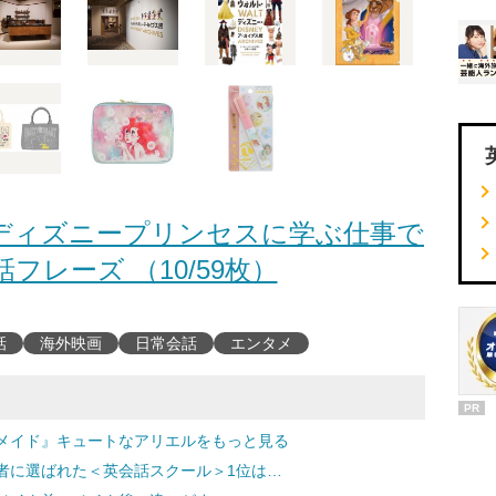
ディズニープリンセスに学ぶ仕事で
フレーズ （10/59枚）
話
海外映画
日常会話
エンタメ
PR
メイド』キュートなアリエルをもっと見る
者に選ばれた＜英会話スクール＞1位は…