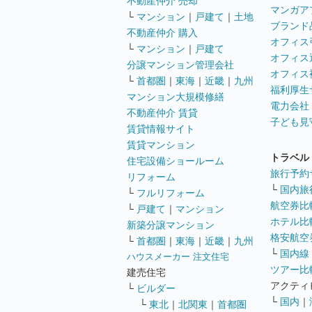
不動産仲介 売却
マンガア
└
マンション
｜
戸建て
｜
土地
ブランド
不動産仲介 購入
オフィス
└
マンション
｜
戸建て
オフィス
分譲マンション管理会社
オフィス
└
首都圏
｜
東海
｜
近畿
｜
九州
福利厚生
マンション大規模修繕
電力会社
不動産仲介 賃貸
子ども見
賃貸情報サイト
賃貸マンション
トラベル
住宅設備ショールーム
旅行予約
リフォーム
└
国内旅
└
フルリフォーム
航空券比
└
戸建て
｜
マンション
ホテル比
新築分譲マンション
格安航空券
└
首都圏
｜
東海
｜
近畿
｜
九州
└
国内線
ハウスメーカー 注文住宅
ツアー比
建売住宅
アクティ
└
ビルダー
└
国内
｜
└
東北
｜
北関東
｜
首都圏