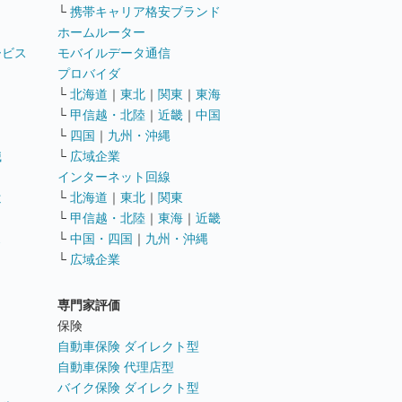
└
携帯キャリア格安ブランド
ホームルーター
ービス
モバイルデータ通信
ト
プロバイダ
└
北海道
｜
東北
｜
関東
｜
東海
└
甲信越・北陸
｜
近畿
｜
中国
└
四国
｜
九州・沖縄
職
└
広域企業
インターネット回線
遣
└
北海道
｜
東北
｜
関東
└
甲信越・北陸
｜
東海
｜
近畿
ス
└
中国・四国
｜
九州・沖縄
└
広域企業
専門家評価
ト
保険
自動車保険 ダイレクト型
自動車保険 代理店型
バイク保険 ダイレクト型