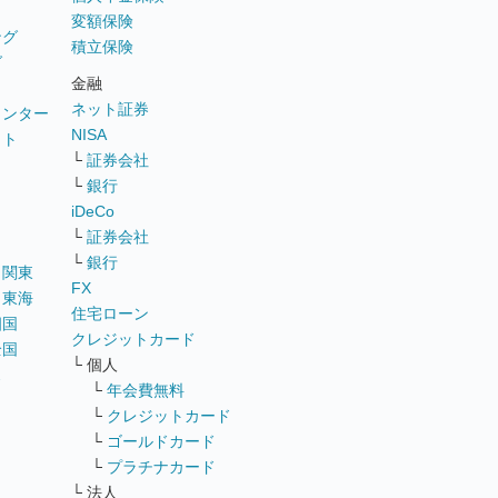
変額保険
ング
積立保険
グ
金融
ネット証券
ウンター
NISA
イト
└
証券会社
リ
└
銀行
iDeCo
└
証券会社
└
銀行
｜
関東
FX
｜
東海
住宅ローン
四国
クレジットカード
全国
└ 個人
ス
└
年会費無料
└
クレジットカード
└
ゴールドカード
└
プラチナカード
└ 法人