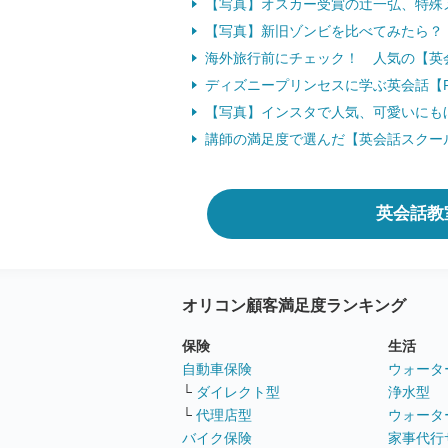
【写真】オスカー受賞の辻一弘、特殊
【写真】新旧ゾンビを比べてみたら？
海外旅行前にチェック！ 人気の【英会
ディズニープリンセスに学ぶ英会話【Par
【写真】インスタで人気、可愛いにもほ
講師の満足度で選んだ【英会話スクー
英会話教
オリコン顧客満足度ランキング
保険
生活
自動車保険
ウォータ
└
ダイレクト型
浄水型
└
代理店型
ウォータ
バイク保険
家事代行