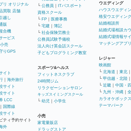
ウエディング
プリ オリジナル
└
公務員
｜
ITパスポート
ハウスウエディ
品買取 店舗
資格スクール
格安ウエディン
引越し
└
FP
｜
医療事務
結婚相談所
通販
└
宅建
｜
簿記
結婚式場相談カ
複合機
└
社会保険労務士
結婚式場情報サ
サービス
公務員試験予備校
マッチングアプ
 小売
法人向け英会話スクール
守りGPS
子どもプログラミング教室
レジャー
映画館
スポーツ&ヘルス
└
北海道
｜
東北
サイト
フィットネスクラブ
└
甲信越・北陸
行
｜
海外旅行
24時間ジム
└
近畿
｜
中国・
較サイト
リラクゼーションサロン
└
九州・沖縄
｜
較サイト
キッズスイミングスクール
カラオケボック
 LCC
└
幼児
｜
小学生
テーマパーク
｜
国際線
較サイト
小売
ビティ予約サイト
家電量販店
海外
ドラッグストア