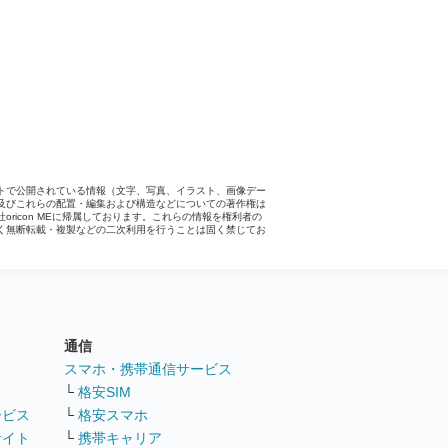
トで公開されている情報（文字、写真、イラスト、画像デー
及びこれらの配置・編集および構造などについての著作権は
社oricon MEに帰属しております。これらの情報を権利者の
く無断転載・複製などの二次利用を行うことは固く禁じてお
。
通信
ト
スマホ・携帯通信サービス
└
格安SIM
ービス
└
格安スマホ
サイト
└
携帯キャリア