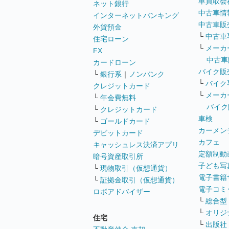
車買取会
ネット銀行
中古車情
インターネットバンキング
中古車販
外貨預金
└
中古車
住宅ローン
└
メーカ
FX
中古車
カードローン
バイク販
└
銀行系
｜
ノンバンク
└
バイク
クレジットカード
└
メーカ
└
年会費無料
バイク
└
クレジットカード
車検
└
ゴールドカード
カーメン
デビットカード
カフェ
キャッシュレス決済アプリ
定額制動
暗号資産取引所
子ども写
└
現物取引（仮想通貨）
電子書籍
└
証拠金取引（仮想通貨）
電子コミ
ロボアドバイザー
└
総合型
└
オリジ
住宅
└
出版社