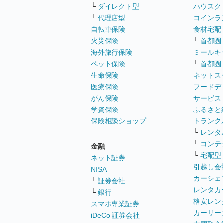
└
ダイレクト型
ハウスク
└
代理店型
コインラ
自転車保険
食材宅配
火災保険
└
首都圏
海外旅行保険
ミールキ
ペット保険
└
首都圏
生命保険
ネットス
医療保険
フードデ
がん保険
サービス
学資保険
ふるさと
保険相談ショップ
トランク
└
レンタ
└
コンテ
金融
└
宅配型
ネット証券
引越し会
NISA
カーシェ
└
証券会社
レンタカ
└
銀行
格安レン
スマホ専業証券
カーリー
iDeCo 証券会社