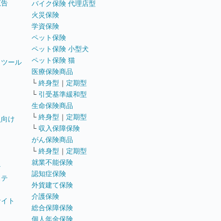
広告
バイク保険 代理店型
火災保険
学資保険
ペット保険
ペット保険 小型犬
ペット保険 猫
トツール
医療保険商品
└
終身型
｜
定期型
└
引受基準緩和型
生命保険商品
└
終身型
｜
定期型
員向け
└
収入保障保険
がん保険商品
└
終身型
｜
定期型
就業不能保険
テ
認知症保険
ステ
外貨建て保険
介護保険
サイト
総合保障保険
個人年金保険