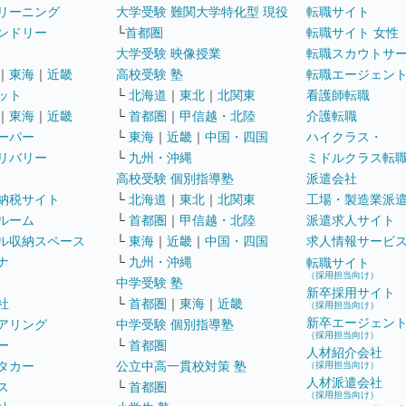
リーニング
大学受験 難関大学特化型 現役
転職サイト
ンドリー
└
首都圏
転職サイト 女性
大学受験 映像授業
転職スカウトサ
｜
東海
｜
近畿
高校受験 塾
転職エージェン
ット
└
北海道
｜
東北
｜
北関東
看護師転職
｜
東海
｜
近畿
└
首都圏
｜
甲信越・北陸
介護転職
ーパー
└
東海
｜
近畿
｜
中国・四国
ハイクラス・
リバリー
└
九州・沖縄
ミドルクラス転
高校受験 個別指導塾
派遣会社
納税サイト
└
北海道
｜
東北
｜
北関東
工場・製造業派
ルーム
└
首都圏
｜
甲信越・北陸
派遣求人サイト
ル収納スペース
└
東海
｜
近畿
｜
中国・四国
求人情報サービ
ナ
└
九州・沖縄
転職サイト
（採用担当向け）
中学受験 塾
新卒採用サイト
社
└
首都圏
｜
東海
｜
近畿
（採用担当向け）
新卒エージェン
アリング
中学受験 個別指導塾
（採用担当向け）
ー
└
首都圏
人材紹介会社
タカー
公立中高一貫校対策 塾
（採用担当向け）
人材派遣会社
ス
└
首都圏
（採用担当向け）