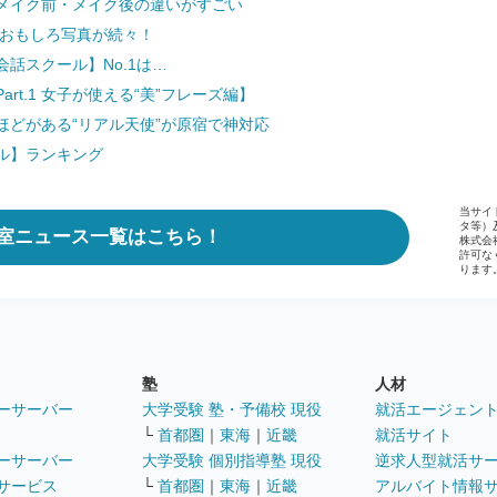
メイク前・メイク後の違いがすごい
 おもしろ写真が続々！
話スクール】No.1は…
t.1 女子が使える“美”フレーズ編】
どがある“リアル天使”が原宿で神対応
ル】ランキング
当サイ
タ等）
室ニュース一覧はこちら！
株式会
許可な
ります
塾
人材
ーサーバー
大学受験 塾・予備校 現役
就活エージェン
└
首都圏
｜
東海
｜
近畿
就活サイト
ーサーバー
大学受験 個別指導塾 現役
逆求人型就活サ
サービス
└
首都圏
｜
東海
｜
近畿
アルバイト情報