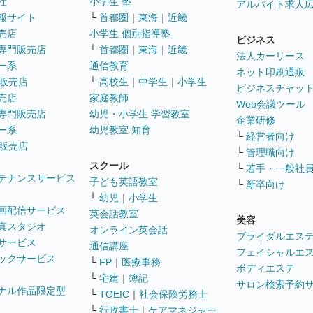
社
小学生 塾
アルバイト求人
報サイト
└
首都圏
｜
東海
｜
近畿
売店
小学生 個別指導塾
ビジネス
専門販売店
└
首都圏
｜
東海
｜
近畿
法人カーリース
ー系
通信教育
ネット印刷通販
販売店
└
高校生
｜
中学生
｜
小学生
ビジネスチャッ
売店
家庭教師
Web会議ツール
専門販売店
幼児・小学生 学習教室
企業研修
ー系
幼児教室 知育
└
経営者向け
販売店
└
管理職向け
スクール
└
若手・一般社
テナンスサービス
子ども英語教室
└
新卒向け
└
幼児
｜
小学生
画配信サービス
英会話教室
美容
真スタジオ
オンライン英会話
ブライダルエス
サービス
通信講座
フェイシャルエ
ックサービス
└
FP
｜
医療事務
ボディエステ
└
宅建
｜
簿記
サロン検索予約
ナル作品限定型
└
TOEIC
｜
社会保険労務士
└
行政書士
｜
ケアマネジャー