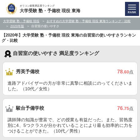
オリコン顧客満足度ランキング
大学受験 塾・予備校 現役 東海
大学受験 塾・予備校 現役
おすすめの大学受験 塾・予備校 現役 東海ランキング・比較
2020年版
自習室の使いやすさ
【2020年】大学受験 塾・予備校 現役 東海の自習室の使いやすさランキン
グ・比較
自習室の使いやすさ 満足度ランキング
秀英予備校
78
.60
点
進路アドバイザーの方が非常に真摯に相談にのってくださいま
した。（10代／女性）
駿台予備学校
76
.75
点
講師陣の知識が豊富で、どの授業も有益だった。また、習熟度
別に4、5つクラスが分かれていることにより最も効率的に力を
つけることができた。（10代／男性）