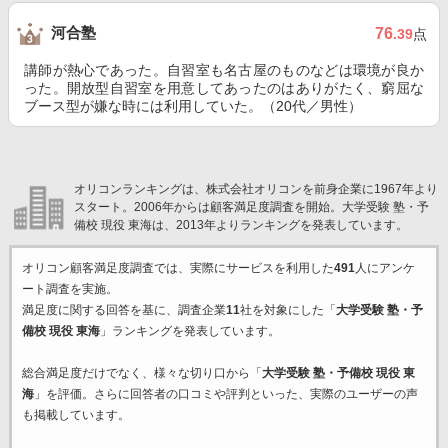
河合塾
76
.39
点
講師が熱心であった。自習室も名古屋のものなどは環境が良か
った。開放型自習室を用意してあったのはありがたく、窮屈な
ブース型が嫌な時には利用していた。（20代／男性）
オリコンランキングは、株式会社オリコンを前身企業に1967年より
スタート。2006年からは顧客満足度調査を開始。大学受験 塾・予
備校 現役 東海は、2013年よりランキングを発表しています。
オリコン顧客満足度調査では、実際にサービスを利用した
491
人にアンケ
ート調査を実施。
満足度に関する回答を基に、調査企業
11
社を対象にした「
大学受験 塾・予
備校 現役 東海
」ランキングを発表しています。
総合満足度だけでなく、様々な切り口から「
大学受験 塾・予備校 現役 東
海
」を評価。さらに回答者の口コミや評判といった、実際のユーザーの声
も掲載しています。