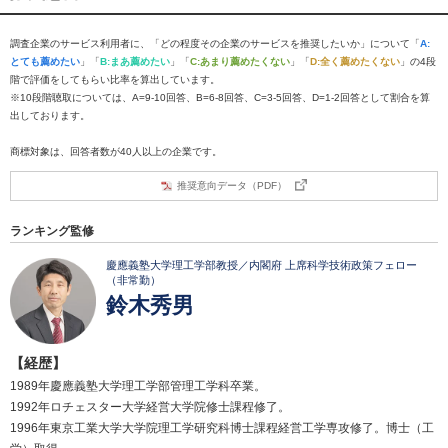
調査企業のサービス利用者に、「どの程度その企業のサービスを推奨したいか」について「
A:
とても薦めたい
」「
B:まあ薦めたい
」「
C:あまり薦めたくない
」「
D:全く薦めたくない
」の4段
階で評価をしてもらい比率を算出しています。
※10段階聴取については、A=9-10回答、B=6-8回答、C=3-5回答、D=1-2回答として割合を算
出しております。
商標対象は、回答者数が40人以上の企業です。
推奨意向データ（PDF）
ランキング監修
慶應義塾大学理工学部教授／内閣府 上席科学技術政策フェロー
（非常勤）
鈴木秀男
【経歴】
1989年慶應義塾大学理工学部管理工学科卒業。
1992年ロチェスター大学経営大学院修士課程修了。
1996年東京工業大学大学院理工学研究科博士課程経営工学専攻修了。博士（工