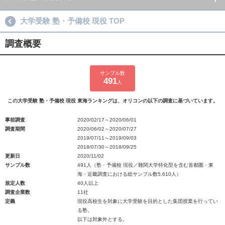
大学受験 塾・予備校 現役 TOP
調査概要
サンプル数
491
人
この大学受験 塾・予備校 現役 東海ランキングは、オリコンの以下の調査に基づいています。
事前調査
2020/02/17～2020/06/01
調査期間
2020/06/02～2020/07/27
2019/07/11～2019/09/03
2018/07/30～2018/09/25
更新日
2020/11/02
サンプル数
491人（塾・予備校 現役／難関大学特化型を含む首都圏・東
海・近畿調査における総サンプル数5,610人）
規定人数
40人以上
調査企業数
11社
定義
現役高校生を対象に大学受験を目的とした集団授業を行ってい
る塾。
以下は対象外とする。