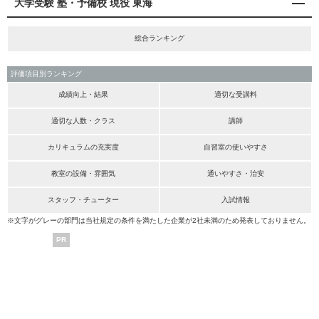
大学受験 塾・予備校 現役 東海
総合ランキング
評価項目別ランキング
成績向上・結果
適切な受講料
適切な人数・クラス
講師
カリキュラムの充実度
自習室の使いやすさ
教室の設備・雰囲気
通いやすさ・治安
スタッフ・チューター
入試情報
※文字がグレーの部門は当社規定の条件を満たした企業が2社未満のため発表しておりません。
PR