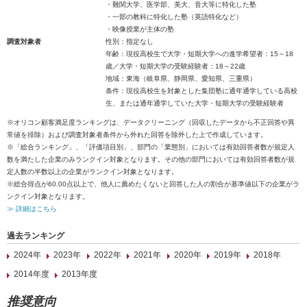
・難関大学、医学部、美大、音大等に特化した塾
・一部の教科に特化した塾（英語特化など）
・映像授業が主体の塾
調査対象者
性別：指定なし
年齢：現役高校生で大学・短期大学への進学希望者：15～18
歳／大学・短期大学の受験経験者：18～22歳
地域：東海（岐阜県、静岡県、愛知県、三重県）
条件：現役高校生を対象とした集団塾に通年通学している高校
生、または通年通学していた大学・短期大学の受験経験者
※オリコン顧客満足度ランキングは、データクリーニング（回収したデータから不正回答や異
常値を排除）および調査対象者条件から外れた回答を除外した上で作成しています。
※「総合ランキング」、「評価項目別」、部門の「業態別」においては有効回答者数が規定人
数を満たした企業のみランクイン対象となります。その他の部門においては有効回答者数が規
定人数の半数以上の企業がランクイン対象となります。
※総合得点が60.00点以上で、他人に薦めたくないと回答した人の割合が基準値以下の企業がラ
ンクイン対象となります。
≫ 詳細はこちら
過去ランキング
2024年
2023年
2022年
2021年
2020年
2019年
2018年
2014年度
2013年度
推奨意向