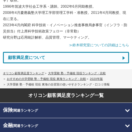
学）取得。
1996年筑波大学社会工学系・講師。2002年6月同助教授。
2008年4月慶應義塾大学理工学部管理工学科・准教授。2011年4月同教授、現
在に至る。
2023年4月内閣府 科学技術・イノベーション推進事務局参事官（インフラ・防
災担当）付上席科学技術政策フェロー（非常勤）
研究分野は応用統計解析、品質管理、マーケティング。
≫鈴木研究室についての詳細はこちら
顧客満足度について
オリコン顧客満足度ランキング
大学受験 塾・予備校 現役ランキング・比較
おすすめの大学受験 塾・予備校 現役 東海ランキング・比較
2020年版
大学受験 塾・予備校 現役 東海の自習室の使いやすさランキング・口コミ情報
オリコン顧客満足度
ランキング一覧
保険
関連ランキング
金融
関連ランキング