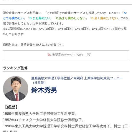
調査企業のサービス利用者に、「どの程度その企業のサービスを推奨したいか」について「
A:
とても薦めたい
」「
B:まあ薦めたい
」「
C:あまり薦めたくない
」「
D:全く薦めたくない
」の4段
階で評価をしてもらい比率を算出しています。
※10段階聴取については、A=9-10回答、B=6-8回答、C=3-5回答、D=1-2回答として割合を算
出しております。
商標対象は、回答者数が40人以上の企業です。
推奨意向データ（PDF）
ランキング監修
慶應義塾大学理工学部教授／内閣府 上席科学技術政策フェロー
（非常勤）
鈴木秀男
【経歴】
1989年慶應義塾大学理工学部管理工学科卒業。
1992年ロチェスター大学経営大学院修士課程修了。
1996年東京工業大学大学院理工学研究科博士課程経営工学専攻修了。博士（工