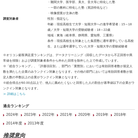
・難関大学、医学部、美大、音大等に特化した塾
・一部の教科に特化した塾（英語特化など）
・映像授業が主体の塾
調査対象者
性別：指定なし
年齢：現役高校生で大学・短期大学への進学希望者：15～18
歳／大学・短期大学の受験経験者：18～22歳
地域：東海（岐阜県、静岡県、愛知県、三重県）
条件：現役高校生を対象とした集団塾に通年通学している高校
生、または通年通学していた大学・短期大学の受験経験者
※オリコン顧客満足度ランキングは、データクリーニング（回収したデータから不正回答や異
常値を排除）および調査対象者条件から外れた回答を除外した上で作成しています。
※「総合ランキング」、「評価項目別」、部門の「業態別」においては有効回答者数が規定人
数を満たした企業のみランクイン対象となります。その他の部門においては有効回答者数が規
定人数の半数以上の企業がランクイン対象となります。
※総合得点が60.00点以上で、他人に薦めたくないと回答した人の割合が基準値以下の企業がラ
ンクイン対象となります。
≫ 詳細はこちら
過去ランキング
2024年
2023年
2022年
2021年
2020年
2019年
2018年
2014年度
2013年度
推奨意向