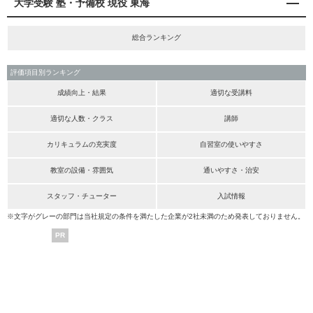
大学受験 塾・予備校 現役 東海
総合ランキング
評価項目別ランキング
成績向上・結果
適切な受講料
適切な人数・クラス
講師
カリキュラムの充実度
自習室の使いやすさ
教室の設備・雰囲気
通いやすさ・治安
スタッフ・チューター
入試情報
※文字がグレーの部門は当社規定の条件を満たした企業が2社未満のため発表しておりません。
PR