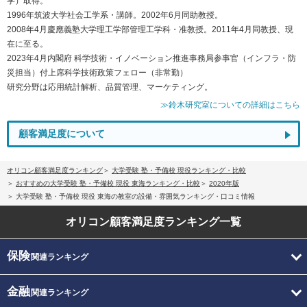
学）取得。
1996年筑波大学社会工学系・講師。2002年6月同助教授。
2008年4月慶應義塾大学理工学部管理工学科・准教授。2011年4月同教授、現
在に至る。
2023年4月内閣府 科学技術・イノベーション推進事務局参事官（インフラ・防
災担当）付上席科学技術政策フェロー（非常勤）
研究分野は応用統計解析、品質管理、マーケティング。
≫鈴木研究室についての詳細はこちら
顧客満足度について
オリコン顧客満足度ランキング
大学受験 塾・予備校 現役ランキング・比較
おすすめの大学受験 塾・予備校 現役 東海ランキング・比較
2020年版
大学受験 塾・予備校 現役 東海の教室の設備・雰囲気ランキング・口コミ情報
オリコン顧客満足度
ランキング一覧
保険
関連ランキング
金融
関連ランキング