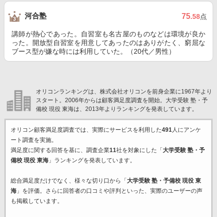
河合塾
75
.58
点
講師が熱心であった。自習室も名古屋のものなどは環境が良か
った。開放型自習室を用意してあったのはありがたく、窮屈な
ブース型が嫌な時には利用していた。（20代／男性）
オリコンランキングは、株式会社オリコンを前身企業に1967年より
スタート。2006年からは顧客満足度調査を開始。大学受験 塾・予
備校 現役 東海は、2013年よりランキングを発表しています。
オリコン顧客満足度調査では、実際にサービスを利用した
491
人にアンケ
ート調査を実施。
満足度に関する回答を基に、調査企業
11
社を対象にした「
大学受験 塾・予
備校 現役 東海
」ランキングを発表しています。
総合満足度だけでなく、様々な切り口から「
大学受験 塾・予備校 現役 東
海
」を評価。さらに回答者の口コミや評判といった、実際のユーザーの声
も掲載しています。