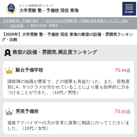
オリコン顧客満足度ランキング
大学受験 塾・予備校 現役 東海
大学受験 塾・予備校 現役
おすすめの大学受験 塾・予備校 現役 東海ランキング・比較
2020年版
教室の設備・雰囲気
【2020年】大学受験 塾・予備校 現役 東海の教室の設備・雰囲気ランキン
グ・比較
教室の設備・雰囲気 満足度ランキング
駿台予備学校
75
.94
点
講師陣の知識が豊富で、どの授業も有益だった。また、習熟度
別に4、5つクラスが分かれていることにより最も効率的に力を
つけることができた。（10代／男性）
秀英予備校
75
.82
点
進路アドバイザーの方が非常に真摯に相談にのってくださいま
した。（10代／女性）