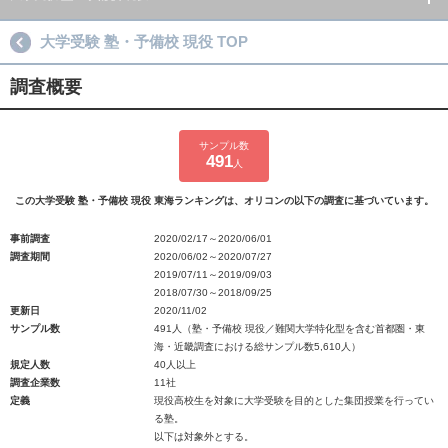
大学受験 塾・予備校 現役 TOP
調査概要
サンプル数
491
人
この大学受験 塾・予備校 現役 東海ランキングは、オリコンの以下の調査に基づいています。
事前調査
2020/02/17～2020/06/01
調査期間
2020/06/02～2020/07/27
2019/07/11～2019/09/03
2018/07/30～2018/09/25
更新日
2020/11/02
サンプル数
491人（塾・予備校 現役／難関大学特化型を含む首都圏・東
海・近畿調査における総サンプル数5,610人）
規定人数
40人以上
調査企業数
11社
定義
現役高校生を対象に大学受験を目的とした集団授業を行ってい
る塾。
以下は対象外とする。