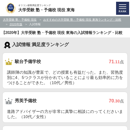
オリコン顧客満足度ランキング
大学受験 塾・予備校 現役 東海
大学受験 塾・予備校 現役
おすすめの大学受験 塾・予備校 現役 東海ランキング・比較
2020年版
入試情報
【2020年】大学受験 塾・予備校 現役 東海の入試情報ランキング・比較
入試情報 満足度ランキング
駿台予備学校
71
.11
点
講師陣の知識が豊富で、どの授業も有益だった。また、習熟度
別に4、5つクラスが分かれていることにより最も効率的に力を
つけることができた。（10代／男性）
秀英予備校
70
.30
点
進路アドバイザーの方が非常に真摯に相談にのってくださいま
した。（10代／女性）