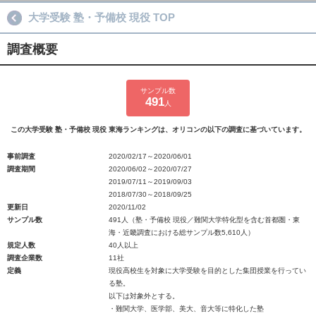
大学受験 塾・予備校 現役 TOP
調査概要
サンプル数
491
人
この大学受験 塾・予備校 現役 東海ランキングは、オリコンの以下の調査に基づいています。
事前調査
2020/02/17～2020/06/01
調査期間
2020/06/02～2020/07/27
2019/07/11～2019/09/03
2018/07/30～2018/09/25
更新日
2020/11/02
サンプル数
491人（塾・予備校 現役／難関大学特化型を含む首都圏・東
海・近畿調査における総サンプル数5,610人）
規定人数
40人以上
調査企業数
11社
定義
現役高校生を対象に大学受験を目的とした集団授業を行ってい
る塾。
以下は対象外とする。
・難関大学、医学部、美大、音大等に特化した塾