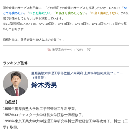
調査企業のサービス利用者に、「どの程度その企業のサービスを推奨したいか」について「
A:
とても薦めたい
」「
B:まあ薦めたい
」「
C:あまり薦めたくない
」「
D:全く薦めたくない
」の4段
階で評価をしてもらい比率を算出しています。
※10段階聴取については、A=9-10回答、B=6-8回答、C=3-5回答、D=1-2回答として割合を算
出しております。
商標対象は、回答者数が40人以上の企業です。
推奨意向データ（PDF）
ランキング監修
慶應義塾大学理工学部教授／内閣府 上席科学技術政策フェロー
（非常勤）
鈴木秀男
【経歴】
1989年慶應義塾大学理工学部管理工学科卒業。
1992年ロチェスター大学経営大学院修士課程修了。
1996年東京工業大学大学院理工学研究科博士課程経営工学専攻修了。博士（工
学）取得。