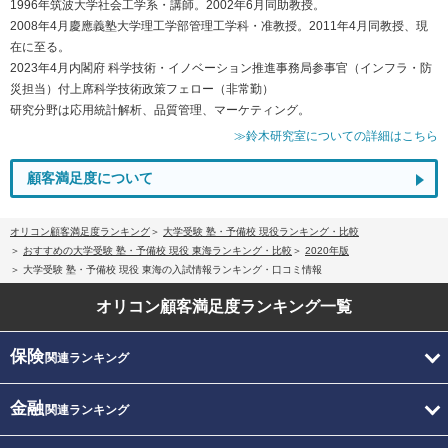
1996年筑波大学社会工学系・講師。2002年6月同助教授。
2008年4月慶應義塾大学理工学部管理工学科・准教授。2011年4月同教授、現
在に至る。
2023年4月内閣府 科学技術・イノベーション推進事務局参事官（インフラ・防
災担当）付上席科学技術政策フェロー（非常勤）
研究分野は応用統計解析、品質管理、マーケティング。
≫鈴木研究室についての詳細はこちら
顧客満足度について
オリコン顧客満足度ランキング
大学受験 塾・予備校 現役ランキング・比較
おすすめの大学受験 塾・予備校 現役 東海ランキング・比較
2020年版
大学受験 塾・予備校 現役 東海の入試情報ランキング・口コミ情報
オリコン顧客満足度
ランキング一覧
保険
関連ランキング
金融
関連ランキング