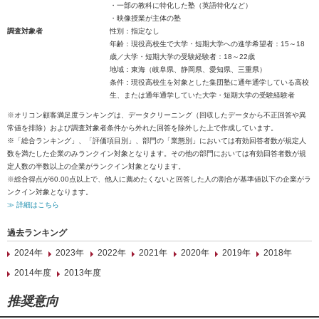
・一部の教科に特化した塾（英語特化など）
・映像授業が主体の塾
調査対象者
性別：指定なし
年齢：現役高校生で大学・短期大学への進学希望者：15～18
歳／大学・短期大学の受験経験者：18～22歳
地域：東海（岐阜県、静岡県、愛知県、三重県）
条件：現役高校生を対象とした集団塾に通年通学している高校
生、または通年通学していた大学・短期大学の受験経験者
※オリコン顧客満足度ランキングは、データクリーニング（回収したデータから不正回答や異
常値を排除）および調査対象者条件から外れた回答を除外した上で作成しています。
※「総合ランキング」、「評価項目別」、部門の「業態別」においては有効回答者数が規定人
数を満たした企業のみランクイン対象となります。その他の部門においては有効回答者数が規
定人数の半数以上の企業がランクイン対象となります。
※総合得点が60.00点以上で、他人に薦めたくないと回答した人の割合が基準値以下の企業がラ
ンクイン対象となります。
≫ 詳細はこちら
過去ランキング
2024年
2023年
2022年
2021年
2020年
2019年
2018年
2014年度
2013年度
推奨意向