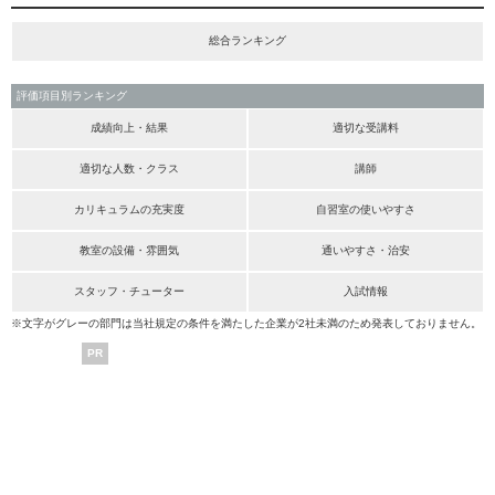
総合ランキング
評価項目別ランキング
成績向上・結果
適切な受講料
適切な人数・クラス
講師
カリキュラムの充実度
自習室の使いやすさ
教室の設備・雰囲気
通いやすさ・治安
スタッフ・チューター
入試情報
※文字がグレーの部門は当社規定の条件を満たした企業が2社未満のため発表しておりません。
PR