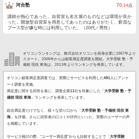
河合塾
70
.14
点
講師が熱心であった。自習室も名古屋のものなどは環境が良か
った。開放型自習室を用意してあったのはありがたく、窮屈な
ブース型が嫌な時には利用していた。（20代／男性）
オリコンランキングは、株式会社オリコンを前身企業に1967年より
スタート。2006年からは顧客満足度調査を開始。大学受験 塾・予
備校 現役 東海は、2013年よりランキングを発表しています。
オリコン顧客満足度調査では、実際にサービスを利用した
491
人にアンケ
ート調査を実施。
満足度に関する回答を基に、調査企業
11
社を対象にした「
大学受験 塾・予
備校 現役 東海
」ランキングを発表しています。
総合満足度だけでなく、様々な切り口から「
大学受験 塾・予備校 現役 東
海
」を評価。さらに回答者の口コミや評判といった、実際のユーザーの声
も掲載しています。
サービス検討の際、“ユーザー満足度”からも比較することで「
大学受験