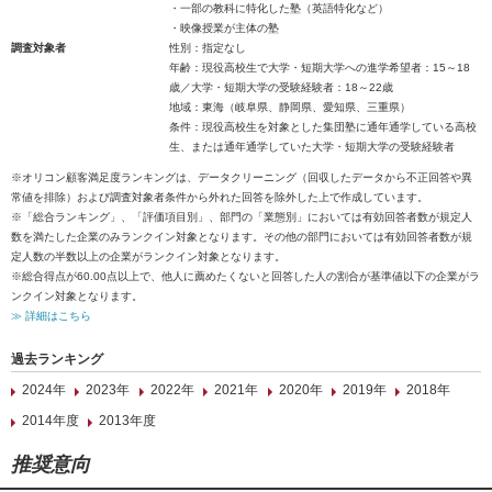
・一部の教科に特化した塾（英語特化など）
・映像授業が主体の塾
調査対象者
性別：指定なし
年齢：現役高校生で大学・短期大学への進学希望者：15～18
歳／大学・短期大学の受験経験者：18～22歳
地域：東海（岐阜県、静岡県、愛知県、三重県）
条件：現役高校生を対象とした集団塾に通年通学している高校
生、または通年通学していた大学・短期大学の受験経験者
※オリコン顧客満足度ランキングは、データクリーニング（回収したデータから不正回答や異
常値を排除）および調査対象者条件から外れた回答を除外した上で作成しています。
※「総合ランキング」、「評価項目別」、部門の「業態別」においては有効回答者数が規定人
数を満たした企業のみランクイン対象となります。その他の部門においては有効回答者数が規
定人数の半数以上の企業がランクイン対象となります。
※総合得点が60.00点以上で、他人に薦めたくないと回答した人の割合が基準値以下の企業がラ
ンクイン対象となります。
≫ 詳細はこちら
過去ランキング
2024年
2023年
2022年
2021年
2020年
2019年
2018年
2014年度
2013年度
推奨意向