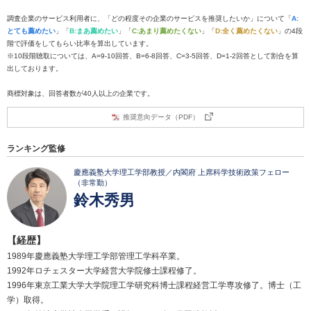
調査企業のサービス利用者に、「どの程度その企業のサービスを推奨したいか」について「
A:
とても薦めたい
」「
B:まあ薦めたい
」「
C:あまり薦めたくない
」「
D:全く薦めたくない
」の4段
階で評価をしてもらい比率を算出しています。
※10段階聴取については、A=9-10回答、B=6-8回答、C=3-5回答、D=1-2回答として割合を算
出しております。
商標対象は、回答者数が40人以上の企業です。
推奨意向データ（PDF）
ランキング監修
慶應義塾大学理工学部教授／内閣府 上席科学技術政策フェロー
（非常勤）
鈴木秀男
【経歴】
1989年慶應義塾大学理工学部管理工学科卒業。
1992年ロチェスター大学経営大学院修士課程修了。
1996年東京工業大学大学院理工学研究科博士課程経営工学専攻修了。博士（工
学）取得。