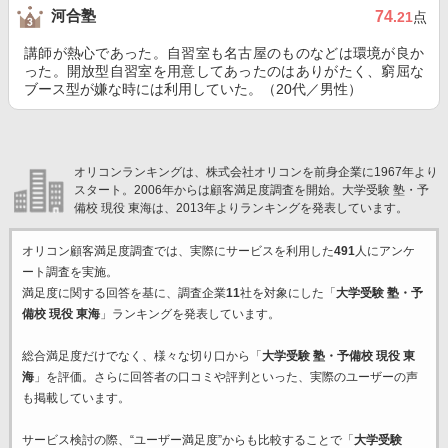
河合塾
74
.21
点
講師が熱心であった。自習室も名古屋のものなどは環境が良か
った。開放型自習室を用意してあったのはありがたく、窮屈な
ブース型が嫌な時には利用していた。（20代／男性）
オリコンランキングは、株式会社オリコンを前身企業に1967年より
スタート。2006年からは顧客満足度調査を開始。大学受験 塾・予
備校 現役 東海は、2013年よりランキングを発表しています。
オリコン顧客満足度調査では、実際にサービスを利用した
491
人にアンケ
ート調査を実施。
満足度に関する回答を基に、調査企業
11
社を対象にした「
大学受験 塾・予
備校 現役 東海
」ランキングを発表しています。
総合満足度だけでなく、様々な切り口から「
大学受験 塾・予備校 現役 東
海
」を評価。さらに回答者の口コミや評判といった、実際のユーザーの声
も掲載しています。
サービス検討の際、“ユーザー満足度”からも比較することで「
大学受験