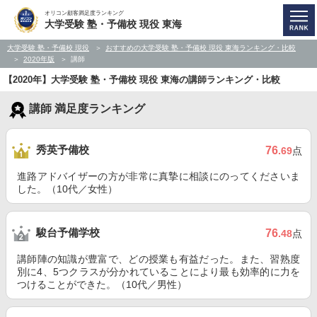
オリコン顧客満足度ランキング
大学受験 塾・予備校 現役 東海
大学受験 塾・予備校 現役
おすすめの大学受験 塾・予備校 現役 東海ランキング・比較
2020年版
講師
【2020年】大学受験 塾・予備校 現役 東海の講師ランキング・比較
講師 満足度ランキング
秀英予備校
76
.69
点
進路アドバイザーの方が非常に真摯に相談にのってくださいま
した。（10代／女性）
駿台予備学校
76
.48
点
講師陣の知識が豊富で、どの授業も有益だった。また、習熟度
別に4、5つクラスが分かれていることにより最も効率的に力を
つけることができた。（10代／男性）