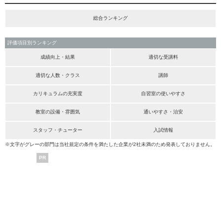
総合ランキング
評価項目別ランキング
成績向上・結果
適切な受講料
適切な人数・クラス
講師
カリキュラムの充実度
自習室の使いやすさ
教室の設備・雰囲気
通いやすさ・治安
スタッフ・チューター
入試情報
※文字がグレーの部門は当社規定の条件を満たした企業が2社未満のため発表しておりません。
PR