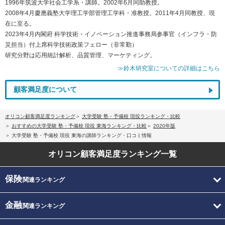
1996年筑波大学社会工学系・講師。2002年6月同助教授。
2008年4月慶應義塾大学理工学部管理工学科・准教授。2011年4月同教授、現
在に至る。
2023年4月内閣府 科学技術・イノベーション推進事務局参事官（インフラ・防
災担当）付上席科学技術政策フェロー（非常勤）
研究分野は応用統計解析、品質管理、マーケティング。
≫鈴木研究室についての詳細はこちら
顧客満足度について
オリコン顧客満足度ランキング
大学受験 塾・予備校 現役ランキング・比較
おすすめの大学受験 塾・予備校 現役 東海ランキング・比較
2020年版
大学受験 塾・予備校 現役 東海の講師ランキング・口コミ情報
オリコン顧客満足度
ランキング一覧
保険
関連ランキング
金融
関連ランキング