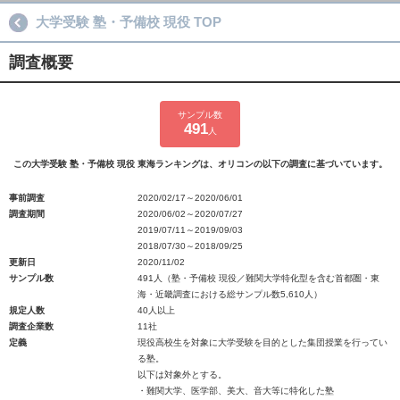
大学受験 塾・予備校 現役 TOP
調査概要
サンプル数
491
人
この大学受験 塾・予備校 現役 東海ランキングは、オリコンの以下の調査に基づいています。
事前調査
2020/02/17～2020/06/01
調査期間
2020/06/02～2020/07/27
2019/07/11～2019/09/03
2018/07/30～2018/09/25
更新日
2020/11/02
サンプル数
491人（塾・予備校 現役／難関大学特化型を含む首都圏・東
海・近畿調査における総サンプル数5,610人）
規定人数
40人以上
調査企業数
11社
定義
現役高校生を対象に大学受験を目的とした集団授業を行ってい
る塾。
以下は対象外とする。
・難関大学、医学部、美大、音大等に特化した塾