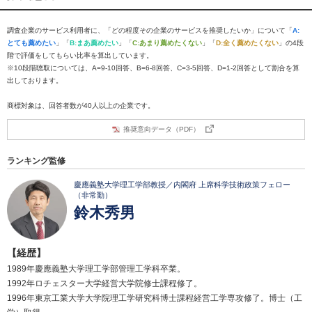
調査企業のサービス利用者に、「どの程度その企業のサービスを推奨したいか」について「
A:
とても薦めたい
」「
B:まあ薦めたい
」「
C:あまり薦めたくない
」「
D:全く薦めたくない
」の4段
階で評価をしてもらい比率を算出しています。
※10段階聴取については、A=9-10回答、B=6-8回答、C=3-5回答、D=1-2回答として割合を算
出しております。
商標対象は、回答者数が40人以上の企業です。
推奨意向データ（PDF）
ランキング監修
慶應義塾大学理工学部教授／内閣府 上席科学技術政策フェロー
（非常勤）
鈴木秀男
【経歴】
1989年慶應義塾大学理工学部管理工学科卒業。
1992年ロチェスター大学経営大学院修士課程修了。
1996年東京工業大学大学院理工学研究科博士課程経営工学専攻修了。博士（工