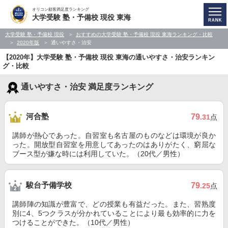
オリコン顧客満足度ランキング
大学受験 塾・予備校 現役 東海
大学受験 塾・予備校 現役
おすすめの大学受験 塾・予備校 現役 東海ランキング・比較
2020年版
通いやすさ・治安
【2020年】大学受験 塾・予備校 現役 東海の通いやすさ・治安ランキン
グ・比較
通いやすさ・治安 満足度ランキング
河合塾
79
.31
点
講師が熱心であった。自習室も名古屋のものなどは環境が良か
った。開放型自習室を用意してあったのはありがたく、窮屈な
ブース型が嫌な時には利用していた。（20代／男性）
駿台予備学校
79
.25
点
講師陣の知識が豊富で、どの授業も有益だった。また、習熟度
別に4、5つクラスが分かれていることにより最も効率的に力を
つけることができた。（10代／男性）