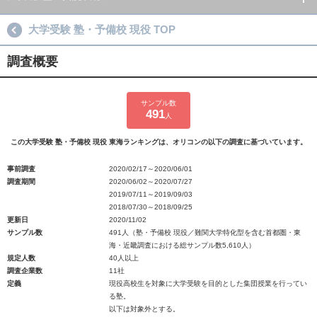
大学受験 塾・予備校 現役 TOP
調査概要
サンプル数
491
人
この大学受験 塾・予備校 現役 東海ランキングは、オリコンの以下の調査に基づいています。
事前調査
2020/02/17～2020/06/01
調査期間
2020/06/02～2020/07/27
2019/07/11～2019/09/03
2018/07/30～2018/09/25
更新日
2020/11/02
サンプル数
491人（塾・予備校 現役／難関大学特化型を含む首都圏・東
海・近畿調査における総サンプル数5,610人）
規定人数
40人以上
調査企業数
11社
定義
現役高校生を対象に大学受験を目的とした集団授業を行ってい
る塾。
以下は対象外とする。