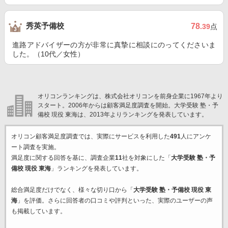
秀英予備校
78
.39
点
進路アドバイザーの方が非常に真摯に相談にのってくださいま
した。（10代／女性）
オリコンランキングは、株式会社オリコンを前身企業に1967年より
スタート。2006年からは顧客満足度調査を開始。大学受験 塾・予
備校 現役 東海は、2013年よりランキングを発表しています。
オリコン顧客満足度調査では、実際にサービスを利用した
491
人にアンケ
ート調査を実施。
満足度に関する回答を基に、調査企業
11
社を対象にした「
大学受験 塾・予
備校 現役 東海
」ランキングを発表しています。
総合満足度だけでなく、様々な切り口から「
大学受験 塾・予備校 現役 東
海
」を評価。さらに回答者の口コミや評判といった、実際のユーザーの声
も掲載しています。