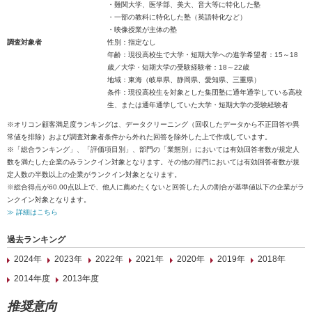
・難関大学、医学部、美大、音大等に特化した塾
・一部の教科に特化した塾（英語特化など）
・映像授業が主体の塾
調査対象者
性別：指定なし
年齢：現役高校生で大学・短期大学への進学希望者：15～18
歳／大学・短期大学の受験経験者：18～22歳
地域：東海（岐阜県、静岡県、愛知県、三重県）
条件：現役高校生を対象とした集団塾に通年通学している高校
生、または通年通学していた大学・短期大学の受験経験者
※オリコン顧客満足度ランキングは、データクリーニング（回収したデータから不正回答や異
常値を排除）および調査対象者条件から外れた回答を除外した上で作成しています。
※「総合ランキング」、「評価項目別」、部門の「業態別」においては有効回答者数が規定人
数を満たした企業のみランクイン対象となります。その他の部門においては有効回答者数が規
定人数の半数以上の企業がランクイン対象となります。
※総合得点が60.00点以上で、他人に薦めたくないと回答した人の割合が基準値以下の企業がラ
ンクイン対象となります。
≫ 詳細はこちら
過去ランキング
2024年
2023年
2022年
2021年
2020年
2019年
2018年
2014年度
2013年度
推奨意向