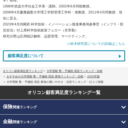
学）取得。
1996年筑波大学社会工学系・講師。2002年6月同助教授。
2008年4月慶應義塾大学理工学部管理工学科・准教授。2011年4月同教授、現
在に至る。
2023年4月内閣府 科学技術・イノベーション推進事務局参事官（インフラ・防
災担当）付上席科学技術政策フェロー（非常勤）
研究分野は応用統計解析、品質管理、マーケティング。
≫鈴木研究室についての詳細はこちら
顧客満足度について
オリコン顧客満足度ランキング
大学受験 塾・予備校 現役ランキング・比較
おすすめの大学受験 塾・予備校 現役 東海ランキング・比較
2020年版
大学受験 塾・予備校 現役 東海の通いやすさ・治安ランキング・口コミ情報
オリコン顧客満足度
ランキング一覧
保険
関連ランキング
金融
関連ランキング