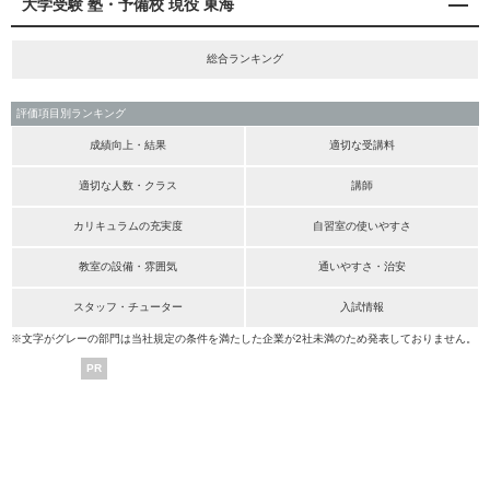
大学受験 塾・予備校 現役 東海
総合ランキング
評価項目別ランキング
成績向上・結果
適切な受講料
適切な人数・クラス
講師
カリキュラムの充実度
自習室の使いやすさ
教室の設備・雰囲気
通いやすさ・治安
スタッフ・チューター
入試情報
※文字がグレーの部門は当社規定の条件を満たした企業が2社未満のため発表しておりません。
PR