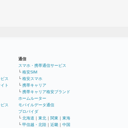
通信
ト
スマホ・携帯通信サービス
└
格安SIM
ービス
└
格安スマホ
サイト
└
携帯キャリア
└
携帯キャリア格安ブランド
ホームルーター
ービス
モバイルデータ通信
ト
プロバイダ
└
北海道
｜
東北
｜
関東
｜
東海
└
甲信越・北陸
｜
近畿
｜
中国