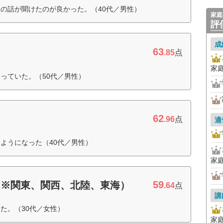
の話が聞けたのが良かった。（40代／男性）
家庭
評
成
63
.85
点
家
っていた。（50代／男性）
62
.96
点
適
ようになった（40代／男性）
家
59
（※関東、関西、北陸、東海）
.64
点
講
た。（30代／女性）
家