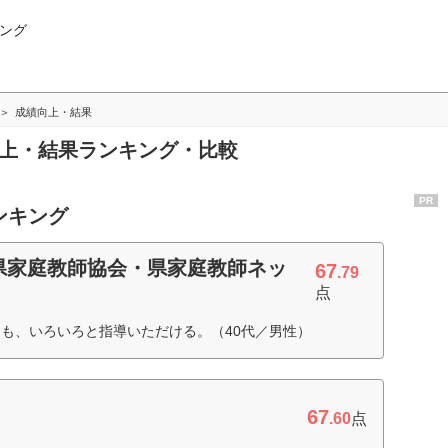
ング
成績向上・結果
向上・結果ランキング・比較
PR
ンキング
県家庭教師協会・県家庭教師ネッ
67
.79
点
も、いろいろと指導いただける。（40代／男性）
67
.60
点