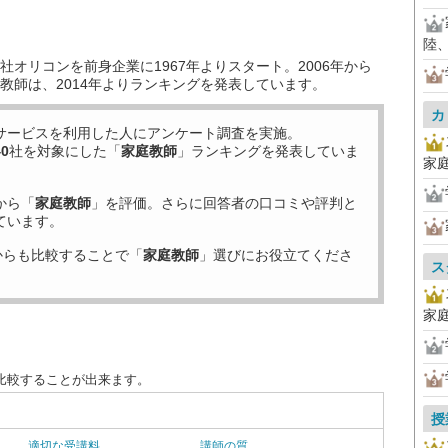
陸
オリコンを前身企業に1967年よりスタート。2006年から
教師は、2014年よりランキングを発表しています。
カ
サービスを利用した
人にアンケート調査を実施。
40
社を対象にした「
家庭教師
」ランキングを発表していま
家
から「
家庭教師
」を評価。さらに回答者の口コミや評判と
ています。
からも比較することで「
家庭教師
」選びにお役立てくださ
ス
家
比較することが出来ます。
授
適切な受講料
講師の質