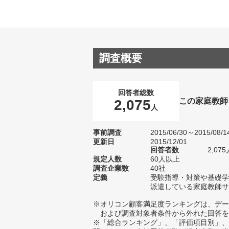
調査概要
回答者総数
この家庭教師
2,075
人
事前調査
2015/06/30～2015/08/1
更新日
2015/12/01
回答者数
2,075
規定人数
60人以上
調査企業数
40社
定義
受験指導・対策や基礎学
派遣している家庭教師サ
※オリコン顧客満足度ランキングは、デー
および調査対象者条件から外れた回答を
※「総合ランキング」、「評価項目別」、