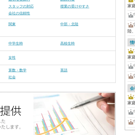
家
スタッフの対応
授業の受けやすさ
会社の信頼性
関東
中部・北陸
陸
情
中学生時
高校生時
家
女性
算数・数学
英語
社会
会
家