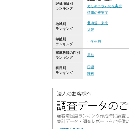
評価項目別
カリキュラムの充実度
ランキング
情報の充実度
北海道・東北
地域別
ランキング
近畿
学齢別
小学生時
ランキング
家庭教師の性別
男性
ランキング
国語
科目別
ランキング
理科