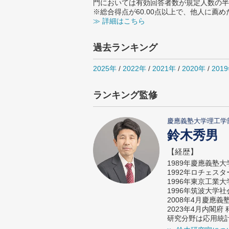
門においては有効回答者数が規定人数の半
※総合得点が60.00点以上で、他人に
≫ 詳細はこちら
過去ランキング
2025年
/
2022年
/
2021年
/
2020年
/
201
ランキング監修
慶應義塾大学理工学
鈴木秀男
【経歴】
1989年慶應義塾
1992年ロチェス
1996年東京工業
1996年筑波大学
2008年4月慶應
2023年4月内閣
研究分野は応用統