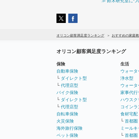
≫ 鈴木研究室につ
オリコン顧客満足度ランキング
おすすめの家庭教
オリコン顧客満足度ランキング
保険
生活
自動車保険
ウォータ
└
ダイレクト型
浄水型
└
代理店型
ウォータ
バイク保険
家事代行
└
ダイレクト型
ハウスク
└
代理店型
コインラ
自転車保険
食材宅配
火災保険
└
首都圏
海外旅行保険
ミールキ
ペット保険
└
首都圏