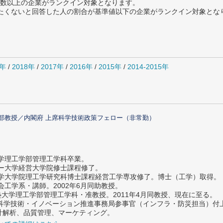
数以上の企業がランクイン対象となります。
薦めたくないと回答した人の割合が基準値以下の企業がランクイン対象とな
9年
/
2018年
/
2017年
/
2016年
/
2015年
/
2014-2015年
部教授／内閣府 上席科学技術政策フェロー（非常勤）
大学理工学部管理工学科卒業。
ター大学経営大学院修士課程修了。
大学大学院理工学研究科博士課程経営工学専攻修了。博士（工学）取得。
社会工学系・講師。2002年6月同助教授。
義塾大学理工学部管理工学科・准教授。2011年4月同教授、現在に至る。
府 科学技術・イノベーション推進事務局参事官（インフラ・防災担当）
計解析、品質管理、マーケティング。