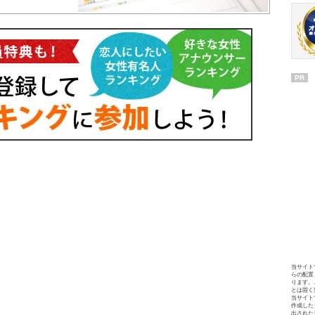
PR
当サイト
らの配置
ります。
とは固く
当サイト
作成した
出された