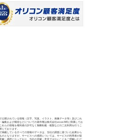
で公開されている情報（文字、写真、イラスト、画像データ等）及びこれ
・編集および構造などについての著作権は株式会社oricon MEに帰属してお
これらの情報を権利者の許可なく無断転載・複製などの二次利用を行うこ
禁じております。
で掲載しているすべての情報やデータは、当社の調査に基づいた結果から
ものとなりますが、サービスへの感想については、サービスの利用者が提
見解・感想となっており、当社の見解・意見ではないことをご理解いただ