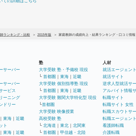
いての詳細はこちら
師ランキング・比較
2015年版
家庭教師の成績向上・結果ランキング・口コミ情報
塾
人材
ーサーバー
大学受験 塾・予備校 現役
就活エージェン
└
首都圏
｜
東海
｜
近畿
就活サイト
ーサーバー
大学受験 個別指導塾 現役
逆求人型就活サ
サービス
└
首都圏
｜
東海
｜
近畿
アルバイト情報
リーニング
大学受験 難関大学特化型 現役
転職サイト
ンドリー
└
首都圏
転職サイト 女性
大学受験 映像授業
転職スカウトサ
｜
東海
｜
近畿
高校受験 塾
転職エージェン
ット
└
北海道
｜
東北
｜
北関東
看護師転職
｜
東海
｜
近畿
└
首都圏
｜
甲信越・北陸
介護転職