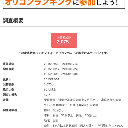
調査概要
回答者総数
2,075
人
この家庭教師ランキングは、オリコンの以下の調査に基づいています。
事前調査
2015/06/30～2015/08/14
調査期間
2015/08/17～2015/08/24
2014/09/26～2014/10/06
更新日
2015/12/01
回答者数
2,075人
規定人数
60人以上
調査企業数
40社
定義
受験指導・対策や基礎学力向上を目的とし、家庭教師を派遣し
ている家庭教師サービス（事業者）が対象。
調査対象者
性別：指定なし
年齢：女性：30歳以上、男性：32歳以上
地域：全国
条件：3ヶ月以上家庭教師（個人を除く）を利用したことのあ