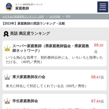
オリコン顧客満足度ランキング
家庭教師
おすすめの家庭教師ランキング・比較
2015年版
英語
【2015年】家庭教師の英語ランキング・比較
英語 満足度ランキング
69
.20
スーパー家庭教師（県家庭教師協会・県家庭教
師ネットワーク）
点
いつも熱心な指導で、契約教科以外にも、いろいろと指導いた
だける。（40代／男性）
東大家庭教師友の会
68
.67
点
東大に特化して対応してくれている点（50代／男性）
学生家庭教師会
67
.84
点