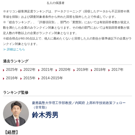
る人の保護者
※オリコン顧客満足度ランキングは、データクリーニング（回収したデータから不正回答や異
常値を排除）および調査対象者条件から外れた回答を除外した上で作成しています。
※「総合ランキング」、「評価項目別」、部門の「業態別」においては有効回答者数が規定人
数を満たした企業のみランクイン対象となります。その他の部門においては有効回答者数が規
定人数の半数以上の企業がランクイン対象となります。
※総合得点が60.00点以上で、他人に薦めたくないと回答した人の割合が基準値以下の企業がラ
ンクイン対象となります。
≫ 詳細はこちら
過去ランキング
2025年
2022年
2021年
2020年
2019年
2018年
2017年
2016年
2015年
2014-2015年
ランキング監修
慶應義塾大学理工学部教授／内閣府 上席科学技術政策フェロー
（非常勤）
鈴木秀男
【経歴】