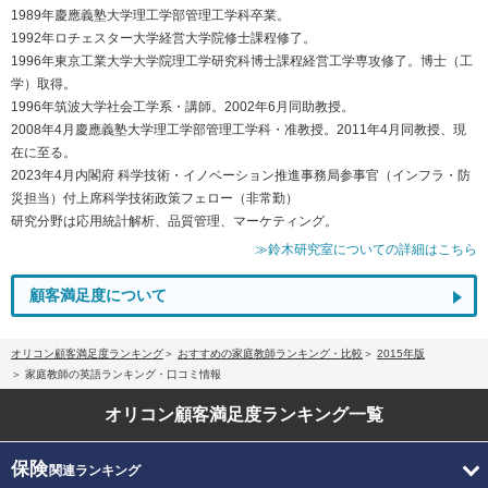
1989年慶應義塾大学理工学部管理工学科卒業。
1992年ロチェスター大学経営大学院修士課程修了。
1996年東京工業大学大学院理工学研究科博士課程経営工学専攻修了。博士（工
学）取得。
1996年筑波大学社会工学系・講師。2002年6月同助教授。
2008年4月慶應義塾大学理工学部管理工学科・准教授。2011年4月同教授、現
在に至る。
2023年4月内閣府 科学技術・イノベーション推進事務局参事官（インフラ・防
災担当）付上席科学技術政策フェロー（非常勤）
研究分野は応用統計解析、品質管理、マーケティング。
≫鈴木研究室についての詳細はこちら
顧客満足度について
オリコン顧客満足度ランキング
おすすめの家庭教師ランキング・比較
2015年版
家庭教師の英語ランキング・口コミ情報
オリコン顧客満足度
ランキング一覧
保険
関連ランキング