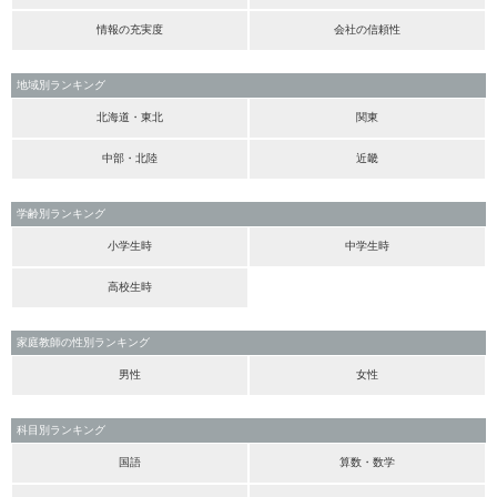
情報の充実度
会社の信頼性
地域別ランキング
北海道・東北
関東
中部・北陸
近畿
学齢別ランキング
小学生時
中学生時
高校生時
家庭教師の性別ランキング
男性
女性
科目別ランキング
国語
算数・数学