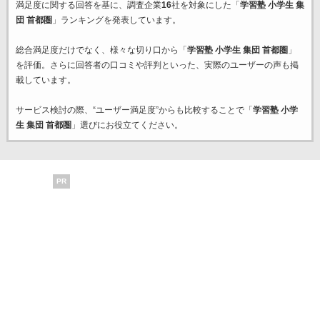
満足度に関する回答を基に、調査企業
16
社を対象にした「
学習塾 小学生 集
団 首都圏
」ランキングを発表しています。
総合満足度だけでなく、様々な切り口から「
学習塾 小学生 集団 首都圏
」
を評価。さらに回答者の口コミや評判といった、実際のユーザーの声も掲
載しています。
サービス検討の際、“ユーザー満足度”からも比較することで「
学習塾 小学
生 集団 首都圏
」選びにお役立てください。
PR