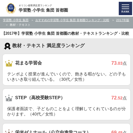
オリコン顧客満足度ランキング
学習塾 小学生 集団 首都圏
学習塾 小学生 集団
おすすめの学習塾 小学生 集団 首都圏ランキング・比較
2017年版
教材・テキスト
【2017年】学習塾 小学生 集団 首都圏の教材・テキストランキング・比較
教材・テキスト 満足度ランキング
花まる学習会
73
.03
点
テンポよく授業が進んでいくので、飽きる暇がない。どの子も
いきいき取り組んでいる。（30代／女性）
STEP（高校受験STEP）
72
.52
点
保護者面談で、子どものことをよく理解してくれているのが分
かります。（40代／女性）
栄光ゼミナール（公立中進学コース）
69
.45
点