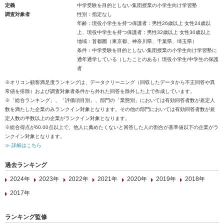
定義
中学受験を目的としない集団授業の小学生向け学習塾
調査対象者
性別：指定なし
年齢：現役小学生を持つ保護者：男性26歳以上 女性24歳以
上、現役中学生を持つ保護者：男性32歳以上 女性30歳以上
地域：首都圏（東京都、神奈川県、千葉県、埼玉県）
条件：中学受験を目的としない集団授業の小学生向け学習塾に
通年通学している（したことのある）現役小学生/中学生の保護
者
※オリコン顧客満足度ランキングは、データクリーニング（回収したデータから不正回答や異
常値を排除）および調査対象者条件から外れた回答を除外した上で作成しています。
※「総合ランキング」、「評価項目別」、部門の「業態別」においては有効回答者数が規定人
数を満たした企業のみランクイン対象となります。その他の部門においては有効回答者数が規
定人数の半数以上の企業がランクイン対象となります。
※総合得点が60.00点以上で、他人に薦めたくないと回答した人の割合が基準値以下の企業がラ
ンクイン対象となります。
≫ 詳細はこちら
過去ランキング
2024年
2023年
2022年
2021年
2020年
2019年
2018年
2017年
ランキング監修