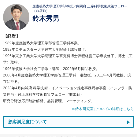
慶應義塾大学理工学部教授／内閣府 上席科学技術政策フェロー
（非常勤）
鈴木秀男
【経歴】
1989年慶應義塾大学理工学部管理工学科卒業。
1992年ロチェスター大学経営大学院修士課程修了。
1996年東京工業大学大学院理工学研究科博士課程経営工学専攻修了。博士（工
学）取得。
1996年筑波大学社会工学系・講師。2002年6月同助教授。
2008年4月慶應義塾大学理工学部管理工学科・准教授。2011年4月同教授、現
在に至る。
2023年4月内閣府 科学技術・イノベーション推進事務局参事官（インフラ・防
災担当）付上席科学技術政策フェロー（非常勤）
研究分野は応用統計解析、品質管理、マーケティング。
≫鈴木研究室についての詳細はこちら
顧客満足度について