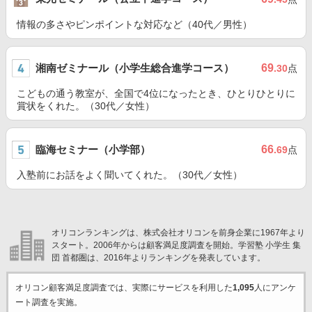
情報の多さやピンポイントな対応など（40代／男性）
湘南ゼミナール（小学生総合進学コース）
69
.30
点
こどもの通う教室が、全国で4位になったとき、ひとりひとりに
賞状をくれた。（30代／女性）
臨海セミナー（小学部）
66
.69
点
入塾前にお話をよく聞いてくれた。（30代／女性）
オリコンランキングは、株式会社オリコンを前身企業に1967年より
スタート。2006年からは顧客満足度調査を開始。学習塾 小学生 集
団 首都圏は、2016年よりランキングを発表しています。
オリコン顧客満足度調査では、実際にサービスを利用した
1,095
人にアンケ
ート調査を実施。