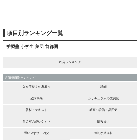
項目別ランキング一覧
学習塾 小学生 集団 首都圏
総合ランキング
評価項目別ランキング
入会手続きの容易さ
講師
受講効果
カリキュラムの充実度
教材・テキスト
教室の設備・雰囲気
自習室の使いやすさ
情報提供
通いやすさ・治安
適切な受講料