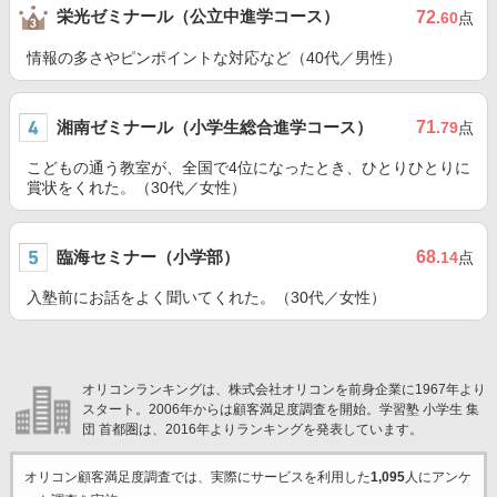
栄光ゼミナール（公立中進学コース）
72
.60
点
情報の多さやピンポイントな対応など（40代／男性）
湘南ゼミナール（小学生総合進学コース）
71
.79
点
こどもの通う教室が、全国で4位になったとき、ひとりひとりに
賞状をくれた。（30代／女性）
臨海セミナー（小学部）
68
.14
点
入塾前にお話をよく聞いてくれた。（30代／女性）
オリコンランキングは、株式会社オリコンを前身企業に1967年より
スタート。2006年からは顧客満足度調査を開始。学習塾 小学生 集
団 首都圏は、2016年よりランキングを発表しています。
オリコン顧客満足度調査では、実際にサービスを利用した
1,095
人にアンケ