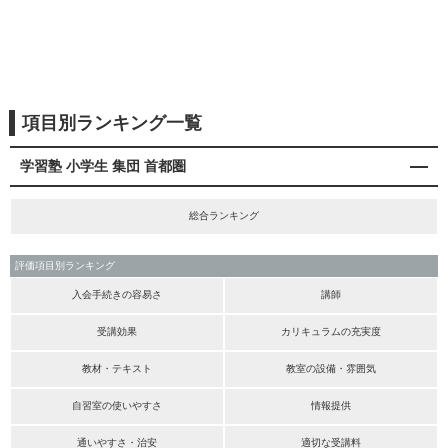
項目別ランキング一覧
学習塾 小学生 集団 首都圏
総合ランキング
評価項目別ランキング
入会手続きの容易さ
講師
受講効果
カリキュラムの充実度
教材・テキスト
教室の設備・雰囲気
自習室の使いやすさ
情報提供
通いやすさ・治安
適切な受講料