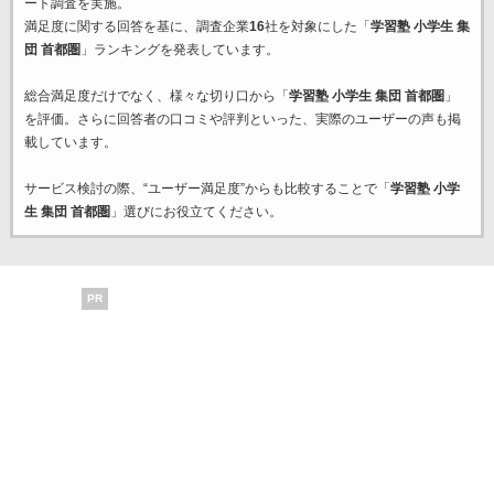
ート調査を実施。
満足度に関する回答を基に、調査企業
16
社を対象にした「
学習塾 小学生 集
団 首都圏
」ランキングを発表しています。
総合満足度だけでなく、様々な切り口から「
学習塾 小学生 集団 首都圏
」
を評価。さらに回答者の口コミや評判といった、実際のユーザーの声も掲
載しています。
サービス検討の際、“ユーザー満足度”からも比較することで「
学習塾 小学
生 集団 首都圏
」選びにお役立てください。
PR