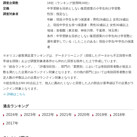
調査企業数
16社（ランキング使用時16社）
定義
中学受験を目的としない集団授業の小学生向け学習塾
調査対象者
性別：指定なし
年齢：現役小学生を持つ保護者：男性26歳以上 女性24歳以
上、現役中学生を持つ保護者：男性32歳以上 女性30歳以上
地域：首都圏（東京都、神奈川県、千葉県、埼玉県）
条件：中学受験を目的としない集団授業の小学生向け学習塾に
通年通学している（したことのある）現役小学生/中学生の保護
者
※オリコン顧客満足度ランキングは、データクリーニング（回収したデータから不正回答や異
常値を排除）および調査対象者条件から外れた回答を除外した上で作成しています。
※「総合ランキング」、「評価項目別」、部門の「業態別」においては有効回答者数が規定人
数を満たした企業のみランクイン対象となります。その他の部門においては有効回答者数が規
定人数の半数以上の企業がランクイン対象となります。
※総合得点が60.00点以上で、他人に薦めたくないと回答した人の割合が基準値以下の企業がラ
ンクイン対象となります。
≫ 詳細はこちら
過去ランキング
2024年
2023年
2022年
2021年
2020年
2019年
2018年
2017年