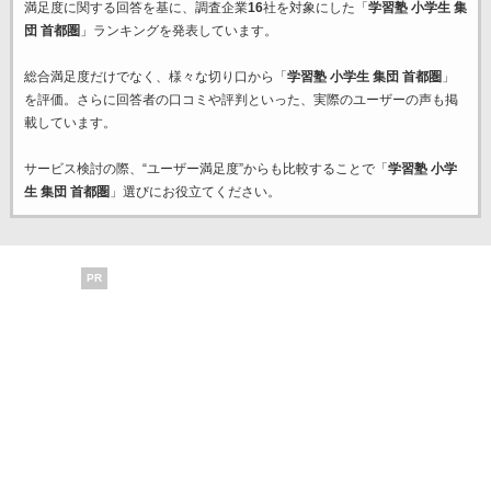
満足度に関する回答を基に、調査企業
16
社を対象にした「
学習塾 小学生 集
団 首都圏
」ランキングを発表しています。
総合満足度だけでなく、様々な切り口から「
学習塾 小学生 集団 首都圏
」
を評価。さらに回答者の口コミや評判といった、実際のユーザーの声も掲
載しています。
サービス検討の際、“ユーザー満足度”からも比較することで「
学習塾 小学
生 集団 首都圏
」選びにお役立てください。
PR