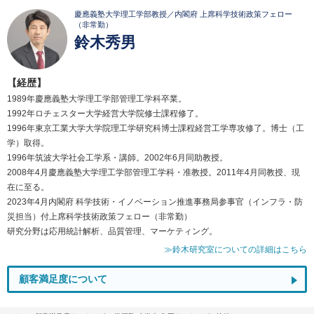
慶應義塾大学理工学部教授／内閣府 上席科学技術政策フェロー
（非常勤）
鈴木秀男
【経歴】
1989年慶應義塾大学理工学部管理工学科卒業。
1992年ロチェスター大学経営大学院修士課程修了。
1996年東京工業大学大学院理工学研究科博士課程経営工学専攻修了。博士（工
学）取得。
1996年筑波大学社会工学系・講師。2002年6月同助教授。
2008年4月慶應義塾大学理工学部管理工学科・准教授。2011年4月同教授、現
在に至る。
2023年4月内閣府 科学技術・イノベーション推進事務局参事官（インフラ・防
災担当）付上席科学技術政策フェロー（非常勤）
研究分野は応用統計解析、品質管理、マーケティング。
≫鈴木研究室についての詳細はこちら
顧客満足度について