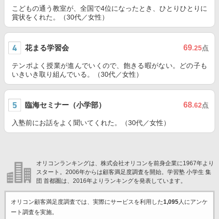
こどもの通う教室が、全国で4位になったとき、ひとりひとりに
賞状をくれた。（30代／女性）
花まる学習会
69
.25
点
テンポよく授業が進んでいくので、飽きる暇がない。どの子も
いきいき取り組んでいる。（30代／女性）
臨海セミナー（小学部）
68
.62
点
入塾前にお話をよく聞いてくれた。（30代／女性）
オリコンランキングは、株式会社オリコンを前身企業に1967年より
スタート。2006年からは顧客満足度調査を開始。学習塾 小学生 集
団 首都圏は、2016年よりランキングを発表しています。
オリコン顧客満足度調査では、実際にサービスを利用した
1,095
人にアンケ
ート調査を実施。