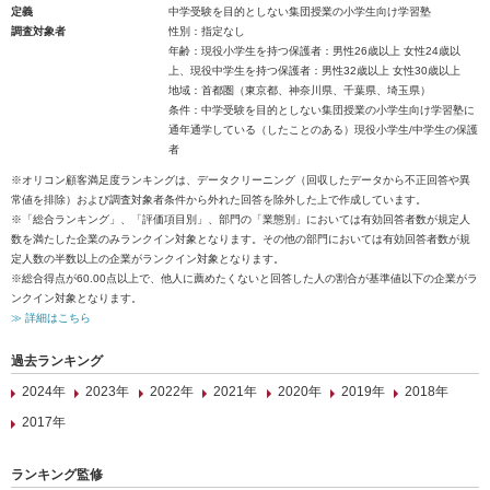
定義
中学受験を目的としない集団授業の小学生向け学習塾
調査対象者
性別：指定なし
年齢：現役小学生を持つ保護者：男性26歳以上 女性24歳以
上、現役中学生を持つ保護者：男性32歳以上 女性30歳以上
地域：首都圏（東京都、神奈川県、千葉県、埼玉県）
条件：中学受験を目的としない集団授業の小学生向け学習塾に
通年通学している（したことのある）現役小学生/中学生の保護
者
※オリコン顧客満足度ランキングは、データクリーニング（回収したデータから不正回答や異
常値を排除）および調査対象者条件から外れた回答を除外した上で作成しています。
※「総合ランキング」、「評価項目別」、部門の「業態別」においては有効回答者数が規定人
数を満たした企業のみランクイン対象となります。その他の部門においては有効回答者数が規
定人数の半数以上の企業がランクイン対象となります。
※総合得点が60.00点以上で、他人に薦めたくないと回答した人の割合が基準値以下の企業がラ
ンクイン対象となります。
≫ 詳細はこちら
過去ランキング
2024年
2023年
2022年
2021年
2020年
2019年
2018年
2017年
ランキング監修