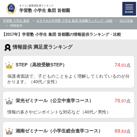
オリコン顧客満足度ランキング
学習塾 小学生 集団 首都圏
学習塾 小学生 集団
おすすめの学習塾 小学生 集団 首都圏ランキング・比較
2017年版
情報提供
【2017年】学習塾 小学生 集団 首都圏の情報提供ランキング・比較
情報提供 満足度ランキング
STEP（高校受験STEP）
74
.01
点
保護者面談で、子どものことをよく理解してくれているのが分
かります。（40代／女性）
栄光ゼミナール（公立中進学コース）
70
.07
点
情報の多さやピンポイントな対応など（40代／男性）
湘南ゼミナール（小学生総合進学コース）
69
.62
点