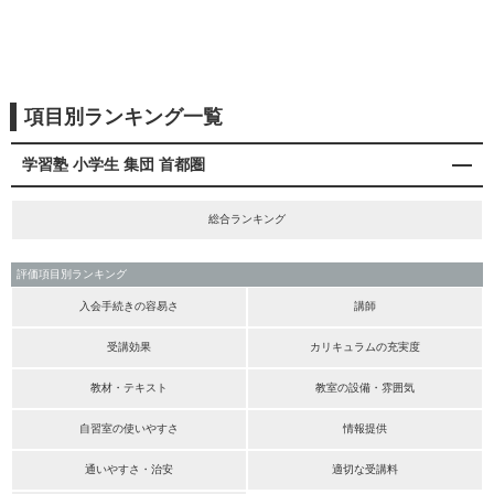
項目別ランキング一覧
学習塾 小学生 集団 首都圏
総合ランキング
評価項目別ランキング
入会手続きの容易さ
講師
受講効果
カリキュラムの充実度
教材・テキスト
教室の設備・雰囲気
自習室の使いやすさ
情報提供
通いやすさ・治安
適切な受講料