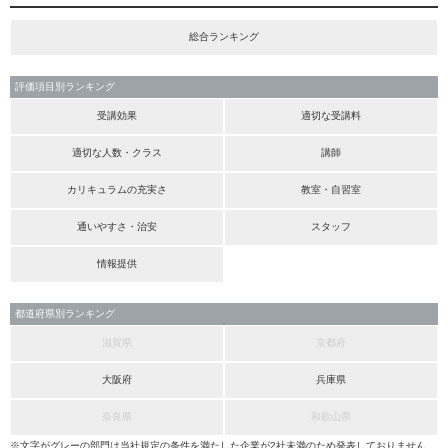
総合ランキング
評価項目別ランキング
受講効果
適切な受講料
適切な人数・クラス
講師
カリキュラムの充実さ
教室・自習室
通いやすさ・治安
スタッフ
情報提供
都道府県別ランキング
滋賀県
京都府
大阪府
兵庫県
奈良県
和歌山県
※文字がグレーの部門は当社規定の条件を満たした企業が2社未満のため発表しておりません。