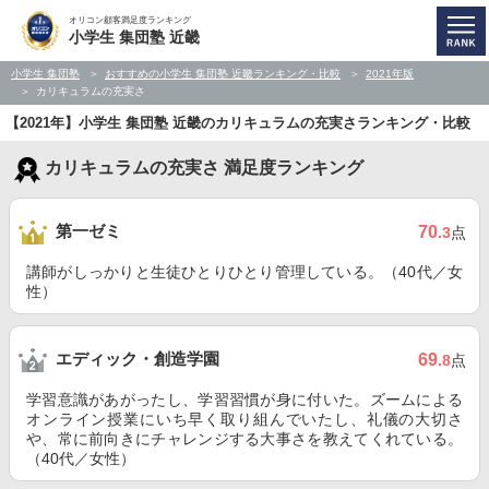
オリコン顧客満足度ランキング
小学生 集団塾 近畿
小学生 集団塾
おすすめの小学生 集団塾 近畿ランキング・比較
2021年版
カリキュラムの充実さ
【2021年】小学生 集団塾 近畿のカリキュラムの充実さランキング・比較
カリキュラムの充実さ 満足度ランキング
第一ゼミ
70
.3
点
講師がしっかりと生徒ひとりひとり管理している。（40代／女
性）
エディック・創造学園
69
.8
点
学習意識があがったし、学習習慣が身に付いた。ズームによる
オンライン授業にいち早く取り組んでいたし、礼儀の大切さ
や、常に前向きにチャレンジする大事さを教えてくれている。
（40代／女性）