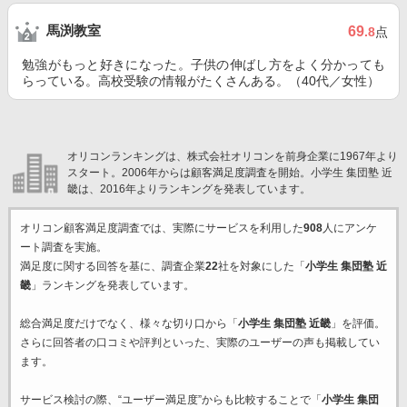
馬渕教室
69
.8
点
勉強がもっと好きになった。子供の伸ばし方をよく分かっても
らっている。高校受験の情報がたくさんある。（40代／女性）
オリコンランキングは、株式会社オリコンを前身企業に1967年より
スタート。2006年からは顧客満足度調査を開始。小学生 集団塾 近
畿は、2016年よりランキングを発表しています。
オリコン顧客満足度調査では、実際にサービスを利用した
908
人にアンケ
ート調査を実施。
満足度に関する回答を基に、調査企業
22
社を対象にした「
小学生 集団塾 近
畿
」ランキングを発表しています。
総合満足度だけでなく、様々な切り口から「
小学生 集団塾 近畿
」を評価。
さらに回答者の口コミや評判といった、実際のユーザーの声も掲載してい
ます。
サービス検討の際、“ユーザー満足度”からも比較することで「
小学生 集団