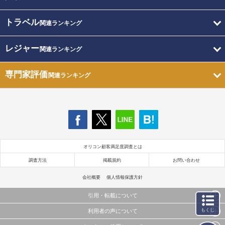
トラベル
関連ランキング
レジャー
関連ランキング
専門家評価
関連ランキング
オリコン顧客満足度調査とは
調査方法
掲載規約
お問い合わせ
会社概要
個人情報保護方針
引用・転載について
もくじ
利用者の声について
当サイトで公開されている情報（文字、写真、イラスト、画像データ等）及びこれらの配置・
編集および構造などについての著作権は株式会社oricon MEに帰属しております。