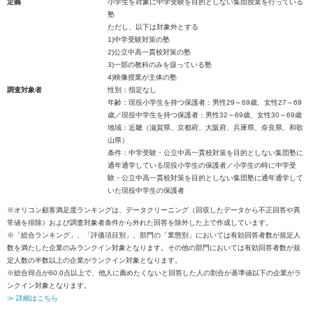
定義
小学生を対象に中学受験を目的としない集団授業を行っている
塾
ただし、以下は対象外とする
1)中学受験対策の塾
2)公立中高一貫校対策の塾
3)一部の教科のみを扱っている塾
4)映像授業が主体の塾
調査対象者
性別：指定なし
年齢：現役小学生を持つ保護者：男性29～69歳、女性27～69
歳／現役中学生を持つ保護者：男性32～69歳、女性30～69歳
地域：近畿（滋賀県、京都府、大阪府、兵庫県、奈良県、和歌
山県）
条件：中学受験・公立中高一貫校対策を目的としない集団塾に
通年通学している現役小学生の保護者／小学生の時に中学受
験・公立中高一貫校対策を目的としない集団塾に通年通学して
いた現役中学生の保護者
※オリコン顧客満足度ランキングは、データクリーニング（回収したデータから不正回答や異
常値を排除）および調査対象者条件から外れた回答を除外した上で作成しています。
※「総合ランキング」、「評価項目別」、部門の「業態別」においては有効回答者数が規定人
数を満たした企業のみランクイン対象となります。その他の部門においては有効回答者数が規
定人数の半数以上の企業がランクイン対象となります。
※総合得点が60.0点以上で、他人に薦めたくないと回答した人の割合が基準値以下の企業がラ
ンクイン対象となります。
≫ 詳細はこちら