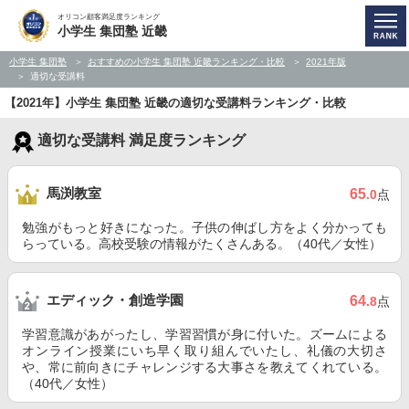
オリコン顧客満足度ランキング
小学生 集団塾 近畿
小学生 集団塾
おすすめの小学生 集団塾 近畿ランキング・比較
2021年版
適切な受講料
【2021年】小学生 集団塾 近畿の適切な受講料ランキング・比較
適切な受講料 満足度ランキング
馬渕教室
65
.0
点
勉強がもっと好きになった。子供の伸ばし方をよく分かっても
らっている。高校受験の情報がたくさんある。（40代／女性）
エディック・創造学園
64
.8
点
学習意識があがったし、学習習慣が身に付いた。ズームによる
オンライン授業にいち早く取り組んでいたし、礼儀の大切さ
や、常に前向きにチャレンジする大事さを教えてくれている。
（40代／女性）