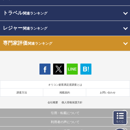
トラベル
関連ランキング
レジャー
関連ランキング
専門家評価
関連ランキング
オリコン顧客満足度調査とは
調査方法
掲載規約
お問い合わせ
会社概要
個人情報保護方針
引用・転載について
もくじ
利用者の声について
当サイトで公開されている情報（文字、写真、イラスト、画像データ等）及びこれらの配置・
編集および構造などについての著作権は株式会社oricon MEに帰属しております。