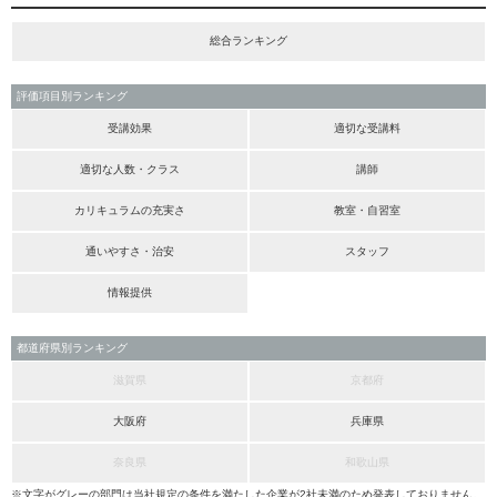
総合ランキング
評価項目別ランキング
受講効果
適切な受講料
適切な人数・クラス
講師
カリキュラムの充実さ
教室・自習室
通いやすさ・治安
スタッフ
情報提供
都道府県別ランキング
滋賀県
京都府
大阪府
兵庫県
奈良県
和歌山県
※文字がグレーの部門は当社規定の条件を満たした企業が2社未満のため発表しておりません。