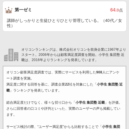
第一ゼミ
64
.0
点
講師がしっかりと生徒ひとりひとり管理している。（40代／女
性）
オリコンランキングは、株式会社オリコンを前身企業に1967年より
スタート。2006年からは顧客満足度調査を開始。小学生 集団塾 近
畿は、2016年よりランキングを発表しています。
オリコン顧客満足度調査では、実際にサービスを利用した
908
人にアンケ
ート調査を実施。
満足度に関する回答を基に、調査企業
22
社を対象にした「
小学生 集団塾 近
畿
」ランキングを発表しています。
総合満足度だけでなく、様々な切り口から「
小学生 集団塾 近畿
」を評価。
さらに回答者の口コミや評判といった、実際のユーザーの声も掲載してい
ます。
サービス検討の際、“ユーザー満足度”からも比較することで「
小学生 集団