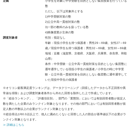
定義
小学生を対象に中学受験を目的としない集団授業を行っている
塾
ただし、以下は対象外とする
1)中学受験対策の塾
2)公立中高一貫校対策の塾
3)一部の教科のみを扱っている塾
4)映像授業が主体の塾
調査対象者
性別：指定なし
年齢：現役小学生を持つ保護者：男性29～69歳、女性27～69
歳／現役中学生を持つ保護者：男性32～69歳、女性30～69歳
地域：近畿（滋賀県、京都府、大阪府、兵庫県、奈良県、和歌
山県）
条件：中学受験・公立中高一貫校対策を目的としない集団塾に
通年通学している現役小学生の保護者／小学生の時に中学受
験・公立中高一貫校対策を目的としない集団塾に通年通学して
いた現役中学生の保護者
※オリコン顧客満足度ランキングは、データクリーニング（回収したデータから不正回答や異
常値を排除）および調査対象者条件から外れた回答を除外した上で作成しています。
※「総合ランキング」、「評価項目別」、部門の「業態別」においては有効回答者数が規定人
数を満たした企業のみランクイン対象となります。その他の部門においては有効回答者数が規
定人数の半数以上の企業がランクイン対象となります。
※総合得点が60.0点以上で、他人に薦めたくないと回答した人の割合が基準値以下の企業がラ
ンクイン対象となります。
≫ 詳細はこちら