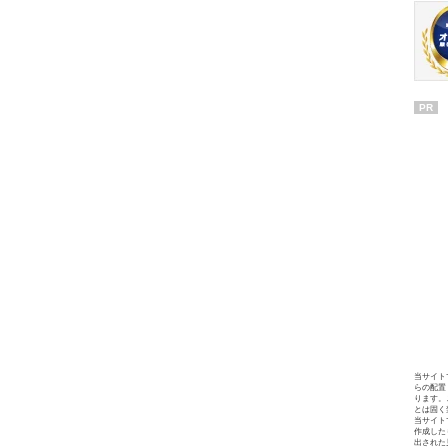
PR
当サイト
らの配置
ります。
とは固く
当サイト
作成した
出された