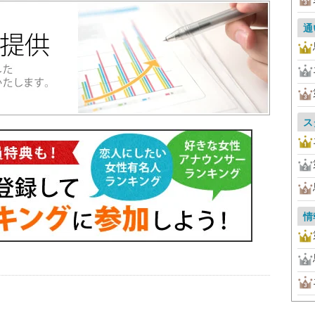
通
ス
情