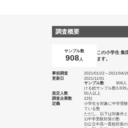
調査概要
サンプル数
この小学生 集
908
ます。
人
事前調査
2021/01/22～2021/04/2
更新日
2021/11/01
サンプル数
908
ける総サンプル数3,839
規定人数
50人以上
調査企業数
22社
定義
小学生を対象に中学受験
ている塾
ただし、以下は対象外と
1)中学受験対策の塾
2)公立中高一貫校対策