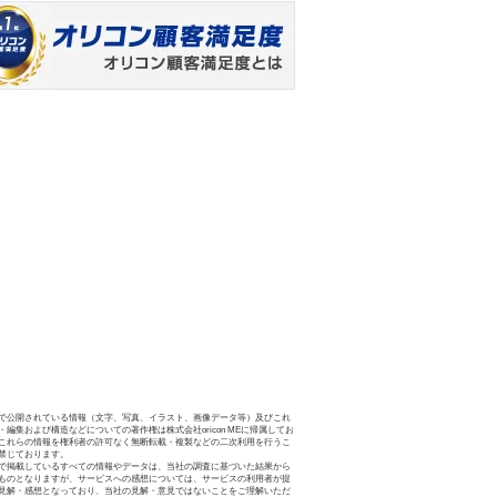
で公開されている情報（文字、写真、イラスト、画像データ等）及びこれ
・編集および構造などについての著作権は株式会社oricon MEに帰属してお
これらの情報を権利者の許可なく無断転載・複製などの二次利用を行うこ
禁じております。
で掲載しているすべての情報やデータは、当社の調査に基づいた結果から
ものとなりますが、サービスへの感想については、サービスの利用者が提
見解・感想となっており、当社の見解・意見ではないことをご理解いただ