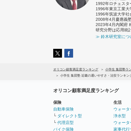
1992年ロチェス
1996年東京工業
1996年筑波大学
2008年4月慶應
2023年4月内閣
研究分野は応用統
≫ 鈴木研究室につ
オリコン顧客満足度ランキング
小学生 集団塾ラ
小学生 集団塾 近畿の通いやすさ・治安ランキン
オリコン顧客満足度ランキング
保険
生活
自動車保険
ウォータ
└
ダイレクト型
浄水型
└
代理店型
ウォータ
バイク保険
家事代行