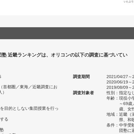
いた上で
団塾 近畿ランキングは、オリコンの以下の調査に基づいてい
6
調査期間
2021/04/27～2
2020/06/19～2
人（首都圏／東海／近畿調査にお
2019/08/09～2
人）
調査対象者
性別：指定な
年齢：現役小学
～69歳
を目的としない集団授業を行っ
歳、女性
地域：近畿（
する
県、和
条件：中学受
の塾
団塾に