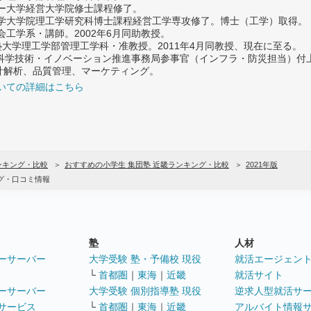
ター大学経営大学院修士課程修了。
大学大学院理工学研究科博士課程経営工学専攻修了。博士（工学）取得。
社会工学系・講師。2002年6月同助教授。
義塾大学理工学部管理工学科・准教授。2011年4月同教授、現在に至る。
府 科学技術・イノベーション推進事務局参事官（インフラ・防災担当）
計解析、品質管理、マーケティング。
いての詳細はこちら
ンキング・比較
おすすめの小学生 集団塾 近畿ランキング・比較
2021年版
グ・口コミ情報
塾
人材
ーサーバー
大学受験 塾・予備校 現役
就活エージェン
└
首都圏
｜
東海
｜
近畿
就活サイト
ーサーバー
大学受験 個別指導塾 現役
逆求人型就活サ
サービス
└
首都圏
｜
東海
｜
近畿
アルバイト情報