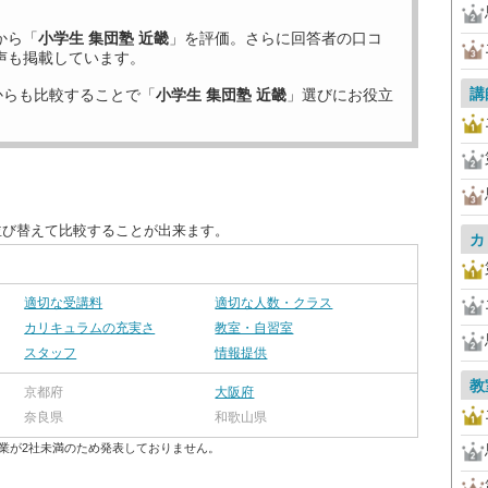
から「
小学生 集団塾 近畿
」を評価。さらに回答者の口コ
声も掲載しています。
講
からも比較することで「
小学生 集団塾 近畿
」選びにお役立
並び替えて比較することが出来ます。
カ
適切な受講料
適切な人数・クラス
カリキュラムの充実さ
教室・自習室
スタッフ
情報提供
教
京都府
大阪府
奈良県
和歌山県
業が2社未満のため発表しておりません。