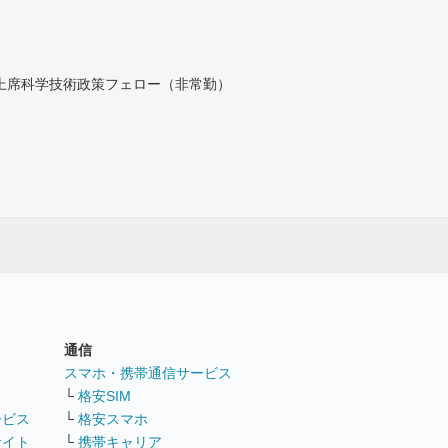
付上席科学技術政策フェロー（非常勤）
通信
ト
スマホ・携帯通信サービス
└
格安SIM
ービス
└
格安スマホ
サイト
└
携帯キャリア