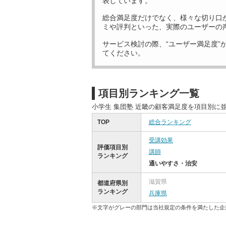
表しています。
総合満足度だけでなく、様々な切り口
ミや評判といった、実際のユーザーの
サービス検討の際、“ユーザー満足度”
てください。
項目別ランキング一覧
小学生 集団塾 近畿の顧客満足度を項目別に
TOP
総合ランキング
受講効果
評価項目別
講師
ランキング
通いやすさ・治安
滋賀県
都道府県別
ランキング
兵庫県
※文字がグレーの部門は当社規定の条件を満たした企