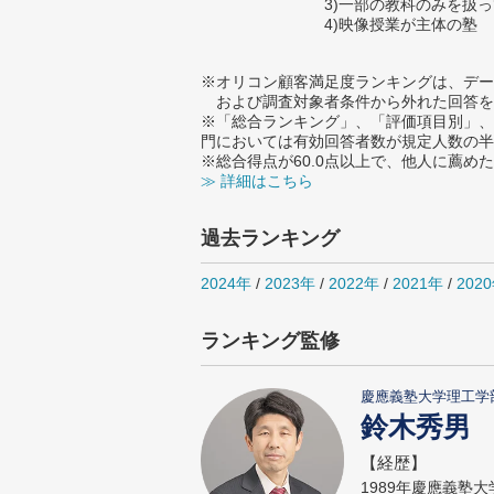
3)一部の教科のみを扱
4)映像授業が主体の塾
※オリコン顧客満足度ランキングは、デー
および調査対象者条件から外れた回答を
※「総合ランキング」、「評価項目別」、
門においては有効回答者数が規定人数の半
※総合得点が60.0点以上で、他人に薦
≫ 詳細はこちら
過去ランキング
2024年
/
2023年
/
2022年
/
2021年
/
202
ランキング監修
慶應義塾大学理工学
鈴木秀男
【経歴】
1989年慶應義塾