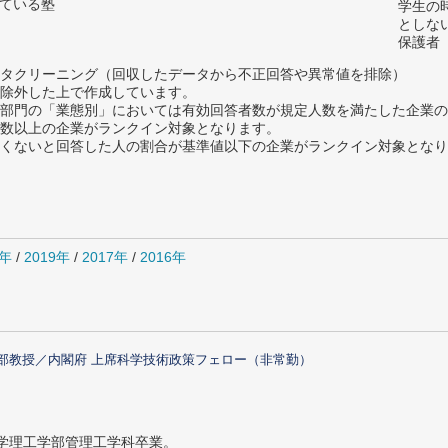
っている塾
学生の
としな
保護者
タクリーニング（回収したデータから不正回答や異常値を排除）
除外した上で作成しています。
部門の「業態別」においては有効回答者数が規定人数を満たした企業の
数以上の企業がランクイン対象となります。
めたくないと回答した人の割合が基準値以下の企業がランクイン対象とな
0年
/
2019年
/
2017年
/
2016年
部教授／内閣府 上席科学技術政策フェロー（非常勤）
大学理工学部管理工学科卒業。