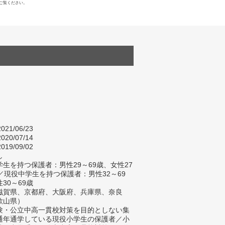
ご覧ください。
021/06/23
020/07/14
019/09/02
し
生を持つ保護者：男性29～69歳、女性27
／現役中学生を持つ保護者：男性32～69
30～69歳
滋賀県、京都府、大阪府、兵庫県、奈良
歌山県）
験・公立中高一貫校対策を目的としない集
通年通学している現役小学生の保護者／小