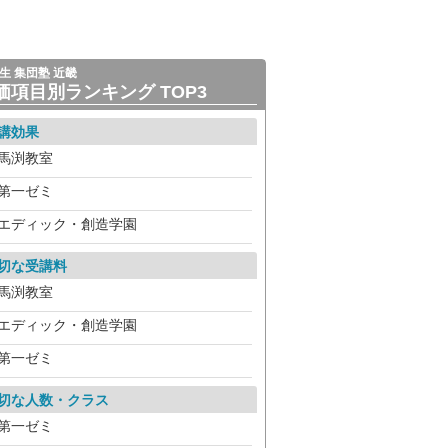
生 集団塾 近畿
価項目別ランキング TOP3
講効果
馬渕教室
第一ゼミ
エディック・創造学園
切な受講料
馬渕教室
エディック・創造学園
第一ゼミ
切な人数・クラス
第一ゼミ