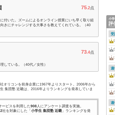
75
園
.2
点
小学
身に付いた。ズームによるオンライン授業にいち早く取り組
評
向きにチャレンジする大事さを教えてくれている。（40
受
73
.4
点
理している。（40代／女性）
適
オリコンを前身企業に1967年よりスタート。2006年から
 集団塾 近畿は、2016年よりランキングを発表していま
適
サービスを利用した
908
人にアンケート調査を実施。
22
社を対象にした「
小学生 集団塾 近畿
」ランキングを発