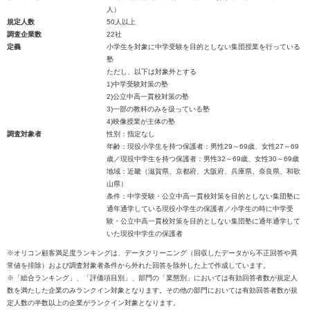
人）
規定人数
50人以上
調査企業数
22社
定義
小学生を対象に中学受験を目的としない集団授業を行っている
塾
ただし、以下は対象外とする
1)中学受験対策の塾
2)公立中高一貫校対策の塾
3)一部の教科のみを扱っている塾
4)映像授業が主体の塾
調査対象者
性別：指定なし
年齢：現役小学生を持つ保護者：男性29～69歳、女性27～69
歳／現役中学生を持つ保護者：男性32～69歳、女性30～69歳
地域：近畿（滋賀県、京都府、大阪府、兵庫県、奈良県、和歌
山県）
条件：中学受験・公立中高一貫校対策を目的としない集団塾に
通年通学している現役小学生の保護者／小学生の時に中学受
験・公立中高一貫校対策を目的としない集団塾に通年通学して
いた現役中学生の保護者
※オリコン顧客満足度ランキングは、データクリーニング（回収したデータから不正回答や異
常値を排除）および調査対象者条件から外れた回答を除外した上で作成しています。
※「総合ランキング」、「評価項目別」、部門の「業態別」においては有効回答者数が規定人
数を満たした企業のみランクイン対象となります。その他の部門においては有効回答者数が規
定人数の半数以上の企業がランクイン対象となります。