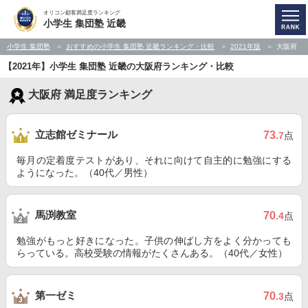
オリコン顧客満足度ランキング
小学生 集団塾 近畿
小学生 集団塾
おすすめの小学生 集団塾 近畿ランキング・比較
2021年版
大阪府
【2021年】小学生 集団塾 近畿の大阪府ランキング・比較
大阪府 満足度ランキング
立志館ゼミナール
73
.7
点
毎月の定着度テストがあり、それに向けて自主的に勉強にする
ようになった。（40代／男性）
馬渕教室
70
.4
点
勉強がもっと好きになった。子供の伸ばし方をよく分かっても
らっている。高校受験の情報がたくさんある。（40代／女性）
第一ゼミ
70
.3
点