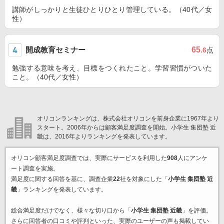
講師がしっかりと生徒ひとりひとり管理している。（40代／女
性）
開成教育セミナー
65
.6
点
勉強する意味を考え、目標をつくれたこと。学習習慣がついた
こと。（40代／女性）
オリコンランキングは、株式会社オリコンを前身企業に1967年より
スタート。2006年からは顧客満足度調査を開始。小学生 集団塾 近
畿は、2016年よりランキングを発表しています。
オリコン顧客満足度調査では、実際にサービスを利用した
908
人にアンケ
ート調査を実施。
満足度に関する回答を基に、調査企業
22
社を対象にした「
小学生 集団塾 近
畿
」ランキングを発表しています。
総合満足度だけでなく、様々な切り口から「
小学生 集団塾 近畿
」を評価。
さらに回答者の口コミや評判といった、実際のユーザーの声も掲載してい