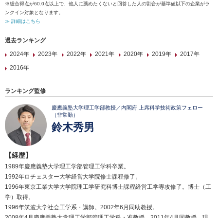
※総合得点が60.0点以上で、他人に薦めたくないと回答した人の割合が基準値以下の企業がラ
ンクイン対象となります。
≫ 詳細はこちら
過去ランキング
2024年
2023年
2022年
2021年
2020年
2019年
2017年
2016年
ランキング監修
慶應義塾大学理工学部教授／内閣府 上席科学技術政策フェロー
（非常勤）
鈴木秀男
【経歴】
1989年慶應義塾大学理工学部管理工学科卒業。
1992年ロチェスター大学経営大学院修士課程修了。
1996年東京工業大学大学院理工学研究科博士課程経営工学専攻修了。博士（工
学）取得。
1996年筑波大学社会工学系・講師。2002年6月同助教授。
2008年4月慶應義塾大学理工学部管理工学科・准教授。2011年4月同教授、現