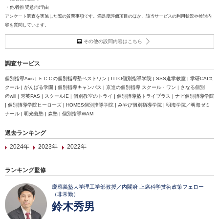
・他者推奨意向理由
アンケート調査を実施した際の質問事項です。満足度評価項目のほか、該当サービスの利用状況や検討内
容を質問しています。
その他の設問内容はこちら
調査サービス
個別指導Axis | ＥＣＣの個別指導塾ベストワン | ITTO個別指導学院 | SSS進学教室 | 学研CAIス
クール | がんばる学園 | 個別指導キャンパス | 京進の個別指導 スクール・ワン | さなる個別
@will | 秀英PAS | スクールIE | 個別教室のトライ | 個別指導塾トライプラス | ナビ個別指導学院
| 個別指導学院ヒーローズ | HOMES個別指導学院 | みやび個別指導学院 | 明海学院／明海ゼミ
ナール | 明光義塾 | 森塾 | 個別指導WAM
過去ランキング
2024年
2023年
2022年
ランキング監修
慶應義塾大学理工学部教授／内閣府 上席科学技術政策フェロー
（非常勤）
鈴木秀男