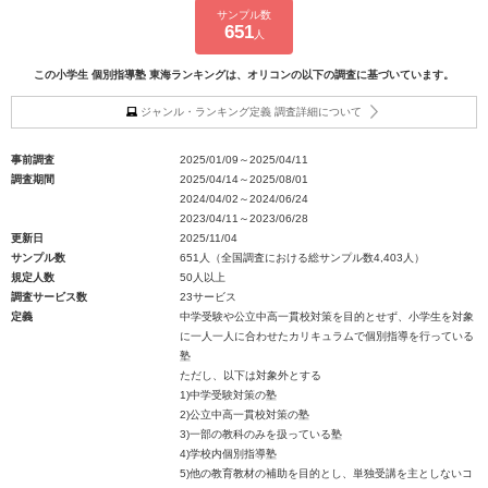
サンプル数
651
人
この小学生 個別指導塾 東海ランキングは、オリコンの以下の調査に基づいています。
ジャンル・ランキング定義 調査詳細について
事前調査
2025/01/09～2025/04/11
調査期間
2025/04/14～2025/08/01
2024/04/02～2024/06/24
2023/04/11～2023/06/28
更新日
2025/11/04
サンプル数
651人（全国調査における総サンプル数4,403人）
規定人数
50人以上
調査サービス数
23サービス
定義
中学受験や公立中高一貫校対策を目的とせず、小学生を対象
に一人一人に合わせたカリキュラムで個別指導を行っている
塾
ただし、以下は対象外とする
1)中学受験対策の塾
2)公立中高一貫校対策の塾
3)一部の教科のみを扱っている塾
4)学校内個別指導塾
5)他の教育教材の補助を目的とし、単独受講を主としないコ