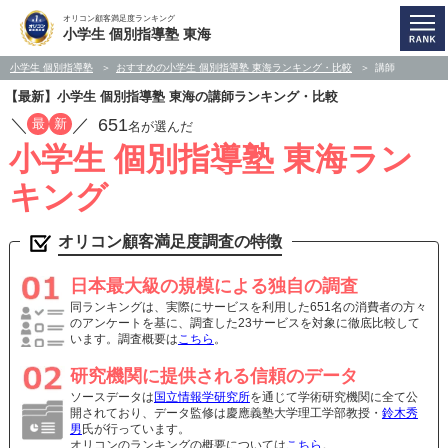
オリコン顧客満足度ランキング
小学生 個別指導塾 東海
小学生 個別指導塾
おすすめの小学生 個別指導塾 東海ランキング・比較
講師
【最新】小学生 個別指導塾 東海の講師ランキング・比較
／
／
651
最
新
名が選んだ
小学生 個別指導塾 東海ラン
キング
オリコン顧客満足度調査の特徴
日本最大級の規模による独自の調査
同ランキングは、実際にサービスを利用した651名の消費者の方々
のアンケートを基に、調査した23サービスを対象に徹底比較して
います。調査概要は
こちら
。
研究機関に提供される信頼のデータ
ソースデータは
国立情報学研究所
を通じて学術研究機関に全て公
開されており、データ監修は慶應義塾大学理工学部教授・
鈴木秀
男
氏が行っています。
オリコンのランキングの概要については
こちら
。