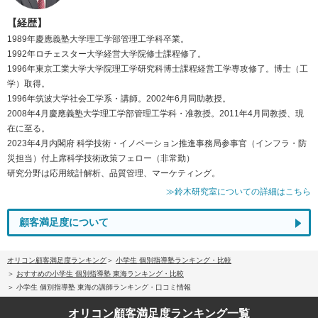
【経歴】
1989年慶應義塾大学理工学部管理工学科卒業。
1992年ロチェスター大学経営大学院修士課程修了。
1996年東京工業大学大学院理工学研究科博士課程経営工学専攻修了。博士（工
学）取得。
1996年筑波大学社会工学系・講師。2002年6月同助教授。
2008年4月慶應義塾大学理工学部管理工学科・准教授。2011年4月同教授、現
在に至る。
2023年4月内閣府 科学技術・イノベーション推進事務局参事官（インフラ・防
災担当）付上席科学技術政策フェロー（非常勤）
研究分野は応用統計解析、品質管理、マーケティング。
≫鈴木研究室についての詳細はこちら
顧客満足度について
オリコン顧客満足度ランキング
小学生 個別指導塾ランキング・比較
おすすめの小学生 個別指導塾 東海ランキング・比較
小学生 個別指導塾 東海の講師ランキング・口コミ情報
オリコン顧客満足度
ランキング一覧