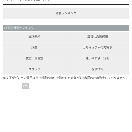
総合ランキング
評価項目別ランキング
受講効果
適切な受講費用
講師
カリキュラムの充実さ
教室・自習室
通いやすさ・治安
スタッフ
提供情報
※文字がグレーの部門は当社規定の条件を満たした企業が2社未満のため発表しておりません。
PR