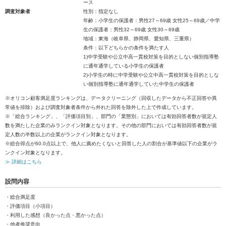
ース
調査対象者
性別：指定なし
年齢：小学生の保護者：男性27～69歳 女性25～69歳／中学
生の保護者：男性32～69歳 女性30～69歳
地域：東海（岐阜県、静岡県、愛知県、三重県）
条件：以下どちらかの条件を満たす人
1)中学受験や公立中高一貫校対策を目的としない個別指導塾
に通年通学している小学生の保護者
2)小学生の時に中学受験や公立中高一貫校対策を目的としな
い個別指導塾に通年通学していた中学生の保護者
※オリコン顧客満足度ランキングは、データクリーニング（回収したデータから不正回答や異
常値を排除）および調査対象者条件から外れた回答を除外した上で作成しています。
※「総合ランキング」、「評価項目別」、部門の「業態別」においては有効回答者数が規定人
数を満たした企業のみランクイン対象となります。その他の部門においては有効回答者数が規
定人数の半数以上の企業がランクイン対象となります。
※総合得点が60.0点以上で、他人に薦めたくないと回答した人の割合が基準値以下の企業がラ
ンクイン対象となります。
≫ 詳細はこちら
設問内容
・総合満足度
・評価項目（小項目）
・利用した感想（良かった点・悪かった点）
・他者推奨意向