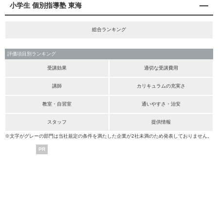
小学生 個別指導塾 東海
総合ランキング
評価項目別ランキング
受講効果
適切な受講費用
講師
カリキュラムの充実さ
教室・自習室
通いやすさ・治安
スタッフ
提供情報
※文字がグレーの部門は当社規定の条件を満たした企業が2社未満のため発表しておりません。
PR