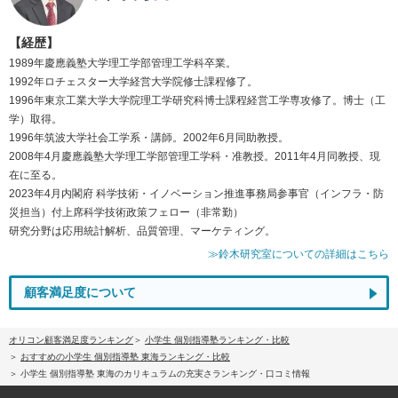
【経歴】
1989年慶應義塾大学理工学部管理工学科卒業。
1992年ロチェスター大学経営大学院修士課程修了。
1996年東京工業大学大学院理工学研究科博士課程経営工学専攻修了。博士（工
学）取得。
1996年筑波大学社会工学系・講師。2002年6月同助教授。
2008年4月慶應義塾大学理工学部管理工学科・准教授。2011年4月同教授、現
在に至る。
2023年4月内閣府 科学技術・イノベーション推進事務局参事官（インフラ・防
災担当）付上席科学技術政策フェロー（非常勤）
研究分野は応用統計解析、品質管理、マーケティング。
≫鈴木研究室についての詳細はこちら
顧客満足度について
オリコン顧客満足度ランキング
小学生 個別指導塾ランキング・比較
おすすめの小学生 個別指導塾 東海ランキング・比較
小学生 個別指導塾 東海のカリキュラムの充実さランキング・口コミ情報