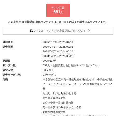
サンプル数
651
人
この小学生 個別指導塾 東海ランキングは、オリコンの以下の調査に基づいています。
ジャンル・ランキング定義 調査詳細について
事前調査
2025/01/09～2025/04/11
調査期間
2025/04/14～2025/08/01
2024/04/02～2024/06/24
2023/04/11～2023/06/28
更新日
2025/11/04
サンプル数
651人（全国調査における総サンプル数4,403人）
規定人数
50人以上
調査サービス数
23サービス
定義
中学受験や公立中高一貫校対策を目的とせず、小学生を対象
に一人一人に合わせたカリキュラムで個別指導を行っている
塾
ただし、以下は対象外とする
1)中学受験対策の塾
2)公立中高一貫校対策の塾
3)一部の教科のみを扱っている塾
4)学校内個別指導塾