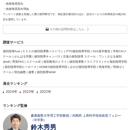
・他者推奨意向
・他者推奨意向理由
アンケート調査を実施した際の質問事項です。満足度評価項目のほか、該当サービスの利用状況や検討内
容を質問しています。
その他の設問内容はこちら
調査サービス
個別指導Axis | ＥＣＣの個別指導塾ベストワン | ITTO個別指導学院 | SSS進学教室 | 学研CAIス
クール | がんばる学園 | 個別指導キャンパス | 京進の個別指導 スクール・ワン | さなる個別
@will | 秀英PAS | スクールIE | 個別教室のトライ | 個別指導塾トライプラス | ナビ個別指導学院
| 個別指導学院ヒーローズ | HOMES個別指導学院 | みやび個別指導学院 | 明海学院／明海ゼミ
ナール | 明光義塾 | 森塾 | 個別指導WAM
過去ランキング
2024年
2023年
2022年
ランキング監修
慶應義塾大学理工学部教授／内閣府 上席科学技術政策フェロー
（非常勤）
鈴木秀男