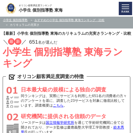
オリコン顧客満足度ランキング
小学生 個別指導塾 東海
小学生 個別指導塾
おすすめの小学生 個別指導塾 東海ランキング・比較
カリキュラムの充実さ
【最新】小学生 個別指導塾 東海のカリキュラムの充実さランキング・比較
／
／
651
最
新
名が選んだ
小学生 個別指導塾 東海ラン
キング
オリコン顧客満足度調査の特徴
日本最大級の規模による独自の調査
同ランキングは、実際にサービスを利用した651名の消費者の方々
のアンケートを基に、調査した23サービスを対象に徹底比較して
います。調査概要は
こちら
。
研究機関に提供される信頼のデータ
ソースデータは
国立情報学研究所
を通じて学術研究機関に全て公
開されており、データ監修は慶應義塾大学理工学部教授・
鈴木秀
男
氏が行っています。