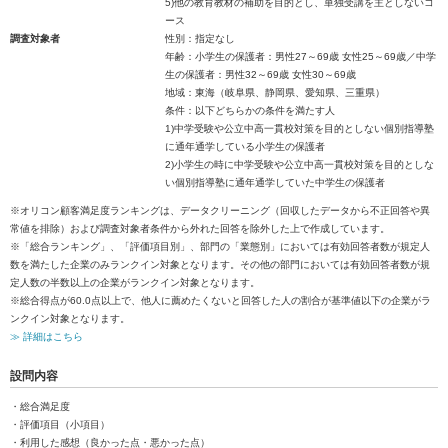
5)他の教育教材の補助を目的とし、単独受講を主としないコ
ース
調査対象者
性別：指定なし
年齢：小学生の保護者：男性27～69歳 女性25～69歳／中学
生の保護者：男性32～69歳 女性30～69歳
地域：東海（岐阜県、静岡県、愛知県、三重県）
条件：以下どちらかの条件を満たす人
1)中学受験や公立中高一貫校対策を目的としない個別指導塾
に通年通学している小学生の保護者
2)小学生の時に中学受験や公立中高一貫校対策を目的としな
い個別指導塾に通年通学していた中学生の保護者
※オリコン顧客満足度ランキングは、データクリーニング（回収したデータから不正回答や異
常値を排除）および調査対象者条件から外れた回答を除外した上で作成しています。
※「総合ランキング」、「評価項目別」、部門の「業態別」においては有効回答者数が規定人
数を満たした企業のみランクイン対象となります。その他の部門においては有効回答者数が規
定人数の半数以上の企業がランクイン対象となります。
※総合得点が60.0点以上で、他人に薦めたくないと回答した人の割合が基準値以下の企業がラ
ンクイン対象となります。
≫ 詳細はこちら
設問内容
・総合満足度
・評価項目（小項目）
・利用した感想（良かった点・悪かった点）