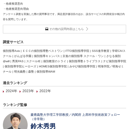
・他者推奨意向
・他者推奨意向理由
アンケート調査を実施した際の質問事項です。満足度評価項目のほか、該当サービスの利用状況や検討内
容を質問しています。
その他の設問内容はこちら
調査サービス
個別指導Axis | ＥＣＣの個別指導塾ベストワン | ITTO個別指導学院 | SSS進学教室 | 学研CAIス
クール | がんばる学園 | 個別指導キャンパス | 京進の個別指導 スクール・ワン | さなる個別
@will | 秀英PAS | スクールIE | 個別教室のトライ | 個別指導塾トライプラス | ナビ個別指導学院
| 個別指導学院ヒーローズ | HOMES個別指導学院 | みやび個別指導学院 | 明海学院／明海ゼミ
ナール | 明光義塾 | 森塾 | 個別指導WAM
過去ランキング
2024年
2023年
2022年
ランキング監修
慶應義塾大学理工学部教授／内閣府 上席科学技術政策フェロー
（非常勤）
鈴木秀男