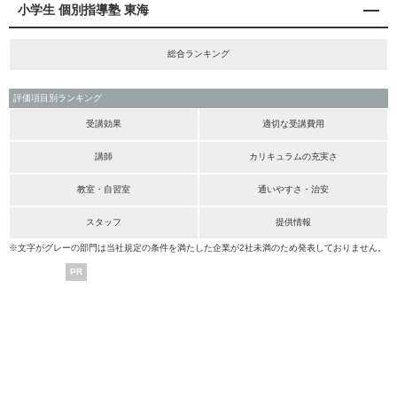
小学生 個別指導塾 東海
総合ランキング
評価項目別ランキング
受講効果
適切な受講費用
講師
カリキュラムの充実さ
教室・自習室
通いやすさ・治安
スタッフ
提供情報
※文字がグレーの部門は当社規定の条件を満たした企業が2社未満のため発表しておりません。
PR