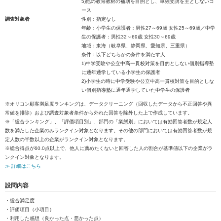
5)他の教育教材の補助を目的とし、単独受講を主としないコ
ース
調査対象者
性別：指定なし
年齢：小学生の保護者：男性27～69歳 女性25～69歳／中学
生の保護者：男性32～69歳 女性30～69歳
地域：東海（岐阜県、静岡県、愛知県、三重県）
条件：以下どちらかの条件を満たす人
1)中学受験や公立中高一貫校対策を目的としない個別指導塾
に通年通学している小学生の保護者
2)小学生の時に中学受験や公立中高一貫校対策を目的としな
い個別指導塾に通年通学していた中学生の保護者
※オリコン顧客満足度ランキングは、データクリーニング（回収したデータから不正回答や異
常値を排除）および調査対象者条件から外れた回答を除外した上で作成しています。
※「総合ランキング」、「評価項目別」、部門の「業態別」においては有効回答者数が規定人
数を満たした企業のみランクイン対象となります。その他の部門においては有効回答者数が規
定人数の半数以上の企業がランクイン対象となります。
※総合得点が60.0点以上で、他人に薦めたくないと回答した人の割合が基準値以下の企業がラ
ンクイン対象となります。
≫ 詳細はこちら
設問内容
・総合満足度
・評価項目（小項目）
・利用した感想（良かった点・悪かった点）