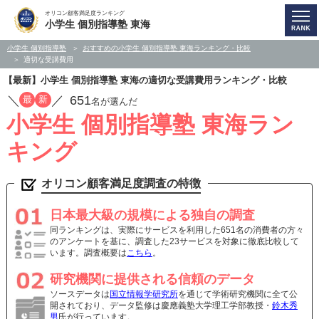
オリコン顧客満足度ランキング
小学生 個別指導塾 東海
小学生 個別指導塾
おすすめの小学生 個別指導塾 東海ランキング・比較
適切な受講費用
【最新】小学生 個別指導塾 東海の適切な受講費用ランキング・比較
／
／
651
最
新
名が選んだ
小学生 個別指導塾 東海ラン
キング
オリコン顧客満足度調査の特徴
日本最大級の規模による独自の調査
同ランキングは、実際にサービスを利用した651名の消費者の方々
のアンケートを基に、調査した23サービスを対象に徹底比較して
います。調査概要は
こちら
。
研究機関に提供される信頼のデータ
ソースデータは
国立情報学研究所
を通じて学術研究機関に全て公
開されており、データ監修は慶應義塾大学理工学部教授・
鈴木秀
男
氏が行っています。