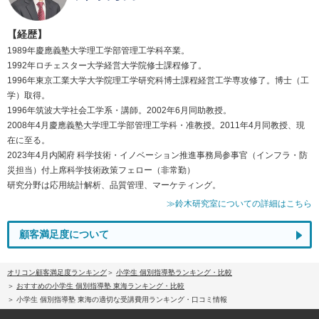
【経歴】
1989年慶應義塾大学理工学部管理工学科卒業。
1992年ロチェスター大学経営大学院修士課程修了。
1996年東京工業大学大学院理工学研究科博士課程経営工学専攻修了。博士（工
学）取得。
1996年筑波大学社会工学系・講師。2002年6月同助教授。
2008年4月慶應義塾大学理工学部管理工学科・准教授。2011年4月同教授、現
在に至る。
2023年4月内閣府 科学技術・イノベーション推進事務局参事官（インフラ・防
災担当）付上席科学技術政策フェロー（非常勤）
研究分野は応用統計解析、品質管理、マーケティング。
≫鈴木研究室についての詳細はこちら
顧客満足度について
オリコン顧客満足度ランキング
小学生 個別指導塾ランキング・比較
おすすめの小学生 個別指導塾 東海ランキング・比較
小学生 個別指導塾 東海の適切な受講費用ランキング・口コミ情報