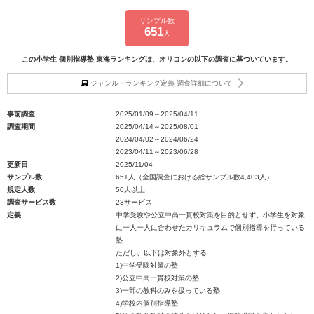
サンプル数
651
人
この小学生 個別指導塾 東海ランキングは、オリコンの以下の調査に基づいています。
ジャンル・ランキング定義 調査詳細について
事前調査
2025/01/09～2025/04/11
調査期間
2025/04/14～2025/08/01
2024/04/02～2024/06/24
2023/04/11～2023/06/28
更新日
2025/11/04
サンプル数
651人（全国調査における総サンプル数4,403人）
規定人数
50人以上
調査サービス数
23サービス
定義
中学受験や公立中高一貫校対策を目的とせず、小学生を対象
に一人一人に合わせたカリキュラムで個別指導を行っている
塾
ただし、以下は対象外とする
1)中学受験対策の塾
2)公立中高一貫校対策の塾
3)一部の教科のみを扱っている塾
4)学校内個別指導塾