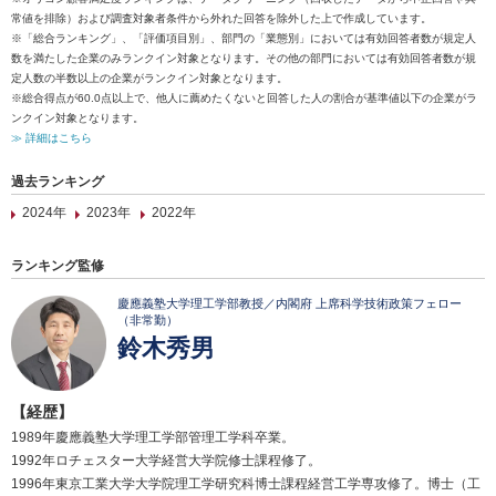
常値を排除）および調査対象者条件から外れた回答を除外した上で作成しています。
※「総合ランキング」、「評価項目別」、部門の「業態別」においては有効回答者数が規定人
数を満たした企業のみランクイン対象となります。その他の部門においては有効回答者数が規
定人数の半数以上の企業がランクイン対象となります。
※総合得点が60.0点以上で、他人に薦めたくないと回答した人の割合が基準値以下の企業がラ
ンクイン対象となります。
≫ 詳細はこちら
過去ランキング
2024年
2023年
2022年
ランキング監修
慶應義塾大学理工学部教授／内閣府 上席科学技術政策フェロー
（非常勤）
鈴木秀男
【経歴】
1989年慶應義塾大学理工学部管理工学科卒業。
1992年ロチェスター大学経営大学院修士課程修了。
1996年東京工業大学大学院理工学研究科博士課程経営工学専攻修了。博士（工