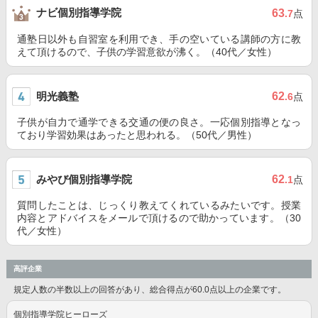
ナビ個別指導学院
63
.7
点
通塾日以外も自習室を利用でき、手の空いている講師の方に教
えて頂けるので、子供の学習意欲が沸く。（40代／女性）
明光義塾
62
.6
点
子供が自力で通学できる交通の便の良さ。一応個別指導となっ
ており学習効果はあったと思われる。（50代／男性）
みやび個別指導学院
62
.1
点
質問したことは、じっくり教えてくれているみたいです。授業
内容とアドバイスをメールで頂けるので助かっています。（30
代／女性）
高評企業
規定人数の半数以上の回答があり、総合得点が60.0点以上の企業です。
個別指導学院ヒーローズ