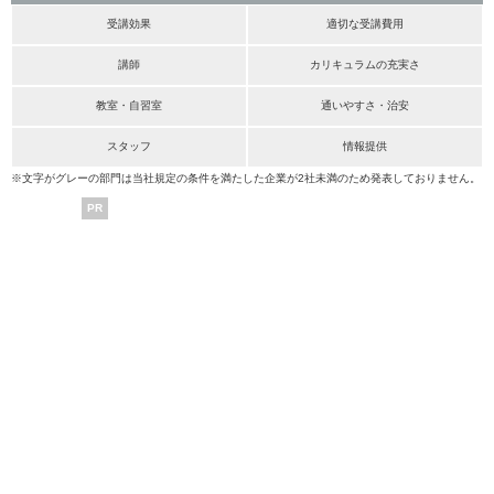
受講効果
適切な受講費用
講師
カリキュラムの充実さ
教室・自習室
通いやすさ・治安
スタッフ
情報提供
※文字がグレーの部門は当社規定の条件を満たした企業が2社未満のため発表しておりません。
PR