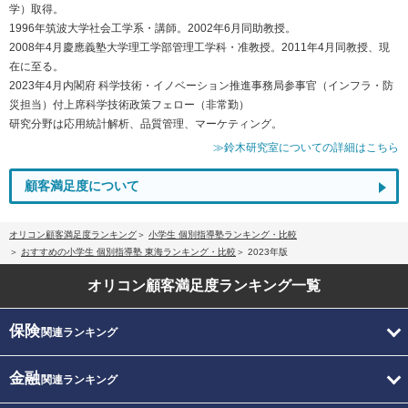
学）取得。
1996年筑波大学社会工学系・講師。2002年6月同助教授。
2008年4月慶應義塾大学理工学部管理工学科・准教授。2011年4月同教授、現
在に至る。
2023年4月内閣府 科学技術・イノベーション推進事務局参事官（インフラ・防
災担当）付上席科学技術政策フェロー（非常勤）
研究分野は応用統計解析、品質管理、マーケティング。
≫鈴木研究室についての詳細はこちら
顧客満足度について
オリコン顧客満足度ランキング
小学生 個別指導塾ランキング・比較
おすすめの小学生 個別指導塾 東海ランキング・比較
2023年版
オリコン顧客満足度
ランキング一覧
保険
関連ランキング
金融
関連ランキング