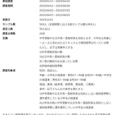
事前調査
2023/01/17～2023/04/10
調査期間
2023/04/11～2023/06/28
2022/04/22～2022/07/25
2021/04/27～2021/06/23
更新日
2023/11/01
サンプル数
543人（全国調査における総サンプル数3,693人）
規定人数
50人以上
調査企業数
24社
定義
中学受験や公立中高一貫校対策を目的とせず、小学生を対象に
一人一人に合わせたカリキュラムで個別指導を行っている塾
ただし、以下は対象外とする
1)中学受験対策の塾
2)公立中高一貫校対策の塾
3)一部の教科のみを扱っている塾
4)学校内個別指導塾
調査対象者
性別：指定なし
年齢：小学生の保護者：男性27～69歳 女性25～69歳／中学生
の保護者：男性32～69歳 女性30～69歳
地域：東海（岐阜県、静岡県、愛知県、三重県）
条件：以下どちらかの条件を満たす人
1)中学受験や公立中高一貫校対策を目的としない個別指導塾に
通年通学している小学生の保護者
2)小学生の時に中学受験や公立中高一貫校対策を目的としない
個別指導塾に通年通学していた中学生の保護者
※オリコン顧客満足度ランキングは、データクリーニング（回収したデータから不正回答や異