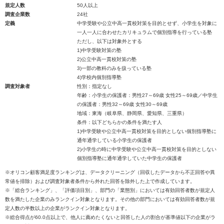
規定人数
50人以上
調査企業数
24社
定義
中学受験や公立中高一貫校対策を目的とせず、小学生を対象に
一人一人に合わせたカリキュラムで個別指導を行っている塾
ただし、以下は対象外とする
1)中学受験対策の塾
2)公立中高一貫校対策の塾
3)一部の教科のみを扱っている塾
4)学校内個別指導塾
調査対象者
性別：指定なし
年齢：小学生の保護者：男性27～69歳 女性25～69歳／中学生
の保護者：男性32～69歳 女性30～69歳
地域：東海（岐阜県、静岡県、愛知県、三重県）
条件：以下どちらかの条件を満たす人
1)中学受験や公立中高一貫校対策を目的としない個別指導塾に
通年通学している小学生の保護者
2)小学生の時に中学受験や公立中高一貫校対策を目的としない
個別指導塾に通年通学していた中学生の保護者
※オリコン顧客満足度ランキングは、データクリーニング（回収したデータから不正回答や異
常値を排除）および調査対象者条件から外れた回答を除外した上で作成しています。
※「総合ランキング」、「評価項目別」、部門の「業態別」においては有効回答者数が規定人
数を満たした企業のみランクイン対象となります。その他の部門においては有効回答者数が規
定人数の半数以上の企業がランクイン対象となります。
※総合得点が60.0点以上で、他人に薦めたくないと回答した人の割合が基準値以下の企業がラ