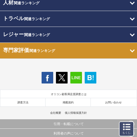
人材
関連ランキング
トラベル
関連ランキング
レジャー
関連ランキング
専門家評価
関連ランキング
オリコン顧客満足度調査とは
調査方法
掲載規約
お問い合わせ
会社概要
個人情報保護方針
引用・転載について
もくじ
利用者の声について
当サイトで公開されている情報（文字、写真、イラスト、画像データ等）及びこれらの配置・