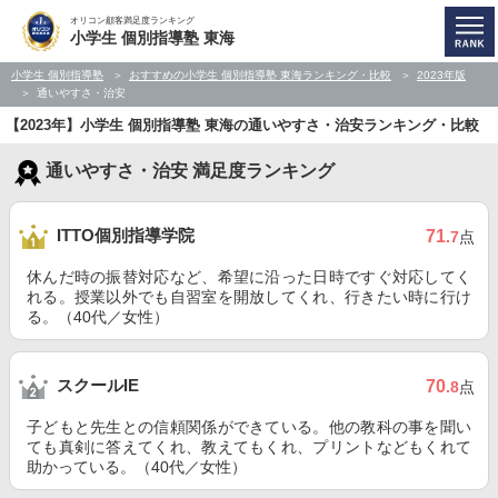
オリコン顧客満足度ランキング
小学生 個別指導塾 東海
小学生 個別指導塾
おすすめの小学生 個別指導塾 東海ランキング・比較
2023年版
通いやすさ・治安
【2023年】小学生 個別指導塾 東海の通いやすさ・治安ランキング・比較
通いやすさ・治安 満足度ランキング
ITTO個別指導学院
71
.7
点
休んだ時の振替対応など、希望に沿った日時ですぐ対応してく
れる。授業以外でも自習室を開放してくれ、行きたい時に行け
る。（40代／女性）
スクールIE
70
.8
点
子どもと先生との信頼関係ができている。他の教科の事を聞い
ても真剣に答えてくれ、教えてもくれ、プリントなどもくれて
助かっている。（40代／女性）