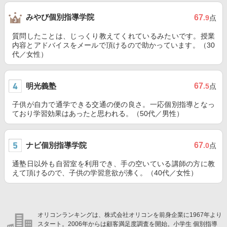
みやび個別指導学院
67
.9
点
質問したことは、じっくり教えてくれているみたいです。授業
内容とアドバイスをメールで頂けるので助かっています。（30
代／女性）
明光義塾
67
.5
点
子供が自力で通学できる交通の便の良さ。一応個別指導となっ
ており学習効果はあったと思われる。（50代／男性）
ナビ個別指導学院
67
.0
点
通塾日以外も自習室を利用でき、手の空いている講師の方に教
えて頂けるので、子供の学習意欲が沸く。（40代／女性）
オリコンランキングは、株式会社オリコンを前身企業に1967年より
スタート。2006年からは顧客満足度調査を開始。小学生 個別指導