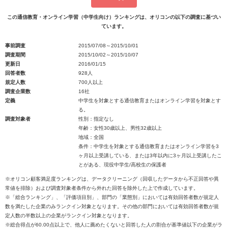
この通信教育・オンライン学習（中学生向け）ランキングは、オリコンの以下の調査に基づい
ています。
事前調査
2015/07/08～2015/10/01
調査期間
2015/10/02～2015/10/07
更新日
2016/01/15
回答者数
928人
規定人数
700人以上
調査企業数
16社
定義
中学生を対象とする通信教育またはオンライン学習を対象とす
る。
調査対象者
性別：指定なし
年齢：女性30歳以上、男性32歳以上
地域：全国
条件：中学生を対象とする通信教育またはオンライン学習を3
ヶ月以上受講している、または3年以内に3ヶ月以上受講したこ
とがある、現役中学生/高校生の保護者
※オリコン顧客満足度ランキングは、データクリーニング（回収したデータから不正回答や異
常値を排除）および調査対象者条件から外れた回答を除外した上で作成しています。
※「総合ランキング」、「評価項目別」、部門の「業態別」においては有効回答者数が規定人
数を満たした企業のみランクイン対象となります。その他の部門においては有効回答者数が規
定人数の半数以上の企業がランクイン対象となります。
※総合得点が60.00点以上で、他人に薦めたくないと回答した人の割合が基準値以下の企業がラ