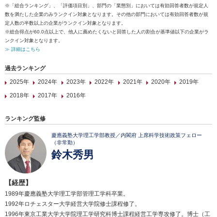
※「総合ランキング」、「評価項目別」、部門の「業態別」においては有効回答者数が規定人
数を満たした企業のみランクイン対象となります。その他の部門においては有効回答者数が規
定人数の半数以上の企業がランクイン対象となります。
※総合得点が60.0点以上で、他人に薦めたくないと回答した人の割合が基準値以下の企業がラ
ンクイン対象となります。
≫ 詳細はこちら
過去ランキング
2025年
2024年
2023年
2022年
2021年
2020年
2019年
2018年
2017年
2016年
ランキング監修
慶應義塾大学理工学部教授／内閣府 上席科学技術政策フェロー
（非常勤）
鈴木秀男
【経歴】
1989年慶應義塾大学理工学部管理工学科卒業。
1992年ロチェスター大学経営大学院修士課程修了。
1996年東京工業大学大学院理工学研究科博士課程経営工学専攻修了。博士（工