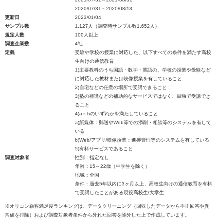
2020/07/31～2020/08/13
更新日
2023/01/04
サンプル数
1,127人（調査時サンプル数1,652人）
規定人数
100人以上
調査企業数
4社
定義
受験や学校の授業に対応した、以下すべての条件を満たす高校
生向けの通信教育
1)主要教科のうち国語・数学・英語の、学校の授業や受験など
に対応した教材または映像授業を有していること
2)自宅などの任意の場所で受講できること
3)塾の補講などの補助的なサービスではなく、単独で受講でき
ること
4)a～bのいずれかを満たしていること
a)紙媒体：郵送やWeb等での添削・相談等のシステムを有して
いる
b)Web/アプリ/映像授業：進捗管理等のシステムを有している
5)有料サービスであること
調査対象者
性別：指定なし
年齢：15～22歳（中学生を除く）
地域：全国
条件：過去5年以内に3ヶ月以上、高校生向けの通信教育を有料
で受講したことがある現役高校生/大学生
※オリコン顧客満足度ランキングは、データクリーニング（回収したデータから不正回答や異
常値を排除）および調査対象者条件から外れた回答を除外した上で作成しています。