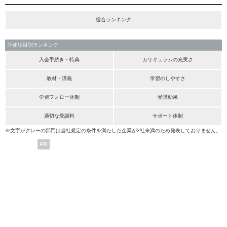
総合ランキング
評価項目別ランキング
入会手続き・特典
カリキュラムの充実さ
教材・講義
学習のしやすさ
学習フォロー体制
受講効果
適切な受講料
サポート体制
※文字がグレーの部門は当社規定の条件を満たした企業が2社未満のため発表しておりません。
PR