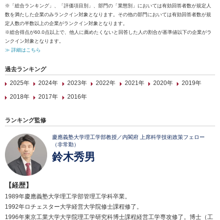
※「総合ランキング」、「評価項目別」、部門の「業態別」においては有効回答者数が規定人
数を満たした企業のみランクイン対象となります。その他の部門においては有効回答者数が規
定人数の半数以上の企業がランクイン対象となります。
※総合得点が60.0点以上で、他人に薦めたくないと回答した人の割合が基準値以下の企業がラ
ンクイン対象となります。
≫ 詳細はこちら
過去ランキング
2025年
2024年
2023年
2022年
2021年
2020年
2019年
2018年
2017年
2016年
ランキング監修
慶應義塾大学理工学部教授／内閣府 上席科学技術政策フェロー
（非常勤）
鈴木秀男
【経歴】
1989年慶應義塾大学理工学部管理工学科卒業。
1992年ロチェスター大学経営大学院修士課程修了。
1996年東京工業大学大学院理工学研究科博士課程経営工学専攻修了。博士（工