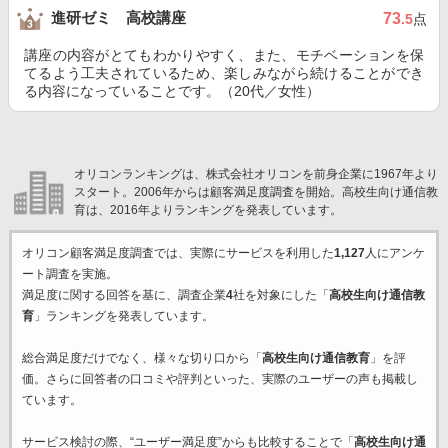
進研ゼミ 高校講座
73
.5
点
講座の内容がとてもわかりやすく、また、モチベーションを保
てるよう工夫されているため、楽しみながら続けることができ
る内容になっていることです。（20代／女性）
オリコンランキングは、株式会社オリコンを前身企業に1967年より
スタート。2006年からは顧客満足度調査を開始。高校生向け通信教
育は、2016年よりランキングを発表しています。
オリコン顧客満足度調査では、実際にサービスを利用した
1,127
人にアンケ
ート調査を実施。
満足度に関する回答を基に、調査企業
4
社を対象にした「
高校生向け通信教
育
」ランキングを発表しています。
総合満足度だけでなく、様々な切り口から「
高校生向け通信教育
」を評
価。さらに回答者の口コミや評判といった、実際のユーザーの声も掲載し
ています。
サービス検討の際、“ユーザー満足度”からも比較することで「
高校生向け通