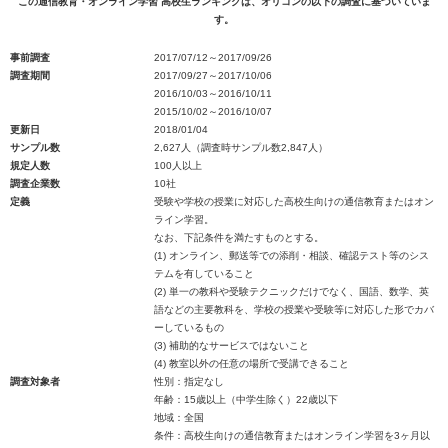
この通信教育・オンライン学習 高校生ランキングは、オリコンの以下の調査に基づいていま
す。
事前調査
2017/07/12～2017/09/26
調査期間
2017/09/27～2017/10/06
2016/10/03～2016/10/11
2015/10/02～2016/10/07
更新日
2018/01/04
サンプル数
2,627人（調査時サンプル数2,847人）
規定人数
100人以上
調査企業数
10社
定義
受験や学校の授業に対応した高校生向けの通信教育またはオン
ライン学習。
なお、下記条件を満たすものとする。
(1) オンライン、郵送等での添削・相談、確認テスト等のシス
テムを有していること
(2) 単一の教科や受験テクニックだけでなく、国語、数学、英
語などの主要教科を、学校の授業や受験等に対応した形でカバ
ーしているもの
(3) 補助的なサービスではないこと
(4) 教室以外の任意の場所で受講できること
調査対象者
性別：指定なし
年齢：15歳以上（中学生除く）22歳以下
地域：全国
条件：高校生向けの通信教育またはオンライン学習を3ヶ月以