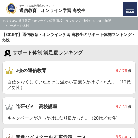
オリコン顧客満足度ランキング
通信教育・オンライン学習 高校生
おすすめの通信教育・オンライン学習 高校生ランキング・比較
2018年版
サポート体制
【2018年】通信教育・オンライン学習 高校生のサポート体制ランキング・
比較
サポート体制 満足度ランキング
Z会の通信教育
67
.75
点
自信をなくしていたときに温かい言葉をかけてくれた。（10代
／男性）
進研ゼミ 高校講座
67
.31
点
キャンペーンがきっかけになり良かった。（20代／女性）
東進ハイスクール 在宅受講コース
65
.08
点