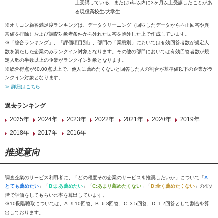
上受講している、または5年以内に3ヶ月以上受講したことがあ
る現役高校生/大学生
※オリコン顧客満足度ランキングは、データクリーニング（回収したデータから不正回答や異
常値を排除）および調査対象者条件から外れた回答を除外した上で作成しています。
※「総合ランキング」、「評価項目別」、部門の「業態別」においては有効回答者数が規定人
数を満たした企業のみランクイン対象となります。その他の部門においては有効回答者数が規
定人数の半数以上の企業がランクイン対象となります。
※総合得点が60.00点以上で、他人に薦めたくないと回答した人の割合が基準値以下の企業がラ
ンクイン対象となります。
≫ 詳細はこちら
過去ランキング
2025年
2024年
2023年
2022年
2021年
2020年
2019年
2018年
2017年
2016年
推奨意向
調査企業のサービス利用者に、「どの程度その企業のサービスを推奨したいか」について「
A:
とても薦めたい
」「
B:まあ薦めたい
」「
C:あまり薦めたくない
」「
D:全く薦めたくない
」の4段
階で評価をしてもらい比率を算出しています。
※10段階聴取については、A=9-10回答、B=6-8回答、C=3-5回答、D=1-2回答として割合を算
出しております。