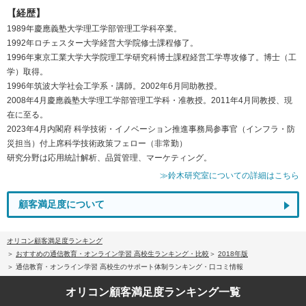
【経歴】
1989年慶應義塾大学理工学部管理工学科卒業。
1992年ロチェスター大学経営大学院修士課程修了。
1996年東京工業大学大学院理工学研究科博士課程経営工学専攻修了。博士（工
学）取得。
1996年筑波大学社会工学系・講師。2002年6月同助教授。
2008年4月慶應義塾大学理工学部管理工学科・准教授。2011年4月同教授、現
在に至る。
2023年4月内閣府 科学技術・イノベーション推進事務局参事官（インフラ・防
災担当）付上席科学技術政策フェロー（非常勤）
研究分野は応用統計解析、品質管理、マーケティング。
≫鈴木研究室についての詳細はこちら
顧客満足度について
オリコン顧客満足度ランキング
おすすめの通信教育・オンライン学習 高校生ランキング・比較
2018年版
通信教育・オンライン学習 高校生のサポート体制ランキング・口コミ情報
オリコン顧客満足度
ランキング一覧