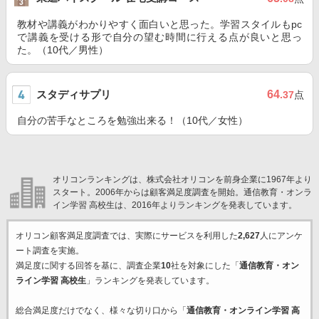
教材や講義がわかりやすく面白いと思った。学習スタイルもpc
で講義を受ける形で自分の望む時間に行える点が良いと思っ
た。（10代／男性）
スタディサプリ
64
.37
点
自分の苦手なところを勉強出来る！（10代／女性）
オリコンランキングは、株式会社オリコンを前身企業に1967年より
スタート。2006年からは顧客満足度調査を開始。通信教育・オンラ
イン学習 高校生は、2016年よりランキングを発表しています。
オリコン顧客満足度調査では、実際にサービスを利用した
2,627
人にアンケ
ート調査を実施。
満足度に関する回答を基に、調査企業
10
社を対象にした「
通信教育・オン
ライン学習 高校生
」ランキングを発表しています。
総合満足度だけでなく、様々な切り口から「
通信教育・オンライン学習 高