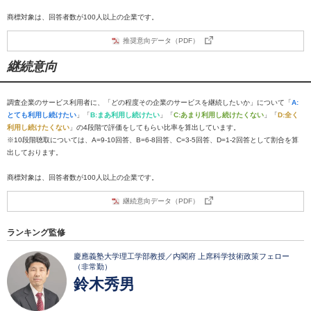
商標対象は、回答者数が100人以上の企業です。
推奨意向データ（PDF）
継続意向
調査企業のサービス利用者に、「どの程度その企業のサービスを継続したいか」について「
A:
とても利用し続けたい
」「
B:まあ利用し続けたい
」「
C:あまり利用し続けたくない
」「
D:全く
利用し続けたくない
」の4段階で評価をしてもらい比率を算出しています。
※10段階聴取については、A=9-10回答、B=6-8回答、C=3-5回答、D=1-2回答として割合を算
出しております。
商標対象は、回答者数が100人以上の企業です。
継続意向データ（PDF）
ランキング監修
慶應義塾大学理工学部教授／内閣府 上席科学技術政策フェロー
（非常勤）
鈴木秀男