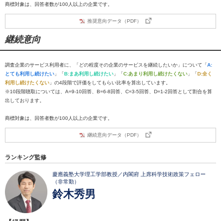
商標対象は、回答者数が100人以上の企業です。
推奨意向データ（PDF）
継続意向
調査企業のサービス利用者に、「どの程度その企業のサービスを継続したいか」について「
A:
とても利用し続けたい
」「
B:まあ利用し続けたい
」「
C:あまり利用し続けたくない
」「
D:全く
利用し続けたくない
」の4段階で評価をしてもらい比率を算出しています。
※10段階聴取については、A=9-10回答、B=6-8回答、C=3-5回答、D=1-2回答として割合を算
出しております。
商標対象は、回答者数が100人以上の企業です。
継続意向データ（PDF）
ランキング監修
慶應義塾大学理工学部教授／内閣府 上席科学技術政策フェロー
（非常勤）
鈴木秀男