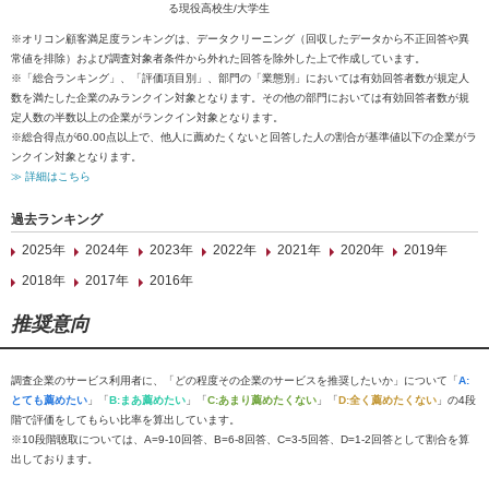
る現役高校生/大学生
※オリコン顧客満足度ランキングは、データクリーニング（回収したデータから不正回答や異
常値を排除）および調査対象者条件から外れた回答を除外した上で作成しています。
※「総合ランキング」、「評価項目別」、部門の「業態別」においては有効回答者数が規定人
数を満たした企業のみランクイン対象となります。その他の部門においては有効回答者数が規
定人数の半数以上の企業がランクイン対象となります。
※総合得点が60.00点以上で、他人に薦めたくないと回答した人の割合が基準値以下の企業がラ
ンクイン対象となります。
≫ 詳細はこちら
過去ランキング
2025年
2024年
2023年
2022年
2021年
2020年
2019年
2018年
2017年
2016年
推奨意向
調査企業のサービス利用者に、「どの程度その企業のサービスを推奨したいか」について「
A:
とても薦めたい
」「
B:まあ薦めたい
」「
C:あまり薦めたくない
」「
D:全く薦めたくない
」の4段
階で評価をしてもらい比率を算出しています。
※10段階聴取については、A=9-10回答、B=6-8回答、C=3-5回答、D=1-2回答として割合を算
出しております。