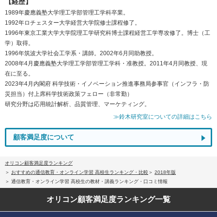
【経歴】
1989年慶應義塾大学理工学部管理工学科卒業。
1992年ロチェスター大学経営大学院修士課程修了。
1996年東京工業大学大学院理工学研究科博士課程経営工学専攻修了。博士（工
学）取得。
1996年筑波大学社会工学系・講師。2002年6月同助教授。
2008年4月慶應義塾大学理工学部管理工学科・准教授。2011年4月同教授、現
在に至る。
2023年4月内閣府 科学技術・イノベーション推進事務局参事官（インフラ・防
災担当）付上席科学技術政策フェロー（非常勤）
研究分野は応用統計解析、品質管理、マーケティング。
≫鈴木研究室についての詳細はこちら
顧客満足度について
オリコン顧客満足度ランキング
おすすめの通信教育・オンライン学習 高校生ランキング・比較
2018年版
通信教育・オンライン学習 高校生の教材・講義ランキング・口コミ情報
オリコン顧客満足度
ランキング一覧