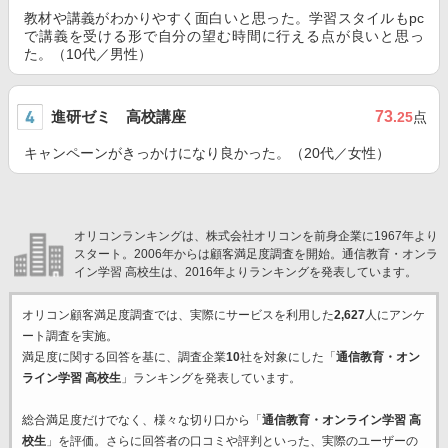
教材や講義がわかりやすく面白いと思った。学習スタイルもpc
で講義を受ける形で自分の望む時間に行える点が良いと思っ
た。（10代／男性）
進研ゼミ 高校講座
73
.25
点
キャンペーンがきっかけになり良かった。（20代／女性）
オリコンランキングは、株式会社オリコンを前身企業に1967年より
スタート。2006年からは顧客満足度調査を開始。通信教育・オンラ
イン学習 高校生は、2016年よりランキングを発表しています。
オリコン顧客満足度調査では、実際にサービスを利用した
2,627
人にアンケ
ート調査を実施。
満足度に関する回答を基に、調査企業
10
社を対象にした「
通信教育・オン
ライン学習 高校生
」ランキングを発表しています。
総合満足度だけでなく、様々な切り口から「
通信教育・オンライン学習 高
校生
」を評価。さらに回答者の口コミや評判といった、実際のユーザーの