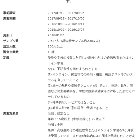
す。
事前調査
2017/07/12～2017/09/26
調査期間
2017/09/27～2017/10/06
2016/10/03～2016/10/11
2015/10/02～2016/10/07
更新日
2018/01/04
サンプル数
2,627人（調査時サンプル数2,847人）
規定人数
100人以上
調査企業数
10社
定義
受験や学校の授業に対応した高校生向けの通信教育またはオン
ライン学習。
なお、下記条件を満たすものとする。
(1) オンライン、郵送等での添削・相談、確認テスト等のシス
テムを有していること
(2) 単一の教科や受験テクニックだけでなく、国語、数学、英
語などの主要教科を、学校の授業や受験等に対応した形でカバ
ーしているもの
(3) 補助的なサービスではないこと
(4) 教室以外の任意の場所で受講できること
調査対象者
性別：指定なし
年齢：15歳以上（中学生除く）22歳以下
地域：全国
条件：高校生向けの通信教育またはオンライン学習を3ヶ月以
上受講している、または5年以内に3ヶ月以上受講したことがあ