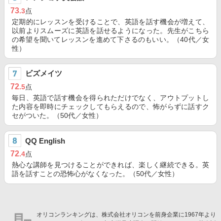
73
.3
点
定期的にレッスンを受けることで、英語を話す機会が増えて、
以前よりスムーズに英語を話せるようになった。先生がこちら
の希望を聞いてレッスンを進めて下さるのもいい。（40代／女
性）
ビズメイツ
72
.5
点
毎日、英語で話す機会を得られただけでなく、アウトプットし
た内容を即時にチェックしてもらえるので、怖がらずに話すク
セがついた。（50代／女性）
QQ English
72
.4
点
熱心な講師を見つけることができれば、楽しく継続できる。英
語を話すことの恐怖心がなくなった。（50代／女性）
オリコンランキングは、株式会社オリコンを前身企業に1967年より