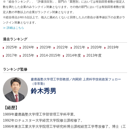
※「総合ランキング」、「評価項目別」、部門の「業態別」においては有効回答者数が規定人
数を満たした企業のみランクイン対象となります。その他の部門においては有効回答者数が規
定人数の半数以上の企業がランクイン対象となります。
※総合得点が60.0点以上で、他人に薦めたくないと回答した人の割合が基準値以下の企業がラ
ンクイン対象となります。
≫ 詳細はこちら
過去ランキング
2025年
2024年
2023年
2022年
2021年
2020年
2019年
2017年
2015年
2014-2015年
2014年度
2013年度
ランキング監修
慶應義塾大学理工学部教授／内閣府 上席科学技術政策フェロー
（非常勤）
鈴木秀男
【経歴】
1989年慶應義塾大学理工学部管理工学科卒業。
1992年ロチェスター大学経営大学院修士課程修了。
1996年東京工業大学大学院理工学研究科博士課程経営工学専攻修了。博士（工