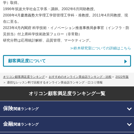
学）取得。
1996年筑波大学社会工学系・講師。2002年6月同助教授。
2008年4月慶應義塾大学理工学部管理工学科・准教授。2011年4月同教授、現
在に至る。
2023年4月内閣府 科学技術・イノベーション推進事務局参事官（インフラ・防
災担当）付上席科学技術政策フェロー（非常勤）
研究分野は応用統計解析、品質管理、マーケティング。
≫鈴木研究室についての詳細はこちら
顧客満足度について
オリコン顧客満足度ランキング
おすすめのオンライン英会話ランキング・比較
2022年版
適切なレッスン料で比較するオンライン英会話ランキング・口コミ情報
オリコン顧客満足度
ランキング一覧
保険
関連ランキング
金融
関連ランキング