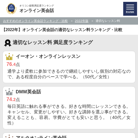
オリコン顧客満足度ランキング
オンライン英会話
おすすめのオンライン英会話ランキング・比較
2022年版
適切なレッスン料
【2022年】オンライン英会話の適切なレッスン料ランキング・比較
適切なレッスン料 満足度ランキング
イーオン・オンラインレッスン
76
.4
点
通学より柔軟に参加できるので継続しやすいし個別の対応なの
で、ある程度自分のペースで学べる。（50代／女性）
DMM英会話
74
.2
点
毎日英語に触れる事ができる。好きな時間にレッスンできる。
キャンセル、変更がしやすい。好きな講師を選ぶ事ができる。
変えることも、容易。学費がとても安いと思う。（40代／女
性）
アルクオンライン英会話