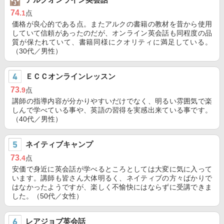
74
.1
点
価格が良心的である点。またアルクの書籍の教材を昔から使用
していて信頼があったのだが、オンライン英会話も同程度の品
質が保たれていて、書籍同様にクオリティに満足している。
（30代／男性）
ＥＣＣオンラインレッスン
73
.9
点
講師の指導内容が分かりやすいだけでなく、明るい雰囲気で楽
しんで学べている事や、英語の習得を実感出来ている事です。
（40代／男性）
ネイティブキャンプ
73
.4
点
安価で身近に英会話が学べるところとしては大変に気に入って
います。講師も皆さん大体明るく、ネイティブの方々ばかりで
はなかったようですが、楽しく不愉快にはならずに受講できま
した。（50代／女性）
レアジョブ英会話