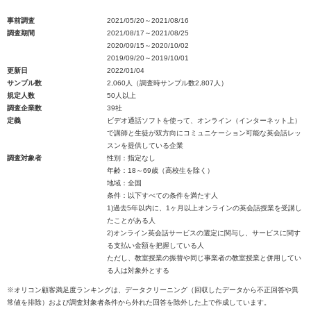
事前調査
2021/05/20～2021/08/16
調査期間
2021/08/17～2021/08/25
2020/09/15～2020/10/02
2019/09/20～2019/10/01
更新日
2022/01/04
サンプル数
2,060人（調査時サンプル数2,807人）
規定人数
50人以上
調査企業数
39社
定義
ビデオ通話ソフトを使って、オンライン（インターネット上）
で講師と生徒が双方向にコミュニケーション可能な英会話レッ
スンを提供している企業
調査対象者
性別：指定なし
年齢：18～69歳（高校生を除く）
地域：全国
条件：以下すべての条件を満たす人
1)過去5年以内に、1ヶ月以上オンラインの英会話授業を受講し
たことがある人
2)オンライン英会話サービスの選定に関与し、サービスに関す
る支払い金額を把握している人
ただし、教室授業の振替や同じ事業者の教室授業と併用してい
る人は対象外とする
※オリコン顧客満足度ランキングは、データクリーニング（回収したデータから不正回答や異
常値を排除）および調査対象者条件から外れた回答を除外した上で作成しています。