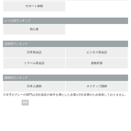
サポート体制
レベル別ランキング
初心者
目的別ランキング
日常英会話
ビジネス英会話
トラベル英会話
資格対策
講師別ランキング
日本人講師
ネイティブ講師
※文字がグレーの部門は当社規定の条件を満たした企業が2社未満のため発表しておりません。
PR