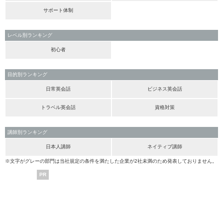
サポート体制
レベル別ランキング
初心者
目的別ランキング
日常英会話
ビジネス英会話
トラベル英会話
資格対策
講師別ランキング
日本人講師
ネイティブ講師
※文字がグレーの部門は当社規定の条件を満たした企業が2社未満のため発表しておりません。
PR