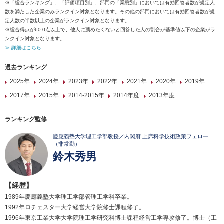
※「総合ランキング」、「評価項目別」、部門の「業態別」においては有効回答者数が規定人
数を満たした企業のみランクイン対象となります。その他の部門においては有効回答者数が規
定人数の半数以上の企業がランクイン対象となります。
※総合得点が60.0点以上で、他人に薦めたくないと回答した人の割合が基準値以下の企業がラ
ンクイン対象となります。
≫ 詳細はこちら
過去ランキング
2025年
2024年
2023年
2022年
2021年
2020年
2019年
2017年
2015年
2014-2015年
2014年度
2013年度
ランキング監修
慶應義塾大学理工学部教授／内閣府 上席科学技術政策フェロー
（非常勤）
鈴木秀男
【経歴】
1989年慶應義塾大学理工学部管理工学科卒業。
1992年ロチェスター大学経営大学院修士課程修了。
1996年東京工業大学大学院理工学研究科博士課程経営工学専攻修了。博士（工