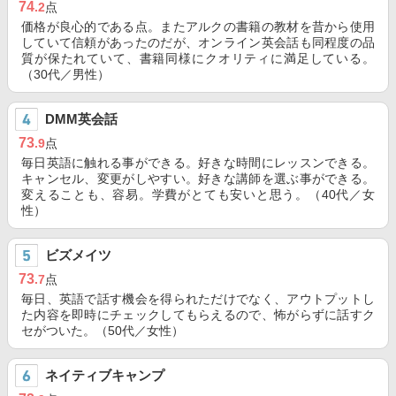
74
.2
点
価格が良心的である点。またアルクの書籍の教材を昔から使用
していて信頼があったのだが、オンライン英会話も同程度の品
質が保たれていて、書籍同様にクオリティに満足している。
（30代／男性）
DMM英会話
73
.9
点
毎日英語に触れる事ができる。好きな時間にレッスンできる。
キャンセル、変更がしやすい。好きな講師を選ぶ事ができる。
変えることも、容易。学費がとても安いと思う。（40代／女
性）
ビズメイツ
73
.7
点
毎日、英語で話す機会を得られただけでなく、アウトプットし
た内容を即時にチェックしてもらえるので、怖がらずに話すク
セがついた。（50代／女性）
ネイティブキャンプ