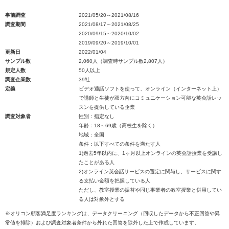
事前調査
2021/05/20～2021/08/16
調査期間
2021/08/17～2021/08/25
2020/09/15～2020/10/02
2019/09/20～2019/10/01
更新日
2022/01/04
サンプル数
2,060人（調査時サンプル数2,807人）
規定人数
50人以上
調査企業数
39社
定義
ビデオ通話ソフトを使って、オンライン（インターネット上）
で講師と生徒が双方向にコミュニケーション可能な英会話レッ
スンを提供している企業
調査対象者
性別：指定なし
年齢：18～69歳（高校生を除く）
地域：全国
条件：以下すべての条件を満たす人
1)過去5年以内に、1ヶ月以上オンラインの英会話授業を受講し
たことがある人
2)オンライン英会話サービスの選定に関与し、サービスに関す
る支払い金額を把握している人
ただし、教室授業の振替や同じ事業者の教室授業と併用してい
る人は対象外とする
※オリコン顧客満足度ランキングは、データクリーニング（回収したデータから不正回答や異
常値を排除）および調査対象者条件から外れた回答を除外した上で作成しています。