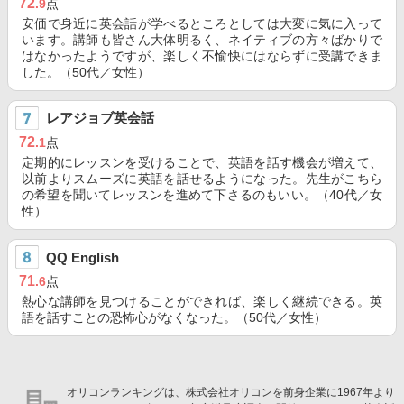
72
.9
点
安価で身近に英会話が学べるところとしては大変に気に入って
います。講師も皆さん大体明るく、ネイティブの方々ばかりで
はなかったようですが、楽しく不愉快にはならずに受講できま
した。（50代／女性）
レアジョブ英会話
72
.1
点
定期的にレッスンを受けることで、英語を話す機会が増えて、
以前よりスムーズに英語を話せるようになった。先生がこちら
の希望を聞いてレッスンを進めて下さるのもいい。（40代／女
性）
QQ English
71
.6
点
熱心な講師を見つけることができれば、楽しく継続できる。英
語を話すことの恐怖心がなくなった。（50代／女性）
オリコンランキングは、株式会社オリコンを前身企業に1967年より