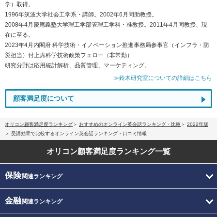
学）取得。
1996年筑波大学社会工学系・講師。2002年6月同助教授。
2008年4月慶應義塾大学理工学部管理工学科・准教授。2011年4月同教授、現
在に至る。
2023年4月内閣府 科学技術・イノベーション推進事務局参事官（インフラ・防
災担当）付上席科学技術政策フェロー（非常勤）
研究分野は応用統計解析、品質管理、マーケティング。
≫鈴木研究室についての詳細はこちら
顧客満足度について
オリコン顧客満足度ランキング
おすすめのオンライン英会話ランキング・比較
2022年版
受講効果で比較するオンライン英会話ランキング・口コミ情報
オリコン顧客満足度
ランキング一覧
保険
関連ランキング
金融
関連ランキング