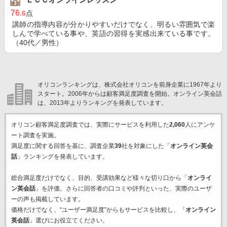
76
.6
点
講師の指導内容が分かりやすいだけでなく、明るい雰囲気で楽
しんで学べている事や、英語の習得を実感出来ている事です。
（40代／男性）
オリコンランキングは、株式会社オリコンを前身企業に1967年より
スタート。2006年からは顧客満足度調査を開始。オンライン英会話
は、2013年よりランキングを発表しています。
オリコン顧客満足度調査では、実際にサービスを利用した
2,060
人にアンケ
ート調査を実施。
満足度に関する回答を基に、調査企業
39
社を対象にした「
オンライン英会
話
」ランキングを発表しています。
総合満足度だけでなく、目的、受講効果など様々な切り口から「
オンライ
ン英会話
」を評価。さらに回答者の口コミや評判といった、実際のユーザ
ーの声も掲載しています。
価格だけでなく、“ユーザー満足度”からもサービスを比較し、「
オンライン
英会話
」選びにお役立てください。