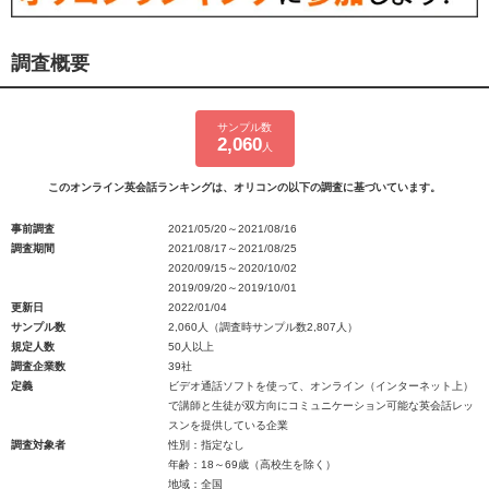
調査概要
サンプル数
2,060
人
このオンライン英会話ランキングは、オリコンの以下の調査に基づいています。
事前調査
2021/05/20～2021/08/16
調査期間
2021/08/17～2021/08/25
2020/09/15～2020/10/02
2019/09/20～2019/10/01
更新日
2022/01/04
サンプル数
2,060人（調査時サンプル数2,807人）
規定人数
50人以上
調査企業数
39社
定義
ビデオ通話ソフトを使って、オンライン（インターネット上）
で講師と生徒が双方向にコミュニケーション可能な英会話レッ
スンを提供している企業
調査対象者
性別：指定なし
年齢：18～69歳（高校生を除く）
地域：全国