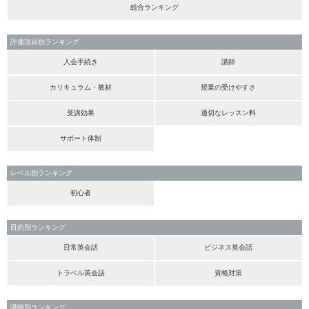
総合ランキング
評価項目別ランキング
入会手続き
講師
カリキュラム・教材
授業の受けやすさ
受講効果
適切なレッスン料
サポート体制
レベル別ランキング
初心者
目的別ランキング
日常英会話
ビジネス英会話
トラベル英会話
資格対策
講師別ランキング