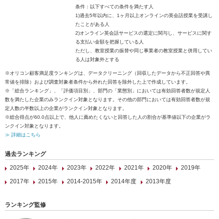
条件：以下すべての条件を満たす人
1)過去5年以内に、1ヶ月以上オンラインの英会話授業を受講し
たことがある人
2)オンライン英会話サービスの選定に関与し、サービスに関す
る支払い金額を把握している人
ただし、教室授業の振替や同じ事業者の教室授業と併用してい
る人は対象外とする
※オリコン顧客満足度ランキングは、データクリーニング（回収したデータから不正回答や異
常値を排除）および調査対象者条件から外れた回答を除外した上で作成しています。
※「総合ランキング」、「評価項目別」、部門の「業態別」においては有効回答者数が規定人
数を満たした企業のみランクイン対象となります。その他の部門においては有効回答者数が規
定人数の半数以上の企業がランクイン対象となります。
※総合得点が60.0点以上で、他人に薦めたくないと回答した人の割合が基準値以下の企業がラ
ンクイン対象となります。
≫ 詳細はこちら
過去ランキング
2025年
2024年
2023年
2022年
2021年
2020年
2019年
2017年
2015年
2014-2015年
2014年度
2013年度
ランキング監修