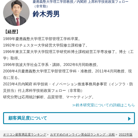
慶應義塾大学理工学部教授／内閣府 上席科学技術政策フェロー
（非常勤）
鈴木秀男
【経歴】
1989年慶應義塾大学理工学部管理工学科卒業。
1992年ロチェスター大学経営大学院修士課程修了。
1996年東京工業大学大学院理工学研究科博士課程経営工学専攻修了。博士（工
学）取得。
1996年筑波大学社会工学系・講師。2002年6月同助教授。
2008年4月慶應義塾大学理工学部管理工学科・准教授。2011年4月同教授、現
在に至る。
2023年4月内閣府 科学技術・イノベーション推進事務局参事官（インフラ・防
災担当）付上席科学技術政策フェロー（非常勤）
研究分野は応用統計解析、品質管理、マーケティング。
≫鈴木研究室についての詳細はこちら
顧客満足度について
オリコン顧客満足度ランキング
おすすめのオンライン英会話ランキング・比較
2022年版