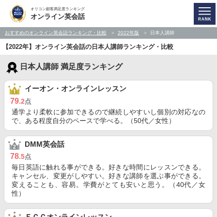
オリコン顧客満足度ランキング
オンライン英会話
おすすめのオンライン英会話ランキング・比較
2022年版
日本人講師
【2022年】オンライン英会話の日本人講師ランキング・比較
日本人講師 満足度ランキング
イーオン・オンラインレッスン
79
.2
点
通学より柔軟に参加できるので継続しやすいし個別の対応なの
で、ある程度自分のペースで学べる。（50代／女性）
DMM英会話
78
.5
点
毎日英語に触れる事ができる。好きな時間にレッスンできる。
キャンセル、変更がしやすい。好きな講師を選ぶ事ができる。
変えることも、容易。学費がとても安いと思う。（40代／女
性）
ＥＣＣオンラインレッスン