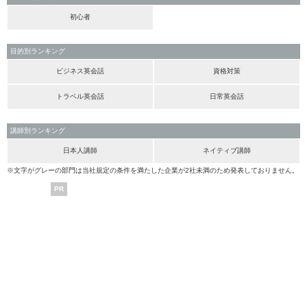
初心者
目的別ランキング
ビジネス英会話
資格対策
トラベル英会話
日常英会話
講師別ランキング
日本人講師
ネイティブ講師
※文字がグレーの部門は当社規定の条件を満たした企業が2社未満のため発表しておりません。
PR