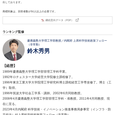
出しております。
商標対象は、回答者数が50人以上の企業です。
継続意向データ（PDF）
ランキング監修
慶應義塾大学理工学部教授／内閣府 上席科学技術政策フェロー
（非常勤）
鈴木秀男
【経歴】
1989年慶應義塾大学理工学部管理工学科卒業。
1992年ロチェスター大学経営大学院修士課程修了。
1996年東京工業大学大学院理工学研究科博士課程経営工学専攻修了。博士（工
学）取得。
1996年筑波大学社会工学系・講師。2002年6月同助教授。
2008年4月慶應義塾大学理工学部管理工学科・准教授。2011年4月同教授、現
在に至る。
2023年4月内閣府 科学技術・イノベーション推進事務局参事官（インフラ・防
災担当）付上席科学技術政策フェロー（非常勤）