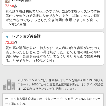
72
.50
点
英会話学校は初めてだったのですが、2回の体験レッスンで雰囲
気がつかめたので気楽に入会できた。また、1回のレッスン時間
が短めなのでちょっとした空き時間に利用できるのが良い。
（50代／男性）
レアジョブ英会話
72
.23
点
質の高い講師が多い。何人か(7～8人)気の合う講師がいたので
楽しかったしほとんど不満は無かった。とても頭の回転の早い
講師が多く英語を勉強するだけでなくいろいろな面で知識を得
ることができた。（50代／女性）
オリコンランキングは、株式会社オリコンを前身企業に1967年より
スタート。2006年からは顧客満足度調査を開始。オンライン英会話
は、2013年よりランキングを発表しています。
オリコン顧客満足度調査では、実際にサービスを利用した
1,629
人にアンケ
ート調査を実施。