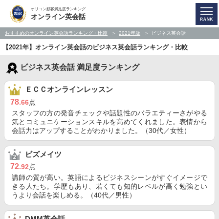
オリコン顧客満足度ランキング
オンライン英会話
おすすめのオンライン英会話ランキング・比較
2021年版
ビジネス英会話
【2021年】オンライン英会話のビジネス英会話ランキング・比較
ビジネス英会話 満足度ランキング
ＥＣＣオンラインレッスン
78
.66
点
スタッフの方の発音チェックや話題性のバラエティーさがやる
気とコミュニケーションスキルを高めてくれました。表情から
会話力はアップすることがわかりました。（30代／女性）
ビズメイツ
72
.92
点
講師の質が高い。英語によるビジネスシーンがすぐイメージで
きる人たち。学歴もあり、若くても知的レベルが高く勉強とい
うより会話を楽しめる。（40代／男性）
DMM英会話