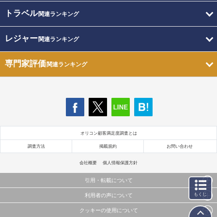
トラベル
関連ランキング
レジャー
関連ランキング
専門家評価
関連ランキング
オリコン顧客満足度調査とは
調査方法
掲載規約
お問い合わせ
会社概要
個人情報保護方針
引用・転載について
もくじ
利用者の声について
当サイトで公開されている情報（文字、写真、イラスト、画像データ等）及びこれらの配置・
編集および構造などについての著作権は株式会社oricon MEに帰属しております。
クッキーの使用について
当サイトに掲載している内容はすべてサービスの利用者が提出された見解・感想です。
これらの情報を権利者の許可なく無断転載・複製などの二次利用を行うことは固く禁じており