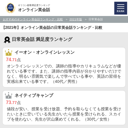
オリコン顧客満足度ランキング
オンライン英会話
おすすめのオンライン英会話ランキング・比較
2021年版
日常英会話
【2021年】オンライン英会話の日常英会話ランキング・比較
日常英会話 満足度ランキング
イーオン・オンラインレッスン
74
.71
点
オンラインレッスンでの、講師の指導やカリキュラムなどが優
れている事です。また、講師の指導内容が分かりやすいだけで
なく、明るい雰囲気で楽しんで学べている事や、英語の習得を
実感出来ている事です。（40代／男性）
ネイティブキャンプ
73
.77
点
値段が安い、授業を受け放題、予約を取らなくても授業を受け
たいときに空いている先生がいたら授業を受けられる、スカイ
プを使わない、先生が沢山褒めてくれる。（30代／女性）