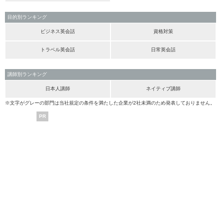
目的別ランキング
ビジネス英会話
資格対策
トラベル英会話
日常英会話
講師別ランキング
日本人講師
ネイティブ講師
※文字がグレーの部門は当社規定の条件を満たした企業が2社未満のため発表しておりません。
PR