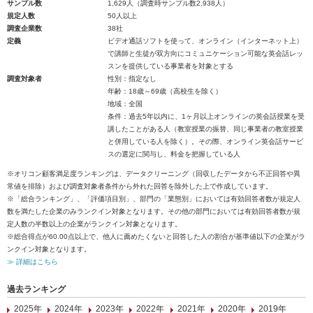
サンプル数
1,629人（調査時サンプル数2,938人）
規定人数
50人以上
調査企業数
38社
定義
ビデオ通話ソフトを使って、オンライン（インターネット上）
で講師と生徒が双方向にコミュニケーション可能な英会話レッ
スンを提供している事業者を対象とする
調査対象者
性別：指定なし
年齢：18歳～69歳（高校生を除く）
地域：全国
条件：過去5年以内に、1ヶ月以上オンラインの英会話授業を受
講したことがある人（教室授業の振替、同じ事業者の教室授業
と併用している人を除く）。その際、オンライン英会話サービ
スの選定に関与し、料金を把握している人
※オリコン顧客満足度ランキングは、データクリーニング（回収したデータから不正回答や異
常値を排除）および調査対象者条件から外れた回答を除外した上で作成しています。
※「総合ランキング」、「評価項目別」、部門の「業態別」においては有効回答者数が規定人
数を満たした企業のみランクイン対象となります。その他の部門においては有効回答者数が規
定人数の半数以上の企業がランクイン対象となります。
※総合得点が60.00点以上で、他人に薦めたくないと回答した人の割合が基準値以下の企業がラ
ンクイン対象となります。
≫ 詳細はこちら
過去ランキング
2025年
2024年
2023年
2022年
2021年
2020年
2019年