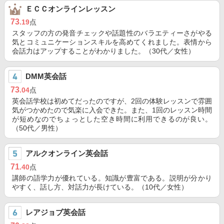
ＥＣＣオンラインレッスン
73
.19
点
スタッフの方の発音チェックや話題性のバラエティーさがやる
気とコミュニケーションスキルを高めてくれました。表情から
会話力はアップすることがわかりました。（30代／女性）
DMM英会話
73
.04
点
英会話学校は初めてだったのですが、2回の体験レッスンで雰囲
気がつかめたので気楽に入会できた。また、1回のレッスン時間
が短めなのでちょっとした空き時間に利用できるのが良い。
（50代／男性）
アルクオンライン英会話
71
.40
点
講師の語学力が優れている。知識が豊富である。説明が分かり
やすく、話し方、対話力が長けている。（10代／女性）
レアジョブ英会話