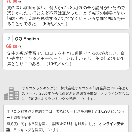
70
.88
点
質の高い講師が多い。何人か(7～8人)気の合う講師がいたので
楽しかったしほとんど不満は無かった。とても頭の回転の早い
講師が多く英語を勉強するだけでなくいろいろな面で知識を得
ることができた。（50代／女性）
QQ English
69
.86
点
先生の数が豊富で、口コミをもとに選択できるのが嬉しい。良
い先生に当たるとモチベーションも上がるし、英会話の良い要
素となりつつある。（10代／女性）
オリコンランキングは、株式会社オリコンを前身企業に1967年より
スタート。2006年からは顧客満足度調査を開始。オンライン英会話
は、2013年よりランキングを発表しています。
オリコン顧客満足度調査では、実際にサービスを利用した
1,629
人にアンケ
ート調査を実施。
満足度に関する回答を基に、調査企業
38
社を対象にした「
オンライン英会
話
」ランキングを発表しています。