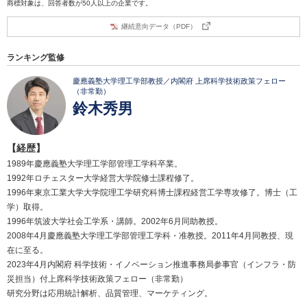
商標対象は、回答者数が50人以上の企業です。
継続意向データ（PDF）
ランキング監修
慶應義塾大学理工学部教授／内閣府 上席科学技術政策フェロー
（非常勤）
鈴木秀男
【経歴】
1989年慶應義塾大学理工学部管理工学科卒業。
1992年ロチェスター大学経営大学院修士課程修了。
1996年東京工業大学大学院理工学研究科博士課程経営工学専攻修了。博士（工
学）取得。
1996年筑波大学社会工学系・講師。2002年6月同助教授。
2008年4月慶應義塾大学理工学部管理工学科・准教授。2011年4月同教授、現
在に至る。
2023年4月内閣府 科学技術・イノベーション推進事務局参事官（インフラ・防
災担当）付上席科学技術政策フェロー（非常勤）
研究分野は応用統計解析、品質管理、マーケティング。