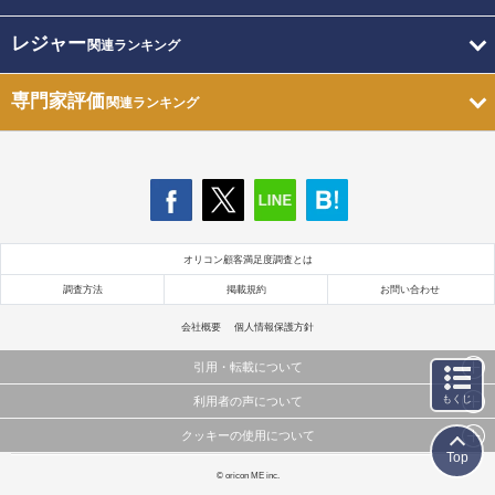
レジャー
関連ランキング
専門家評価
関連ランキング
オリコン顧客満足度調査とは
調査方法
掲載規約
お問い合わせ
会社概要
個人情報保護方針
引用・転載について
もくじ
利用者の声について
当サイトで公開されている情報（文字、写真、イラスト、画像データ等）及びこれらの配置・
編集および構造などについての著作権は株式会社oricon MEに帰属しております。
クッキーの使用について
当サイトに掲載している内容はすべてサービスの利用者が提出された見解・感想です。
これらの情報を権利者の許可なく無断転載・複製などの二次利用を行うことは固く禁じており
Top
弊社が内容について正確性を含め一切保証するものではありません。
ます。
このサイトでは Cookie を使用して、ユーザーに合わせたコンテンツや広告の表示、ソーシャル
© oricon ME inc.
弊社の見解・ 意見ではないことをご理解いただいた上でご覧ください。
メディア機能の提供、広告の表示回数やクリック数の測定を行っています。