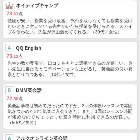
ネイティブキャンプ
73
.61
点
値段が安い、授業を受け放題、予約を取らなくても授業を受け
たいときに空いている先生がいたら授業を受けられる、スカイ
プを使わない、先生が沢山褒めてくれる。（30代／女性）
QQ English
73
.12
点
先生の数が豊富で、口コミをもとに選択できるのが嬉しい。良
い先生に当たるとモチベーションも上がるし、英会話の良い要
素となりつつある。（10代／女性）
DMM英会話
72
.86
点
英会話学校は初めてだったのですが、2回の体験レッスンで雰囲
気がつかめたので気楽に入会できた。また、1回のレッスン時間
が短めなのでちょっとした空き時間に利用できるのが良い。
（50代／男性）
アルクオンライン英会話