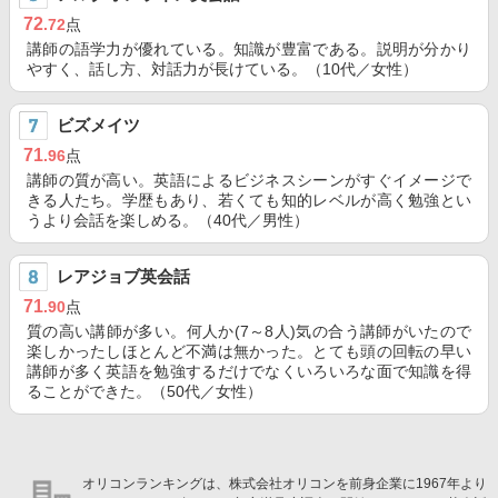
72
.72
点
講師の語学力が優れている。知識が豊富である。説明が分かり
やすく、話し方、対話力が長けている。（10代／女性）
ビズメイツ
71
.96
点
講師の質が高い。英語によるビジネスシーンがすぐイメージで
きる人たち。学歴もあり、若くても知的レベルが高く勉強とい
うより会話を楽しめる。（40代／男性）
レアジョブ英会話
71
.90
点
質の高い講師が多い。何人か(7～8人)気の合う講師がいたので
楽しかったしほとんど不満は無かった。とても頭の回転の早い
講師が多く英語を勉強するだけでなくいろいろな面で知識を得
ることができた。（50代／女性）
オリコンランキングは、株式会社オリコンを前身企業に1967年より