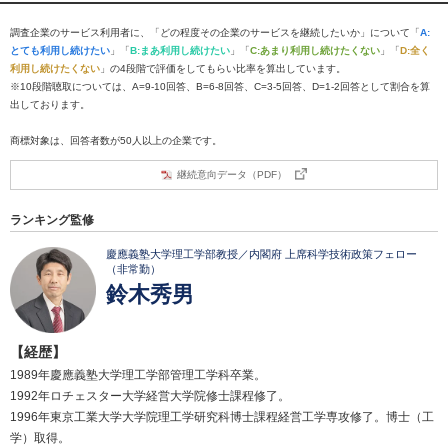
調査企業のサービス利用者に、「どの程度その企業のサービスを継続したいか」について「
A:
とても利用し続けたい
」「
B:まあ利用し続けたい
」「
C:あまり利用し続けたくない
」「
D:全く
利用し続けたくない
」の4段階で評価をしてもらい比率を算出しています。
※10段階聴取については、A=9-10回答、B=6-8回答、C=3-5回答、D=1-2回答として割合を算
出しております。
商標対象は、回答者数が50人以上の企業です。
継続意向データ（PDF）
ランキング監修
慶應義塾大学理工学部教授／内閣府 上席科学技術政策フェロー
（非常勤）
鈴木秀男
【経歴】
1989年慶應義塾大学理工学部管理工学科卒業。
1992年ロチェスター大学経営大学院修士課程修了。
1996年東京工業大学大学院理工学研究科博士課程経営工学専攻修了。博士（工
学）取得。