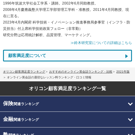
1996年筑波大学社会工学系・講師。2002年6月同助教授。
2008年4月慶應義塾大学理工学部管理工学科・准教授。2011年4月同教授、現
在に至る。
2023年4月内閣府 科学技術・イノベーション推進事務局参事官（インフラ・防
災担当）付上席科学技術政策フェロー（非常勤）
研究分野は応用統計解析、品質管理、マーケティング。
≫鈴木研究室についての詳細はこちら
顧客満足度について
オリコン顧客満足度ランキング
おすすめのオンライン英会話ランキング・比較
2021年版
オンライン英会話の適切なレッスン料ランキング・口コミ情報
オリコン顧客満足度
ランキング一覧
保険
関連ランキング
金融
関連ランキング
塾