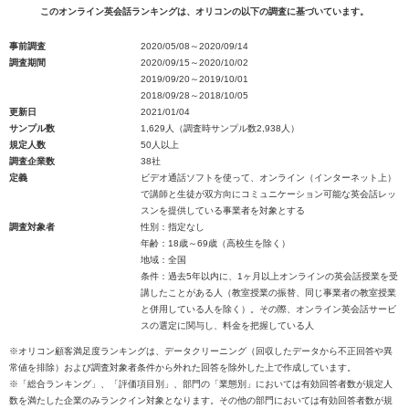
このオンライン英会話ランキングは、オリコンの以下の調査に基づいています。
事前調査
2020/05/08～2020/09/14
調査期間
2020/09/15～2020/10/02
2019/09/20～2019/10/01
2018/09/28～2018/10/05
更新日
2021/01/04
サンプル数
1,629人（調査時サンプル数2,938人）
規定人数
50人以上
調査企業数
38社
定義
ビデオ通話ソフトを使って、オンライン（インターネット上）
で講師と生徒が双方向にコミュニケーション可能な英会話レッ
スンを提供している事業者を対象とする
調査対象者
性別：指定なし
年齢：18歳～69歳（高校生を除く）
地域：全国
条件：過去5年以内に、1ヶ月以上オンラインの英会話授業を受
講したことがある人（教室授業の振替、同じ事業者の教室授業
と併用している人を除く）。その際、オンライン英会話サービ
スの選定に関与し、料金を把握している人
※オリコン顧客満足度ランキングは、データクリーニング（回収したデータから不正回答や異
常値を排除）および調査対象者条件から外れた回答を除外した上で作成しています。
※「総合ランキング」、「評価項目別」、部門の「業態別」においては有効回答者数が規定人
数を満たした企業のみランクイン対象となります。その他の部門においては有効回答者数が規