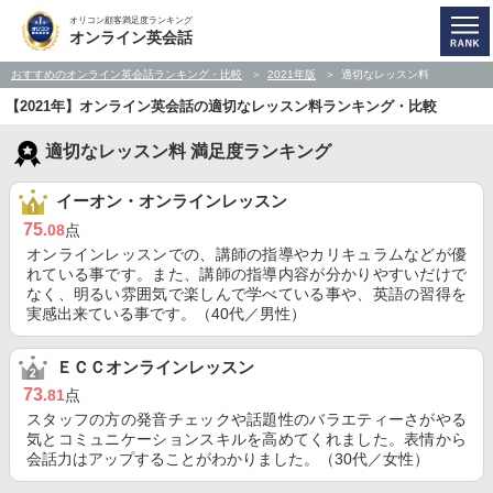
オリコン顧客満足度ランキング
オンライン英会話
おすすめのオンライン英会話ランキング・比較
2021年版
適切なレッスン料
【2021年】オンライン英会話の適切なレッスン料ランキング・比較
適切なレッスン料 満足度ランキング
イーオン・オンラインレッスン
75
.08
点
オンラインレッスンでの、講師の指導やカリキュラムなどが優
れている事です。また、講師の指導内容が分かりやすいだけで
なく、明るい雰囲気で楽しんで学べている事や、英語の習得を
実感出来ている事です。（40代／男性）
ＥＣＣオンラインレッスン
73
.81
点
スタッフの方の発音チェックや話題性のバラエティーさがやる
気とコミュニケーションスキルを高めてくれました。表情から
会話力はアップすることがわかりました。（30代／女性）