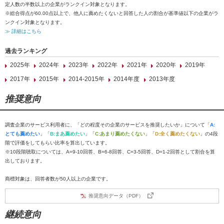
定人数の半数以上の企業がランクイン対象となります。
※総合得点が60.00点以上で、他人に薦めたくないと回答した人の割合が基準値以下の企業がラ
ンクイン対象となります。
≫ 詳細はこちら
過去ランキング
2025年
2024年
2023年
2022年
2021年
2020年
2019年
2017年
2015年
2014-2015年
2014年度
2013年度
推奨意向
調査企業のサービス利用者に、「どの程度その企業のサービスを推奨したいか」について「
A:
とても薦めたい
」「
B:まあ薦めたい
」「
C:あまり薦めたくない
」「
D:全く薦めたくない
」の4段
階で評価をしてもらい比率を算出しています。
※10段階聴取については、A=9-10回答、B=6-8回答、C=3-5回答、D=1-2回答として割合を算
出しております。
商標対象は、回答者数が50人以上の企業です。
推奨意向データ（PDF）
継続意向