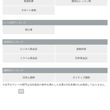
受講効果
適切なレッスン料
サポート体制
レベル別ランキング
初心者
目的別ランキング
ビジネス英会話
資格対策
トラベル英会話
日常英会話
講師別ランキング
日本人講師
ネイティブ講師
※文字がグレーの部門は当社規定の条件を満たした企業が2社未満のため発表しておりません。
PR