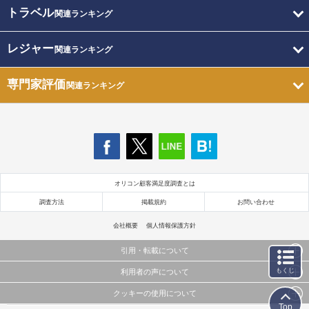
トラベル
関連ランキング
レジャー
関連ランキング
専門家評価
関連ランキング
オリコン顧客満足度調査とは
調査方法
掲載規約
お問い合わせ
会社概要
個人情報保護方針
引用・転載について
もくじ
利用者の声について
当サイトで公開されている情報（文字、写真、イラスト、画像データ等）及びこれらの配置・
編集および構造などについての著作権は株式会社oricon MEに帰属しております。
クッキーの使用について
当サイトに掲載している内容はすべてサービスの利用者が提出された見解・感想です。
これらの情報を権利者の許可なく無断転載・複製などの二次利用を行うことは固く禁じており
Top
弊社が内容について正確性を含め一切保証するものではありません。