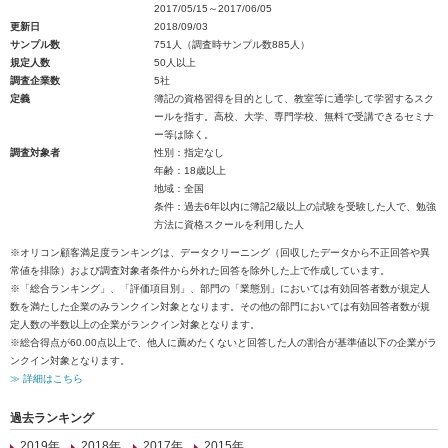
2017/05/15～2017/06/05
更新日
2018/09/03
サンプル数
751人（調査時サンプル数885人）
規定人数
50人以上
調査企業数
5社
定義
簿記の資格習得を目的として、教室等に通学して学習するスク
ールを指す。高校、大学、専門学校、無料で受講できるセミナ
ー等は除く。
調査対象者
性別：指定なし
年齢：18歳以上
地域：全国
条件：過去6年以内に簿記2級以上の試験を受験した人で、勉強
方法に資格スクールを利用した人
※オリコン顧客満足度ランキングは、データクリーニング（回収したデータから不正回答や異
常値を排除）および調査対象者条件から外れた回答を除外した上で作成しています。
※「総合ランキング」、「評価項目別」、部門の「業態別」においては有効回答者数が規定人
数を満たした企業のみランクイン対象となります。その他の部門においては有効回答者数が規
定人数の半数以上の企業がランクイン対象となります。
※総合得点が60.00点以上で、他人に薦めたくないと回答した人の割合が基準値以下の企業がラ
ンクイン対象となります。
≫ 詳細はこちら
過去ランキング
2019年
2018年
2017年
2015年