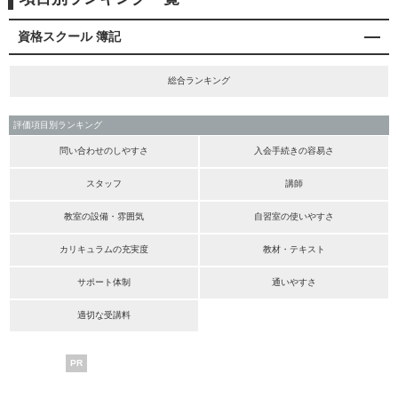
資格スクール 簿記
総合ランキング
評価項目別ランキング
問い合わせのしやすさ
入会手続きの容易さ
スタッフ
講師
教室の設備・雰囲気
自習室の使いやすさ
カリキュラムの充実度
教材・テキスト
サポート体制
通いやすさ
適切な受講料
PR