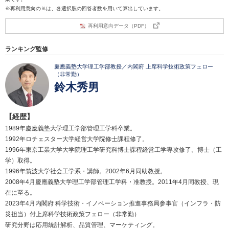
※再利用意向の％は、各選択肢の回答者数を用いて算出しています。
再利用意向データ（PDF）
ランキング監修
慶應義塾大学理工学部教授／内閣府 上席科学技術政策フェロー
（非常勤）
鈴木秀男
【経歴】
1989年慶應義塾大学理工学部管理工学科卒業。
1992年ロチェスター大学経営大学院修士課程修了。
1996年東京工業大学大学院理工学研究科博士課程経営工学専攻修了。博士（工
学）取得。
1996年筑波大学社会工学系・講師。2002年6月同助教授。
2008年4月慶應義塾大学理工学部管理工学科・准教授。2011年4月同教授、現
在に至る。
2023年4月内閣府 科学技術・イノベーション推進事務局参事官（インフラ・防
災担当）付上席科学技術政策フェロー（非常勤）
研究分野は応用統計解析、品質管理、マーケティング。