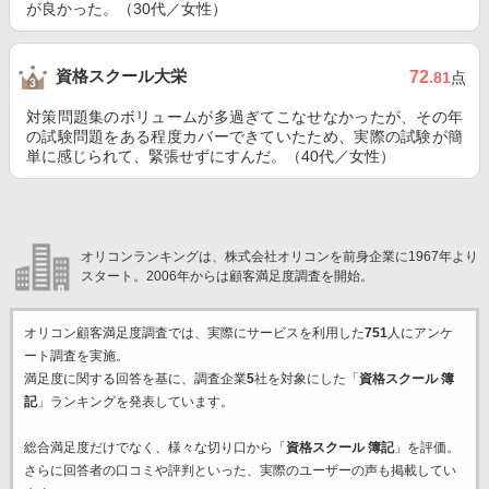
が良かった。（30代／女性）
資格スクール大栄
72
.81
点
対策問題集のボリュームが多過ぎてこなせなかったが、その年
の試験問題をある程度カバーできていたため、実際の試験が簡
単に感じられて、緊張せずにすんだ。（40代／女性）
オリコンランキングは、株式会社オリコンを前身企業に1967年より
スタート。2006年からは顧客満足度調査を開始。
オリコン顧客満足度調査では、実際にサービスを利用した
751
人にアンケ
ート調査を実施。
満足度に関する回答を基に、調査企業
5
社を対象にした「
資格スクール 簿
記
」ランキングを発表しています。
総合満足度だけでなく、様々な切り口から「
資格スクール 簿記
」を評価。
さらに回答者の口コミや評判といった、実際のユーザーの声も掲載してい