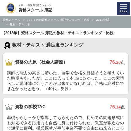
オリコン顧客満足度ランキング
資格スクール 簿記
資格スクール
おすすめの資格スクール 簿記ランキング・比較
2018年版
教材・テキスト
【2018年】資格スクール 簿記の教材・テキストランキング・比較
教材・テキスト 満足度ランキング
資格の大原（社会人講座）
76
.20
点
講師の能力の高さに驚いた。自学で合格を目指そうと考えてい
た時期もあったが、ここに入って本当に良かった。ここの素晴
らしい講師陣に会うことが出来ていなければ、合格は絶対にで
きなかったと思う。（40代／男性）
資格の学校TAC
76
.14
点
基礎からしっかり指導してもらえたので、初めての問題形式に
も対応できる応用力も自然に身に付けられた。教室が駅近なの
で通学に便利。授業振替が事前申込不要で自由に出来るところ