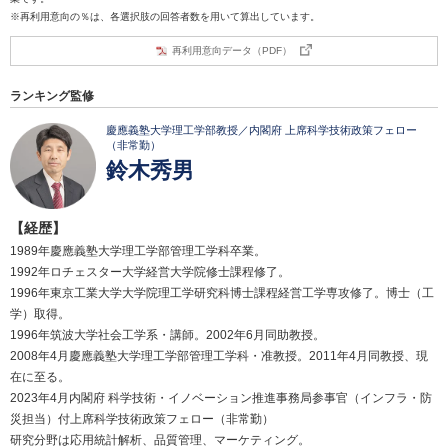
※再利用意向の％は、各選択肢の回答者数を用いて算出しています。
再利用意向データ（PDF）
ランキング監修
慶應義塾大学理工学部教授／内閣府 上席科学技術政策フェロー
（非常勤）
鈴木秀男
【経歴】
1989年慶應義塾大学理工学部管理工学科卒業。
1992年ロチェスター大学経営大学院修士課程修了。
1996年東京工業大学大学院理工学研究科博士課程経営工学専攻修了。博士（工
学）取得。
1996年筑波大学社会工学系・講師。2002年6月同助教授。
2008年4月慶應義塾大学理工学部管理工学科・准教授。2011年4月同教授、現
在に至る。
2023年4月内閣府 科学技術・イノベーション推進事務局参事官（インフラ・防
災担当）付上席科学技術政策フェロー（非常勤）
研究分野は応用統計解析、品質管理、マーケティング。