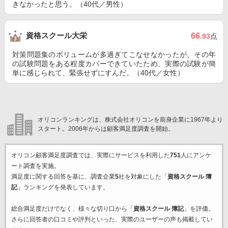
きなかったと思う。（40代／男性）
資格スクール大栄
66
.93
点
対策問題集のボリュームが多過ぎてこなせなかったが、その年
の試験問題をある程度カバーできていたため、実際の試験が簡
単に感じられて、緊張せずにすんだ。（40代／女性）
オリコンランキングは、株式会社オリコンを前身企業に1967年より
スタート。2006年からは顧客満足度調査を開始。
オリコン顧客満足度調査では、実際にサービスを利用した
751
人にアンケ
ート調査を実施。
満足度に関する回答を基に、調査企業
5
社を対象にした「
資格スクール 簿
記
」ランキングを発表しています。
総合満足度だけでなく、様々な切り口から「
資格スクール 簿記
」を評価。
さらに回答者の口コミや評判といった、実際のユーザーの声も掲載してい