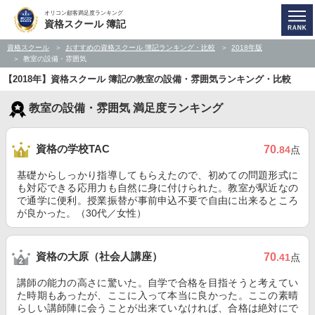
オリコン顧客満足度ランキング
資格スクール 簿記
資格スクール
おすすめの資格スクール 簿記ランキング・比較
2018年版
教室の設備・雰囲気
【2018年】資格スクール 簿記の教室の設備・雰囲気ランキング・比較
教室の設備・雰囲気 満足度ランキング
資格の学校TAC
70
.84
点
基礎からしっかり指導してもらえたので、初めての問題形式に
も対応できる応用力も自然に身に付けられた。教室が駅近なの
で通学に便利。授業振替が事前申込不要で自由に出来るところ
が良かった。（30代／女性）
資格の大原（社会人講座）
70
.41
点
講師の能力の高さに驚いた。自学で合格を目指そうと考えてい
た時期もあったが、ここに入って本当に良かった。ここの素晴
らしい講師陣に会うことが出来ていなければ、合格は絶対にで