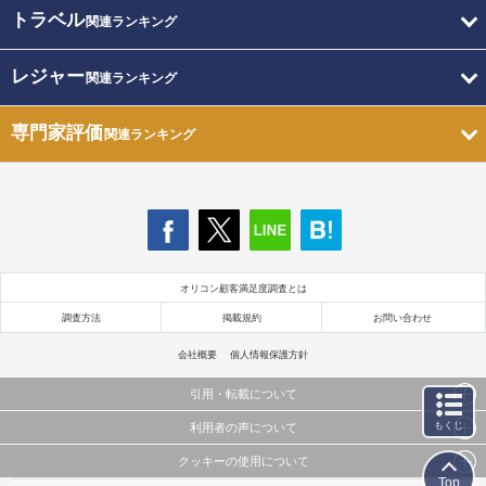
トラベル
関連ランキング
レジャー
関連ランキング
専門家評価
関連ランキング
オリコン顧客満足度調査とは
調査方法
掲載規約
お問い合わせ
会社概要
個人情報保護方針
引用・転載について
もくじ
利用者の声について
当サイトで公開されている情報（文字、写真、イラスト、画像データ等）及びこれらの配置・
編集および構造などについての著作権は株式会社oricon MEに帰属しております。
クッキーの使用について
当サイトに掲載している内容はすべてサービスの利用者が提出された見解・感想です。
これらの情報を権利者の許可なく無断転載・複製などの二次利用を行うことは固く禁じており
Top
弊社が内容について正確性を含め一切保証するものではありません。