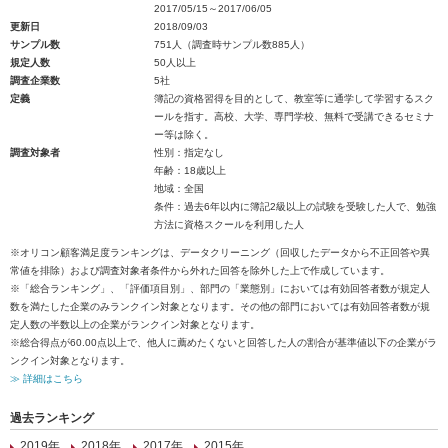
2017/05/15～2017/06/05
更新日
2018/09/03
サンプル数
751人（調査時サンプル数885人）
規定人数
50人以上
調査企業数
5社
定義
簿記の資格習得を目的として、教室等に通学して学習するスク
ールを指す。高校、大学、専門学校、無料で受講できるセミナ
ー等は除く。
調査対象者
性別：指定なし
年齢：18歳以上
地域：全国
条件：過去6年以内に簿記2級以上の試験を受験した人で、勉強
方法に資格スクールを利用した人
※オリコン顧客満足度ランキングは、データクリーニング（回収したデータから不正回答や異
常値を排除）および調査対象者条件から外れた回答を除外した上で作成しています。
※「総合ランキング」、「評価項目別」、部門の「業態別」においては有効回答者数が規定人
数を満たした企業のみランクイン対象となります。その他の部門においては有効回答者数が規
定人数の半数以上の企業がランクイン対象となります。
※総合得点が60.00点以上で、他人に薦めたくないと回答した人の割合が基準値以下の企業がラ
ンクイン対象となります。
≫ 詳細はこちら
過去ランキング
2019年
2018年
2017年
2015年