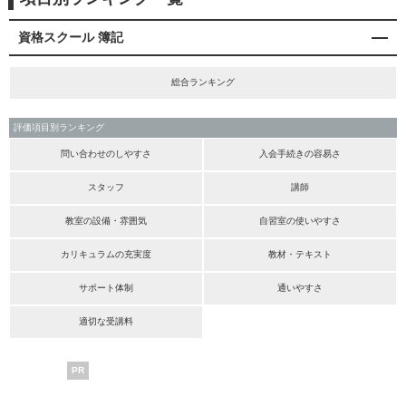
資格スクール 簿記
総合ランキング
評価項目別ランキング
問い合わせのしやすさ
入会手続きの容易さ
スタッフ
講師
教室の設備・雰囲気
自習室の使いやすさ
カリキュラムの充実度
教材・テキスト
サポート体制
通いやすさ
適切な受講料
PR