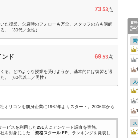
73
.53
点
資格
用いた授業、欠席時のフォローも万全、スタッフの方も講師
評
る。（30代／女性）
問
69
インド
.53
点
てくる。どのような授業を受けようが、基本的には復習と過
た。（60代以上／男性）
入
オリコンを前身企業に1967年よりスタート。2006年から
ス
サービスを利用した
291
人にアンケート調査を実施。
5
社を対象にした「
資格スクール FP
」ランキングを発表し