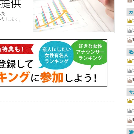
カ
教
サ
通