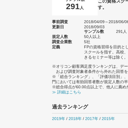
この資格スク
291
す。
人
事前調査
2018/04/09～2018/06/0
更新日
2018/09/03
サンプル数
291
規定人数
50人以上
調査企業数
5社
定義
FPの資格習得を目的と
スクールを指す。高校、
きるセミナー等は除く。
※オリコン顧客満足度ランキングは、デー
および調査対象者条件から外れた回答を
※「総合ランキング」、「評価項目別」、
門においては有効回答者数が規定人数の半
※総合得点が60.00点以上で、他人に
≫ 詳細はこちら
過去ランキング
2019年
/
2018年
/
2017年
/
2015年