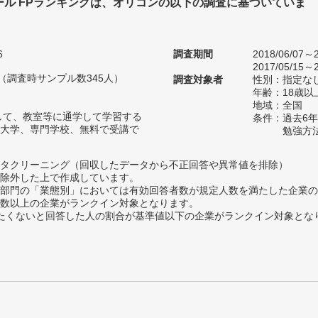
ール FPランキングは、オリコンの以下の調査に基づいていま
6
調査期間
2018/06/07～2
2017/05/15～2
人（調査時サンプル数345人）
調査対象者
性別：指定な
年齢：18歳以
地域：全国
して、教室等に通学して学習する
条件：過去6
大学、専門学校、無料で受講で
勉強方
タクリーニング（回収したデータから不正回答や異常値を排除）
除外した上で作成しています。
部門の「業態別」においては有効回答者数が規定人数を満たした企業の
数以上の企業がランクイン対象となります。
薦めたくないと回答した人の割合が基準値以下の企業がランクイン対象とな