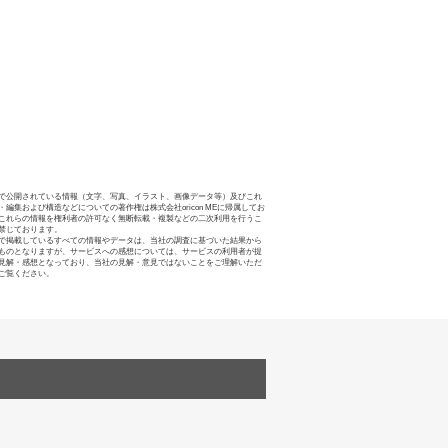
で公開されている情報（文字、写真、イラスト、画像データ等）及びこれ
・編集および構造などについての著作権は株式会社oricon MEに帰属してお
これらの情報を権利者の許可なく無断転載・複製などの二次利用を行うこ
禁じております。
で掲載しているすべての情報やデータは、当社の調査に基づいた結果から
ものとなりますが、サービスへの感想については、サービスの利用者が提
見解・感想となっており、当社の見解・意見ではないことをご理解いただ
ご覧ください。