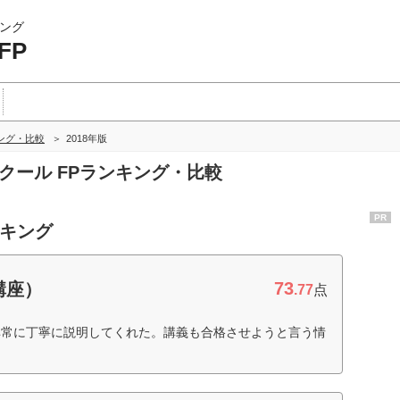
ング
FP
ング・比較
2018年版
スクール FPランキング・比較
PR
ンキング
73
講座）
.77
点
非常に丁寧に説明してくれた。講義も合格させようと言う情
）