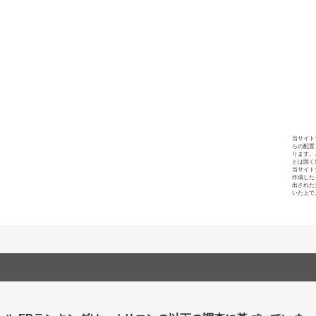
当サイト
らの配置
ります。
とは固く
当サイト
作成した
出された
いた上で