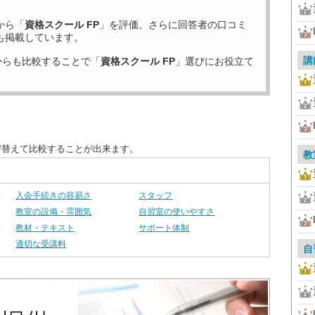
から「
資格スクール FP
」を評価。さらに回答者の口コミ
も掲載しています。
講
からも比較することで「
資格スクール FP
」選びにお役立て
び替えて比較することが出来ます。
教
入会手続きの容易さ
スタッフ
教室の設備・雰囲気
自習室の使いやすさ
教材・テキスト
サポート体制
適切な受講料
自