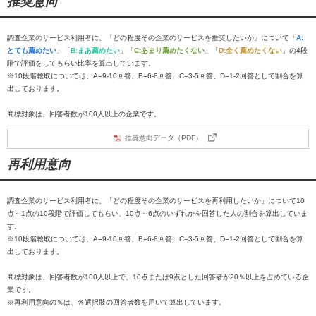
推奨意向
調査企業のサービス利用者に、「どの程度その企業のサービスを推奨したいか」について「
A:
とても薦めたい
」「
B:まあ薦めたい
」「
C:あまり薦めたくない
」「
D:全く薦めたくない
」の4段
階で評価をしてもらい比率を算出しています。
※10段階聴取については、A=9-10回答、B=6-8回答、C=3-5回答、D=1-2回答として割合を算
出しております。
商標対象は、回答者数が100人以上の企業です。
推奨意向データ（PDF）
再利用意向
調査企業のサービス利用者に、「どの程度その企業のサービスを再利用したいか」について10
点～1点の10段階で評価してもらい、10点～6点のいずれかを回答した人の割合を算出していま
す。
※10段階聴取については、A=9-10回答、B=6-8回答、C=3-5回答、D=1-2回答として割合を算
出しております。
商標対象は、回答者数が100人以上で、10点または9点とした回答者が20％以上を占めている企
業です。
※再利用意向の％は、各選択肢の回答者数を用いて算出しています。