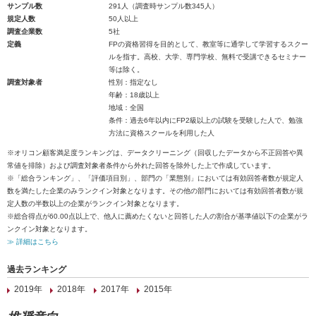
サンプル数
291人（調査時サンプル数345人）
規定人数
50人以上
調査企業数
5社
定義
FPの資格習得を目的として、教室等に通学して学習するスクー
ルを指す。高校、大学、専門学校、無料で受講できるセミナー
等は除く。
調査対象者
性別：指定なし
年齢：18歳以上
地域：全国
条件：過去6年以内にFP2級以上の試験を受験した人で、勉強
方法に資格スクールを利用した人
※オリコン顧客満足度ランキングは、データクリーニング（回収したデータから不正回答や異
常値を排除）および調査対象者条件から外れた回答を除外した上で作成しています。
※「総合ランキング」、「評価項目別」、部門の「業態別」においては有効回答者数が規定人
数を満たした企業のみランクイン対象となります。その他の部門においては有効回答者数が規
定人数の半数以上の企業がランクイン対象となります。
※総合得点が60.00点以上で、他人に薦めたくないと回答した人の割合が基準値以下の企業がラ
ンクイン対象となります。
≫ 詳細はこちら
過去ランキング
2019年
2018年
2017年
2015年