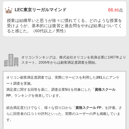
LEC東京リーガルマインド
66
.95
点
授業は結構早いと思うが徐々に慣れてくる。どのような授業を
受けようが、基本的には復習と過去問をやれば結果はついてく
ると感じた。（60代以上／男性）
オリコンランキングは、株式会社オリコンを前身企業に1967年より
スタート。2006年からは顧客満足度調査を開始。
オリコン顧客満足度調査では、実際にサービスを利用した
291
人にアンケ
ート調査を実施。
満足度に関する回答を基に、調査企業
5
社を対象にした「
資格スクール
FP
」ランキングを発表しています。
総合満足度だけでなく、様々な切り口から「
資格スクール FP
」を評価。さ
らに回答者の口コミや評判といった、実際のユーザーの声も掲載していま
す。