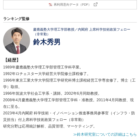
再利用意向データ（PDF）
ランキング監修
慶應義塾大学理工学部教授／内閣府 上席科学技術政策フェロー
（非常勤）
鈴木秀男
【経歴】
1989年慶應義塾大学理工学部管理工学科卒業。
1992年ロチェスター大学経営大学院修士課程修了。
1996年東京工業大学大学院理工学研究科博士課程経営工学専攻修了。博士（工
学）取得。
1996年筑波大学社会工学系・講師。2002年6月同助教授。
2008年4月慶應義塾大学理工学部管理工学科・准教授。2011年4月同教授、現
在に至る。
2023年4月内閣府 科学技術・イノベーション推進事務局参事官（インフラ・防
災担当）付上席科学技術政策フェロー（非常勤）
研究分野は応用統計解析、品質管理、マーケティング。
≫鈴木研究室についての詳細はこちら