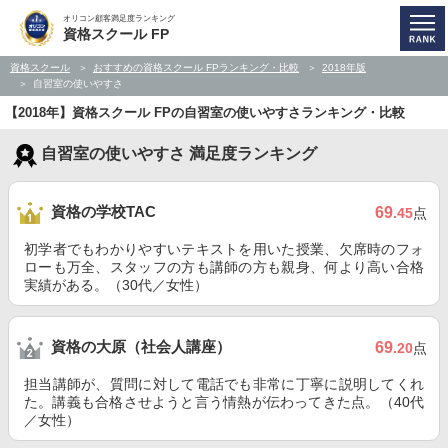
オリコン顧客満足度ランキング
資格スクール FP
資格スクール
おすすめの資格スクール FPランキング・比較
2018年版
自習室の使いやすさ
【2018年】資格スクール FPの自習室の使いやすさランキング・比較
自習室の使いやすさ 満足度ランキング
資格の学校TAC
69
.45
点
初学者でもわかりやすいテキストを用いた授業、欠席時のフォ
ローも万全、スタッフの方も講師の方も親身、何より高い合格
実績がある。（30代／女性）
資格の大原（社会人講座）
69
.20
点
担当講師が、質問に対して電話でも非常に丁寧に説明してくれ
た。講義も合格させようと言う情熱が伝わってきた点。（40代
／女性）