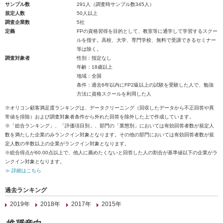
サンプル数
291人（調査時サンプル数345人）
規定人数
50人以上
調査企業数
5社
定義
FPの資格習得を目的として、教室等に通学して学習するスクー
ルを指す。高校、大学、専門学校、無料で受講できるセミナー
等は除く。
調査対象者
性別：指定なし
年齢：18歳以上
地域：全国
条件：過去6年以内にFP2級以上の試験を受験した人で、勉強
方法に資格スクールを利用した人
※オリコン顧客満足度ランキングは、データクリーニング（回収したデータから不正回答や異
常値を排除）および調査対象者条件から外れた回答を除外した上で作成しています。
※「総合ランキング」、「評価項目別」、部門の「業態別」においては有効回答者数が規定人
数を満たした企業のみランクイン対象となります。その他の部門においては有効回答者数が規
定人数の半数以上の企業がランクイン対象となります。
※総合得点が60.00点以上で、他人に薦めたくないと回答した人の割合が基準値以下の企業がラ
ンクイン対象となります。
≫ 詳細はこちら
過去ランキング
2019年
2018年
2017年
2015年