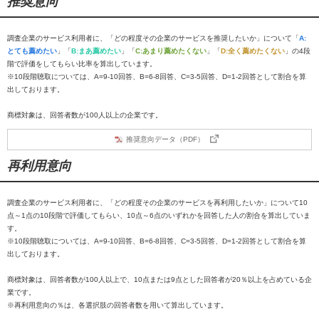
推奨意向
調査企業のサービス利用者に、「どの程度その企業のサービスを推奨したいか」について「
A:
とても薦めたい
」「
B:まあ薦めたい
」「
C:あまり薦めたくない
」「
D:全く薦めたくない
」の4段
階で評価をしてもらい比率を算出しています。
※10段階聴取については、A=9-10回答、B=6-8回答、C=3-5回答、D=1-2回答として割合を算
出しております。
商標対象は、回答者数が100人以上の企業です。
推奨意向データ（PDF）
再利用意向
調査企業のサービス利用者に、「どの程度その企業のサービスを再利用したいか」について10
点～1点の10段階で評価してもらい、10点～6点のいずれかを回答した人の割合を算出していま
す。
※10段階聴取については、A=9-10回答、B=6-8回答、C=3-5回答、D=1-2回答として割合を算
出しております。
商標対象は、回答者数が100人以上で、10点または9点とした回答者が20％以上を占めている企
業です。
※再利用意向の％は、各選択肢の回答者数を用いて算出しています。