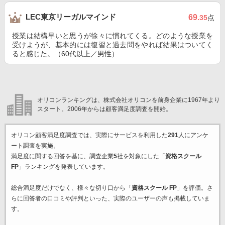
LEC東京リーガルマインド
69
.35
点
授業は結構早いと思うが徐々に慣れてくる。どのような授業を
受けようが、基本的には復習と過去問をやれば結果はついてく
ると感じた。（60代以上／男性）
オリコンランキングは、株式会社オリコンを前身企業に1967年より
スタート。2006年からは顧客満足度調査を開始。
オリコン顧客満足度調査では、実際にサービスを利用した
291
人にアンケ
ート調査を実施。
満足度に関する回答を基に、調査企業
5
社を対象にした「
資格スクール
FP
」ランキングを発表しています。
総合満足度だけでなく、様々な切り口から「
資格スクール FP
」を評価。さ
らに回答者の口コミや評判といった、実際のユーザーの声も掲載していま
す。