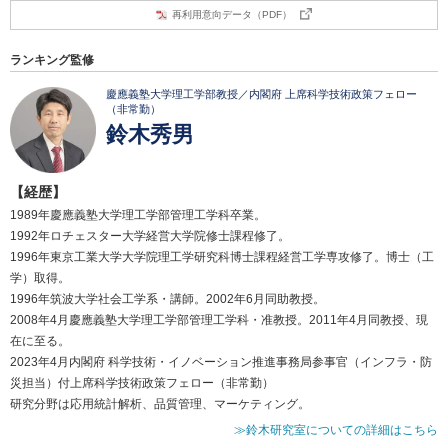
再利用意向データ（PDF）
ランキング監修
慶應義塾大学理工学部教授／内閣府 上席科学技術政策フェロー
（非常勤）
鈴木秀男
【経歴】
1989年慶應義塾大学理工学部管理工学科卒業。
1992年ロチェスター大学経営大学院修士課程修了。
1996年東京工業大学大学院理工学研究科博士課程経営工学専攻修了。博士（工
学）取得。
1996年筑波大学社会工学系・講師。2002年6月同助教授。
2008年4月慶應義塾大学理工学部管理工学科・准教授。2011年4月同教授、現
在に至る。
2023年4月内閣府 科学技術・イノベーション推進事務局参事官（インフラ・防
災担当）付上席科学技術政策フェロー（非常勤）
研究分野は応用統計解析、品質管理、マーケティング。
≫鈴木研究室についての詳細はこちら