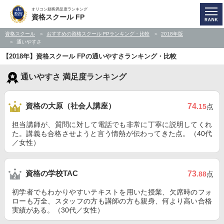
オリコン顧客満足度ランキング
資格スクール FP
資格スクール
おすすめの資格スクール FPランキング・比較
2018年版
通いやすさ
【2018年】資格スクール FPの通いやすさランキング・比較
通いやすさ 満足度ランキング
資格の大原（社会人講座）
74
.15
点
担当講師が、質問に対して電話でも非常に丁寧に説明してくれ
た。講義も合格させようと言う情熱が伝わってきた点。（40代
／女性）
資格の学校TAC
73
.88
点
初学者でもわかりやすいテキストを用いた授業、欠席時のフォ
ローも万全、スタッフの方も講師の方も親身、何より高い合格
実績がある。（30代／女性）