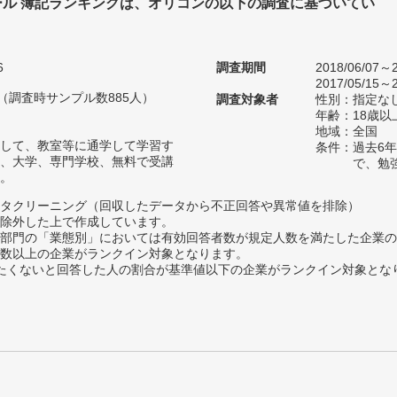
ール 簿記ランキングは、オリコンの以下の調査に基づいてい
6
調査期間
2018/06/07～2
2017/05/15～2
人（調査時サンプル数885人）
調査対象者
性別：指定な
年齢：18歳以
地域：全国
して、教室等に通学して学習す
条件：過去6
、大学、専門学校、無料で受講
で、勉
。
タクリーニング（回収したデータから不正回答や異常値を排除）
除外した上で作成しています。
部門の「業態別」においては有効回答者数が規定人数を満たした企業の
数以上の企業がランクイン対象となります。
薦めたくないと回答した人の割合が基準値以下の企業がランクイン対象とな