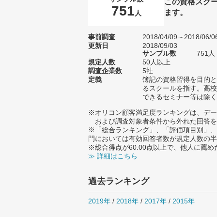
この資格スク
751
ます。
人
事前調査
2018/04/09～2018/06/0
更新日
2018/09/03
サンプル数
751
規定人数
50人以上
調査企業数
5社
定義
簿記の資格習得を目的と
るスクールを指す。高校
できるセミナー等は除く
※オリコン顧客満足度ランキングは、デー
および調査対象者条件から外れた回答を
※「総合ランキング」、「評価項目別」、
門においては有効回答者数が規定人数の半
※総合得点が60.00点以上で、他人に
≫ 詳細はこちら
過去ランキング
2019年
/
2018年
/
2017年
/
2015年