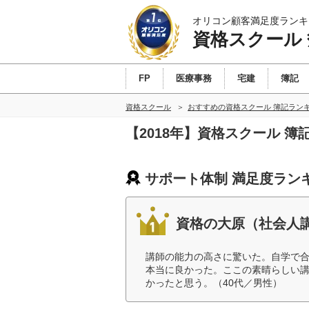
オリコン顧客満足度ランキ
資格スクール
FP
医療事務
宅建
簿記
資格スクール
おすすめの資格スクール 簿記ラン
【2018年】資格スクール 
サポート体制 満足度ラン
資格の大原（社会人
講師の能力の高さに驚いた。自学で
本当に良かった。ここの素晴らしい
かったと思う。（40代／男性）