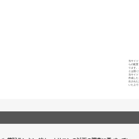
当サイト
らの配置
ります。
とは固く
当サイト
作成した
出された
いた上で