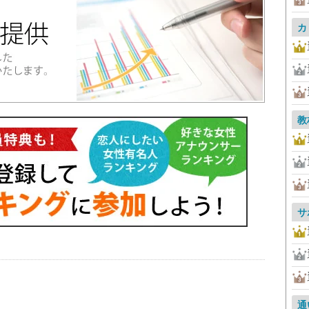
カ
教
サ
通