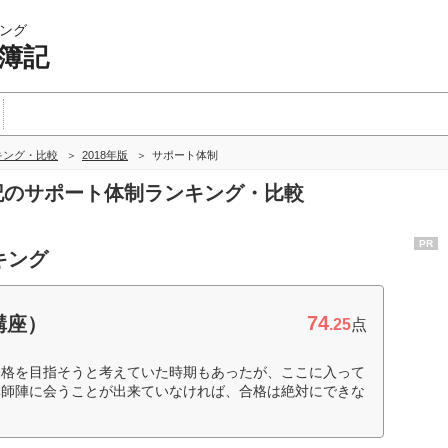
ング
 簿記
キング・比較
2018年版
サポート体制
簿記のサポート体制ランキング・比較
PR
キング
74
講座）
.25
点
合格を目指そうと考えていた時期もあったが、ここに入って
講師陣に会うことが出来ていなければ、合格は絶対にできな