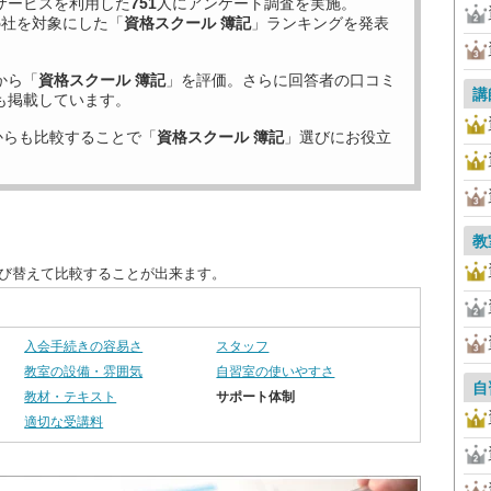
サービスを利用した
751
人にアンケート調査を実施。
5
社を対象にした「
資格スクール 簿記
」ランキングを発表
から「
資格スクール 簿記
」を評価。さらに回答者の口コミ
講
も掲載しています。
からも比較することで「
資格スクール 簿記
」選びにお役立
教
並び替えて比較することが出来ます。
入会手続きの容易さ
スタッフ
教室の設備・雰囲気
自習室の使いやすさ
自
教材・テキスト
サポート体制
適切な受講料