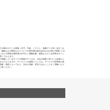
で公開されている情報（文字、写真、イラスト、画像データ等）及びこれ
・編集および構造などについての著作権は株式会社oricon MEに帰属してお
これらの情報を権利者の許可なく無断転載・複製などの二次利用を行うこ
禁じております。
で掲載しているすべての情報やデータは、当社の調査に基づいた結果から
ものとなりますが、サービスへの感想については、サービスの利用者が提
見解・感想となっており、当社の見解・意見ではないことをご理解いただ
ご覧ください。