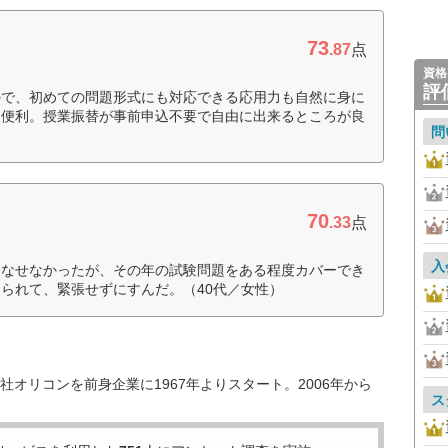
73
.87
点
資格
評
ので、初めての問題形式にも対応できる応用力も自然に身に
に便利。授業振替が事前申込不要で自由に出来るところが良
問
70
.33
点
入
こなせなかったが、その年の試験問題をある程度カバーでき
られて、緊張せずにすんだ。（40代／女性）
オリコンを前身企業に1967年よりスタート。2006年から
ス