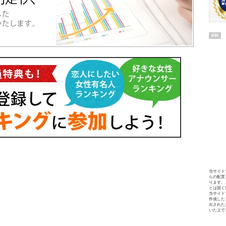
PR
当サイト
らの配置
ります。
とは固く
当サイト
作成した
出された
いた上で