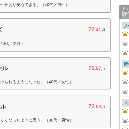
性があり安心できる。（40代／男性）
キッ
評
入
72
ズ
.41
点
40代／男性）
問
72
ール
.07
点
けられるようになった。（40代／女性）
ス
72
ール
.03
点
くくなったように思う。（30代／男性）