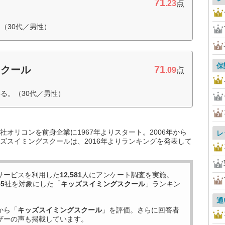
71
.23
点
（30代／男性）
保
71
スクール
.09
点
る。（30代／男性）
オリコンを前身企業に1967年よりスタート。2006年から
レ
ズスイミングスクールは、2016年よりランキングを発表して
サービスを利用した
12,581
人にアンケート調査を実施。
55
社を対象にした「
キッズスイミングスクール
」ランキン
通
から「
キッズスイミングスクール
」を評価。さらに回答者
ザーの声も掲載しています。