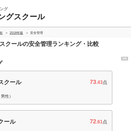
ング
ングスクール
較
2018年版
安全管理
グスクールの安全管理ランキング・比較
PR
グ
73
スクール
.43
点
／男性）
72
クール
.61
点