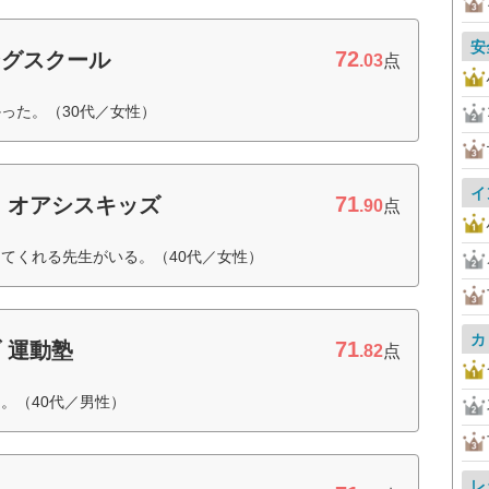
安
72
ングスクール
.03
点
った。（30代／女性）
イ
71
 オアシスキッズ
.90
点
てくれる先生がいる。（40代／女性）
カ
71
 運動塾
.82
点
。（40代／男性）
レ