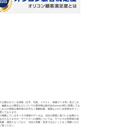
で公開されている情報（文字、写真、イラスト、画像データ等）及びこれ
・編集および構造などについての著作権は株式会社oricon MEに帰属してお
これらの情報を権利者の許可なく無断転載・複製などの二次利用を行うこ
禁じております。
で掲載しているすべての情報やデータは、当社の調査に基づいた結果から
ものとなりますが、サービスへの感想については、サービスの利用者が提
見解・感想となっており、当社の見解・意見ではないことをご理解いただ
ご覧ください。