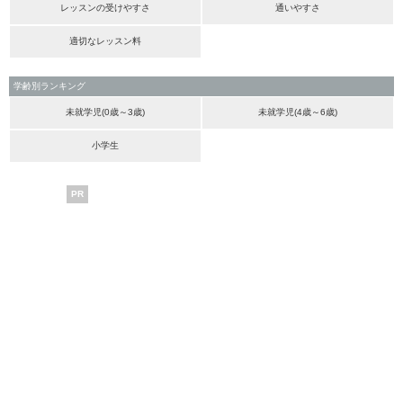
レッスンの受けやすさ
通いやすさ
適切なレッスン料
学齢別ランキング
未就学児(0歳～3歳)
未就学児(4歳～6歳)
小学生
PR