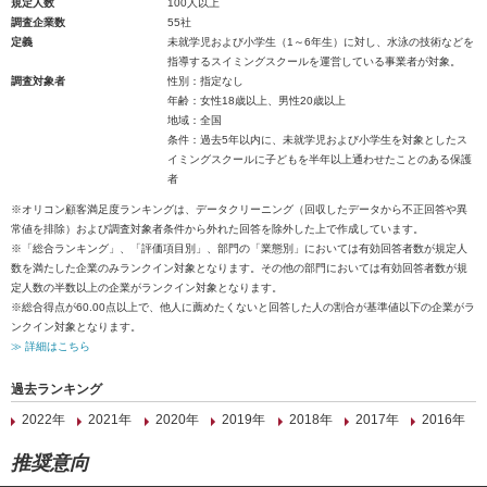
規定人数
100人以上
調査企業数
55社
定義
未就学児および小学生（1～6年生）に対し、水泳の技術などを
指導するスイミングスクールを運営している事業者が対象。
調査対象者
性別：指定なし
年齢：女性18歳以上、男性20歳以上
地域：全国
条件：過去5年以内に、未就学児および小学生を対象としたス
イミングスクールに子どもを半年以上通わせたことのある保護
者
※オリコン顧客満足度ランキングは、データクリーニング（回収したデータから不正回答や異
常値を排除）および調査対象者条件から外れた回答を除外した上で作成しています。
※「総合ランキング」、「評価項目別」、部門の「業態別」においては有効回答者数が規定人
数を満たした企業のみランクイン対象となります。その他の部門においては有効回答者数が規
定人数の半数以上の企業がランクイン対象となります。
※総合得点が60.00点以上で、他人に薦めたくないと回答した人の割合が基準値以下の企業がラ
ンクイン対象となります。
≫ 詳細はこちら
過去ランキング
2022年
2021年
2020年
2019年
2018年
2017年
2016年
推奨意向