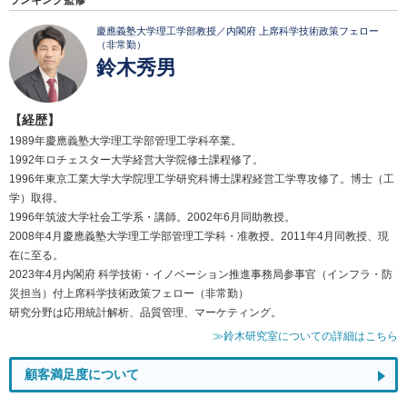
ランキング監修
慶應義塾大学理工学部教授／内閣府 上席科学技術政策フェロー
（非常勤）
鈴木秀男
【経歴】
1989年慶應義塾大学理工学部管理工学科卒業。
1992年ロチェスター大学経営大学院修士課程修了。
1996年東京工業大学大学院理工学研究科博士課程経営工学専攻修了。博士（工
学）取得。
1996年筑波大学社会工学系・講師。2002年6月同助教授。
2008年4月慶應義塾大学理工学部管理工学科・准教授。2011年4月同教授、現
在に至る。
2023年4月内閣府 科学技術・イノベーション推進事務局参事官（インフラ・防
災担当）付上席科学技術政策フェロー（非常勤）
研究分野は応用統計解析、品質管理、マーケティング。
≫鈴木研究室についての詳細はこちら
顧客満足度について