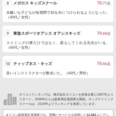
メガロス キッズスクール
70
.77
点
水嫌いな子どもが短期間で顔を水につけられるようになった。
（40代／女性）
東急スポーツオアシス オアシスキッズ
70
.68
点
スイミングの事だけではなく、躾もしてくれる先生がいる。
（40代／女性）
ティップネス・キッズ
70
.66
点
良いインストラクターが数名いた。（40代／男性）
オリコンランキングは、株式会社オリコンを前身企業に1967年より
スタート。2006年からは顧客満足度調査を開始。キッズスイミング
スクールは、2016年よりランキングを発表しています。
オリコン顧客満足度調査では、実際にサービスを利用した
12,581
人にアン