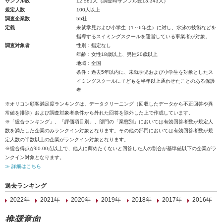
サンプル数
12,581人（調査時サンプル数13,343人）
規定人数
100人以上
調査企業数
55社
定義
未就学児および小学生（1～6年生）に対し、水泳の技術などを
指導するスイミングスクールを運営している事業者が対象。
調査対象者
性別：指定なし
年齢：女性18歳以上、男性20歳以上
地域：全国
条件：過去5年以内に、未就学児および小学生を対象としたス
イミングスクールに子どもを半年以上通わせたことのある保護
者
※オリコン顧客満足度ランキングは、データクリーニング（回収したデータから不正回答や異
常値を排除）および調査対象者条件から外れた回答を除外した上で作成しています。
※「総合ランキング」、「評価項目別」、部門の「業態別」においては有効回答者数が規定人
数を満たした企業のみランクイン対象となります。その他の部門においては有効回答者数が規
定人数の半数以上の企業がランクイン対象となります。
※総合得点が60.00点以上で、他人に薦めたくないと回答した人の割合が基準値以下の企業がラ
ンクイン対象となります。
≫ 詳細はこちら
過去ランキング
2022年
2021年
2020年
2019年
2018年
2017年
2016年
推奨意向