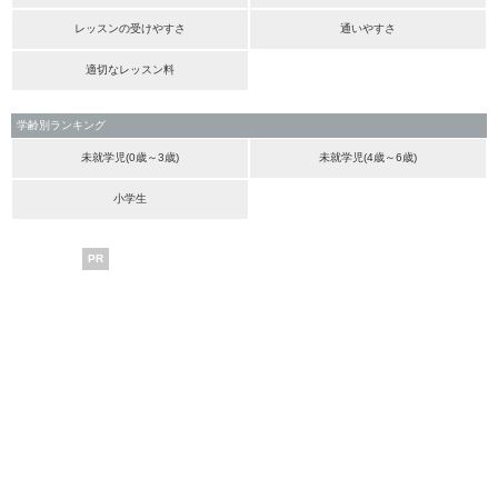
レッスンの受けやすさ
通いやすさ
適切なレッスン料
学齢別ランキング
未就学児(0歳～3歳)
未就学児(4歳～6歳)
小学生
PR