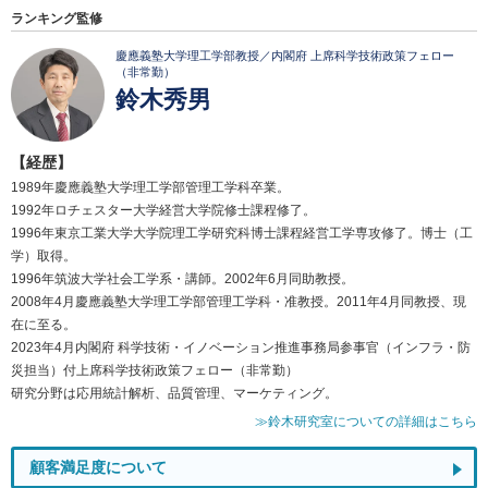
ランキング監修
慶應義塾大学理工学部教授／内閣府 上席科学技術政策フェロー
（非常勤）
鈴木秀男
【経歴】
1989年慶應義塾大学理工学部管理工学科卒業。
1992年ロチェスター大学経営大学院修士課程修了。
1996年東京工業大学大学院理工学研究科博士課程経営工学専攻修了。博士（工
学）取得。
1996年筑波大学社会工学系・講師。2002年6月同助教授。
2008年4月慶應義塾大学理工学部管理工学科・准教授。2011年4月同教授、現
在に至る。
2023年4月内閣府 科学技術・イノベーション推進事務局参事官（インフラ・防
災担当）付上席科学技術政策フェロー（非常勤）
研究分野は応用統計解析、品質管理、マーケティング。
≫鈴木研究室についての詳細はこちら
顧客満足度について