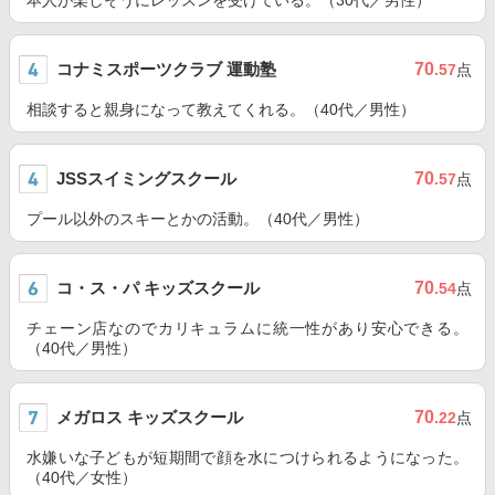
本人が楽しそうにレッスンを受けている。（30代／男性）
コナミスポーツクラブ 運動塾
70
.57
点
相談すると親身になって教えてくれる。（40代／男性）
JSSスイミングスクール
70
.57
点
プール以外のスキーとかの活動。（40代／男性）
コ・ス・パ キッズスクール
70
.54
点
チェーン店なのでカリキュラムに統一性があり安心できる。
（40代／男性）
メガロス キッズスクール
70
.22
点
水嫌いな子どもが短期間で顔を水につけられるようになった。
（40代／女性）