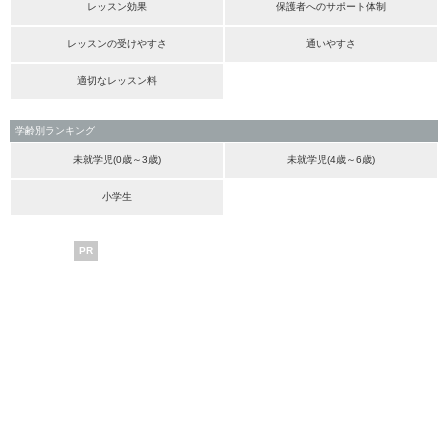
レッスン効果
保護者へのサポート体制
レッスンの受けやすさ
通いやすさ
適切なレッスン料
学齢別ランキング
未就学児(0歳～3歳)
未就学児(4歳～6歳)
小学生
PR