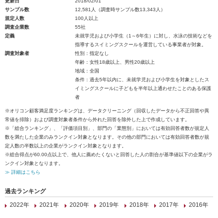
更新日
2018/02/01
サンプル数
12,581人（調査時サンプル数13,343人）
規定人数
100人以上
調査企業数
55社
定義
未就学児および小学生（1～6年生）に対し、水泳の技術などを
指導するスイミングスクールを運営している事業者が対象。
調査対象者
性別：指定なし
年齢：女性18歳以上、男性20歳以上
地域：全国
条件：過去5年以内に、未就学児および小学生を対象としたス
イミングスクールに子どもを半年以上通わせたことのある保護
者
※オリコン顧客満足度ランキングは、データクリーニング（回収したデータから不正回答や異
常値を排除）および調査対象者条件から外れた回答を除外した上で作成しています。
※「総合ランキング」、「評価項目別」、部門の「業態別」においては有効回答者数が規定人
数を満たした企業のみランクイン対象となります。その他の部門においては有効回答者数が規
定人数の半数以上の企業がランクイン対象となります。
※総合得点が60.00点以上で、他人に薦めたくないと回答した人の割合が基準値以下の企業がラ
ンクイン対象となります。
≫ 詳細はこちら
過去ランキング
2022年
2021年
2020年
2019年
2018年
2017年
2016年