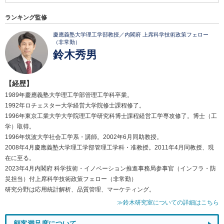
ランキング監修
慶應義塾大学理工学部教授／内閣府 上席科学技術政策フェロー
（非常勤）
鈴木秀男
【経歴】
1989年慶應義塾大学理工学部管理工学科卒業。
1992年ロチェスター大学経営大学院修士課程修了。
1996年東京工業大学大学院理工学研究科博士課程経営工学専攻修了。博士（工
学）取得。
1996年筑波大学社会工学系・講師。2002年6月同助教授。
2008年4月慶應義塾大学理工学部管理工学科・准教授。2011年4月同教授、現
在に至る。
2023年4月内閣府 科学技術・イノベーション推進事務局参事官（インフラ・防
災担当）付上席科学技術政策フェロー（非常勤）
研究分野は応用統計解析、品質管理、マーケティング。
≫鈴木研究室についての詳細はこちら
顧客満足度について