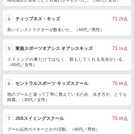
時間選択が豊富でとても通わせやすかった。（30代／女性）
ティップネス・キッズ
71
.29
点
良いインストラクターが数名いた。（40代／男性）
東急スポーツオアシス オアシスキッズ
71
.16
点
スイミングの事だけではなく、躾もしてくれる先生がいる。
（40代／女性）
セントラルスポーツ キッズスクール
70
.99
点
他のプールと違って丁寧に教えているため、泳ぎ方が、とても
綺麗。（30代／女性）
JSSスイミングスクール
70
.95
点
プール以外のスキーとかの活動。（40代／男性）