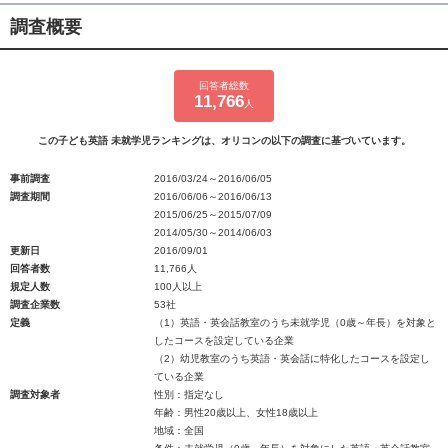
調査概要
回答者総数
11,766
人
この子ども英語 未就学児ランキングは、オリコンの以下の調査に基づいています。
事前調査
2016/03/24～2016/06/05
調査期間
2016/06/06～2016/06/13
2015/06/25～2015/07/09
2014/05/30～2014/06/03
更新日
2016/09/01
回答者数
11,766人
規定人数
100人以上
調査企業数
53社
定義
（1）英語・英会話教室のうち未就学児（0歳～年長）を対象と
したコースを設定している企業
（2）幼児教室のうち英語・英会話に特化したコースを設定し
ている企業
調査対象者
性別：指定なし
年齢：男性20歳以上、女性18歳以上
地域：全国