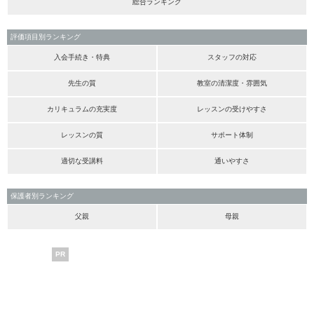
総合ランキング
評価項目別ランキング
入会手続き・特典
スタッフの対応
先生の質
教室の清潔度・雰囲気
カリキュラムの充実度
レッスンの受けやすさ
レッスンの質
サポート体制
適切な受講料
通いやすさ
保護者別ランキング
父親
母親
PR