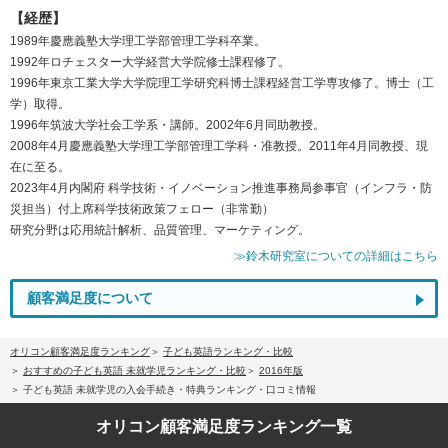
【経歴】
1989年慶應義塾大学理工学部管理工学科卒業。
1992年ロチェスター大学経営大学院修士課程修了。
1996年東京工業大学大学院理工学研究科博士課程経営工学専攻修了。博士（工
学）取得。
1996年筑波大学社会工学系・講師。2002年6月同助教授。
2008年4月慶應義塾大学理工学部管理工学科・准教授。2011年4月同教授、現
在に至る。
2023年4月内閣府 科学技術・イノベーション推進事務局参事官（インフラ・防
災担当）付上席科学技術政策フェロー（非常勤）
研究分野は応用統計解析、品質管理、マーケティング。
≫鈴木研究室についての詳細はこちら
顧客満足度について
オリコン顧客満足度ランキング
子ども英語ランキング・比較
おすすめの子ども英語 未就学児ランキング・比較
2016年版
子ども英語 未就学児の入会手続き・特典ランキング・口コミ情報
オリコン顧客満足度
ランキング一覧