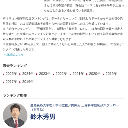
条件：未就学児（0歳～年長）を対象にした英語・英会話教室
または幼児教室の英語・英会話コースにお子様を半年以上通わ
せたことがある／通わせている保護者。
※オリコン顧客満足度ランキングは、データクリーニング（回収したデータから不正回答や異
常値を排除）および調査対象者条件から外れた回答を除外した上で作成しています。
※「総合ランキング」、「評価項目別」、部門の「業態別」においては有効回答者数が規定人
数を満たした企業のみランクイン対象となります。その他の部門においては有効回答者数が規
定人数の半数以上の企業がランクイン対象となります。
※総合得点が60.00点以上で、他人に薦めたくないと回答した人の割合が基準値以下の企業がラ
ンクイン対象となります。
≫ 詳細はこちら
過去ランキング
2025年
2024年
2023年
2022年
2021年
2020年
2019年
2017年
2016年
ランキング監修
慶應義塾大学理工学部教授／内閣府 上席科学技術政策フェロー
（非常勤）
鈴木秀男