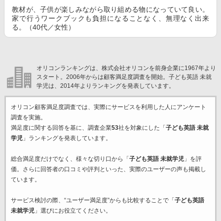
教材が、子供が楽しみながら取り組める物になっていて良い。
家で行うワークブックも負担になることなく、無理なく出来
る。（40代／女性）
オリコンランキングは、株式会社オリコンを前身企業に1967年より
スタート。2006年からは顧客満足度調査を開始。子ども英語 未就
学児は、2014年よりランキングを発表しています。
オリコン顧客満足度調査では、実際にサービスを利用した
人にアンケート
調査を実施。
満足度に関する回答を基に、調査企業
53
社を対象にした「
子ども英語 未就
学児
」ランキングを発表しています。
総合満足度だけでなく、様々な切り口から「
子ども英語 未就学児
」を評
価。さらに回答者の口コミや評判といった、実際のユーザーの声も掲載し
ています。
サービス検討の際、“ユーザー満足度”からも比較することで「
子ども英語
未就学児
」選びにお役立てください。