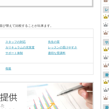
レ
に並び替えて比較することが出来ます。
スタッフの対応
先生の質
サ
カリキュラムの充実度
レッスンの受けやすさ
サポート体制
適切な受講料
母親
適
通