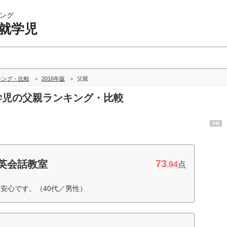
ング
未就学児
キング・比較
2016年版
父親
就学児の父親ランキング・比較
PR
73
も英会話教室
.94
点
安心です。（40代／男性）