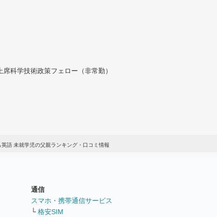
付上席科学技術政策フェロー（非常勤）
も英語 未就学児の父親ランキング・口コミ情報
通信
ト
スマホ・携帯通信サービス
└
格安SIM