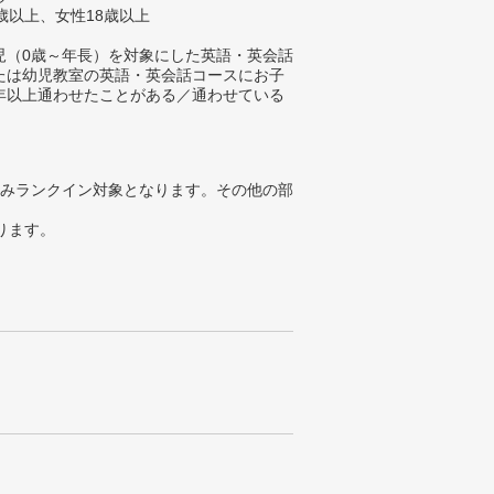
歳以上、女性18歳以上
児（0歳～年長）を対象にした英語・英会話
たは幼児教室の英語・英会話コースにお子
年以上通わせたことがある／通わせている
。
みランクイン対象となります。その他の部
ります。