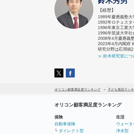
鈴木秀男
【経歴】
1989年慶應義塾
1992年ロチェス
1996年東京工業
1996年筑波大学
2008年4月慶應
2023年4月内閣
研究分野は応用統
≫ 鈴木研究室につ
オリコン顧客満足度ランキング
子ども英語ランキ
オリコン顧客満足度ランキング
保険
生活
自動車保険
ウォータ
└
ダイレクト型
浄水型