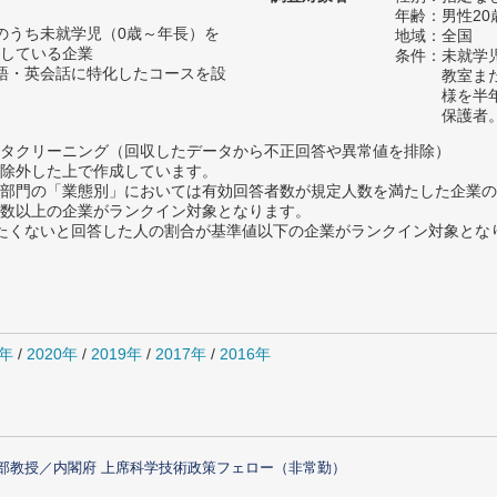
年齢：男性20
のうち未就学児（0歳～年長）を
地域：全国
している企業
条件：未就学
語・英会話に特化したコースを設
教室ま
様を半
保護者
タクリーニング（回収したデータから不正回答や異常値を排除）
除外した上で作成しています。
部門の「業態別」においては有効回答者数が規定人数を満たした企業の
数以上の企業がランクイン対象となります。
薦めたくないと回答した人の割合が基準値以下の企業がランクイン対象とな
1年
/
2020年
/
2019年
/
2017年
/
2016年
部教授／内閣府 上席科学技術政策フェロー（非常勤）