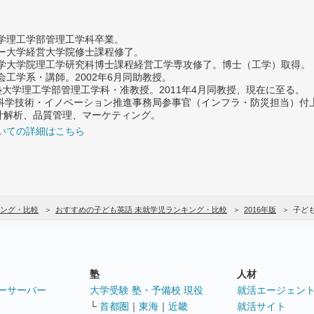
大学理工学部管理工学科卒業。
ター大学経営大学院修士課程修了。
大学大学院理工学研究科博士課程経営工学専攻修了。博士（工学）取得。
社会工学系・講師。2002年6月同助教授。
義塾大学理工学部管理工学科・准教授。2011年4月同教授、現在に至る。
府 科学技術・イノベーション推進事務局参事官（インフラ・防災担当）
計解析、品質管理、マーケティング。
いての詳細はこちら
ング・比較
おすすめの子ども英語 未就学児ランキング・比較
2016年版
子ど
塾
人材
ーサーバー
大学受験 塾・予備校 現役
就活エージェン
└
首都圏
｜
東海
｜
近畿
就活サイト