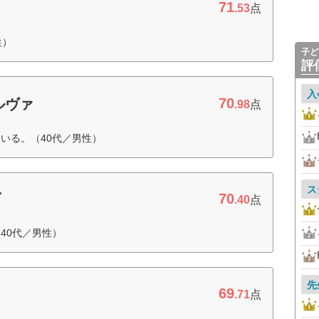
71
.53
点
性）
子ど
評
入
70
ルヴァ
.98
点
いる。（40代／男性）
ス
70
ブ
.40
点
40代／男性）
先
69
.71
点