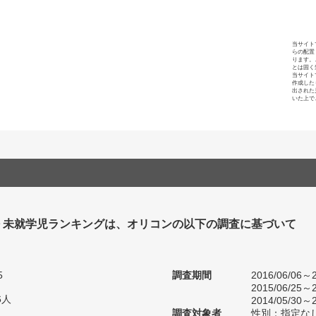
当サイト
らの配置
ります。
とは固く
当サイト
作成した
出された
いた上で
 未就学児ランキングは、オリコンの以下の調査に基づいて
5
調査期間
2016/06/06～2
2015/06/25～2
6人
2014/05/30～2
調査対象者
性別：指定な