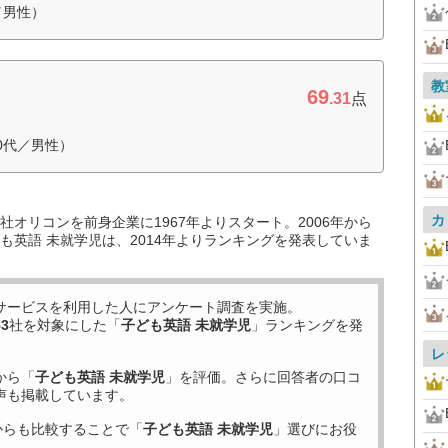
／男性）
教
69
.31
点
0代／男性）
カ
オリコンを前身企業に1967年よりスタート。2006年から
も英語 未就学児は、2014年よりランキングを発表していま
サービスを利用した
人にアンケート調査を実施。
53
社を対象にした「
子ども英語 未就学児
」ランキングを発
レ
から「
子ども英語 未就学児
」を評価。さらに回答者の口コ
声も掲載しています。
からも比較することで「
子ども英語 未就学児
」選びにお役