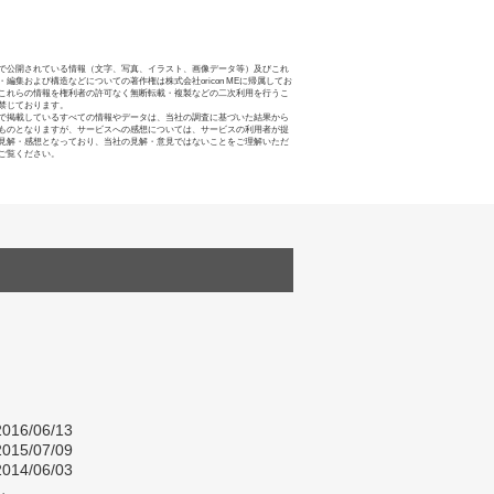
で公開されている情報（文字、写真、イラスト、画像データ等）及びこれ
・編集および構造などについての著作権は株式会社oricon MEに帰属してお
これらの情報を権利者の許可なく無断転載・複製などの二次利用を行うこ
禁じております。
で掲載しているすべての情報やデータは、当社の調査に基づいた結果から
ものとなりますが、サービスへの感想については、サービスの利用者が提
見解・感想となっており、当社の見解・意見ではないことをご理解いただ
ご覧ください。
016/06/13
015/07/09
014/06/03
し