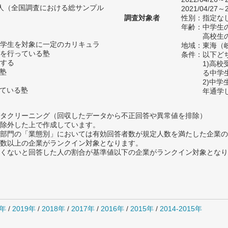
38人（全国調査における総サンプル
2021/04/27～2
調査対象者
性別：指定な
年齢：中学生の
高校生の
学生を対象に一定のカリキュラ
地域：東海（
を行っている塾
条件：以下ど
する
1)高
い塾
る中学
2)中
っている塾
年通学
タクリーニング（回収したデータから不正回答や異常値を排除）
除外した上で作成しています。
部門の「業態別」においては有効回答者数が規定人数を満たした企業の
数以上の企業がランクイン対象となります。
めたくないと回答した人の割合が基準値以下の企業がランクイン対象とな
0年
/
2019年
/
2018年
/
2017年
/
2016年
/
2015年
/
2014-2015年