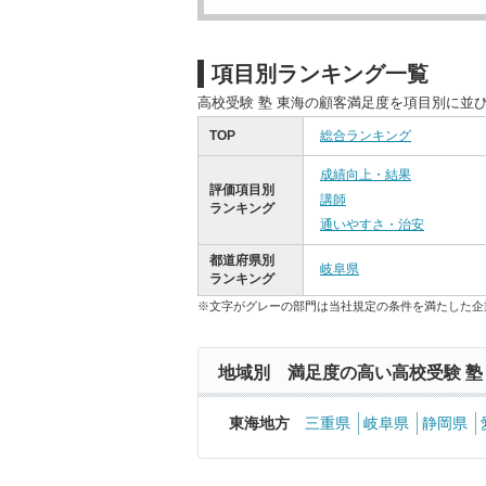
項目別ランキング一覧
高校受験 塾 東海の顧客満足度を項目別に並
TOP
総合ランキング
成績向上・結果
評価項目別
講師
ランキング
通いやすさ・治安
都道府県別
岐阜県
ランキング
※文字がグレーの部門は当社規定の条件を満たした企
地域別 満足度の高い高校受験 塾
東海地方
三重県
岐阜県
静岡県