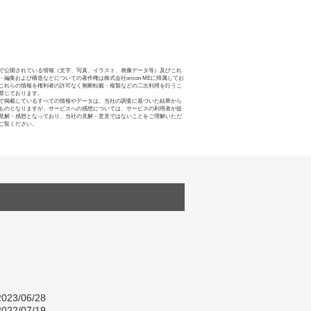
で公開されている情報（文字、写真、イラスト、画像データ等）及びこれ
・編集および構造などについての著作権は株式会社oricon MEに帰属してお
これらの情報を権利者の許可なく無断転載・複製などの二次利用を行うこ
禁じております。
で掲載しているすべての情報やデータは、当社の調査に基づいた結果から
ものとなりますが、サービスへの感想については、サービスの利用者が提
見解・感想となっており、当社の見解・意見ではないことをご理解いただ
ご覧ください。
023/06/28
022/07/19