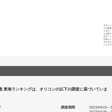
当サイト
らの配置
ります。
とは固く
当サイト
作成した
出された
いた上で
 塾 東海ランキングは、オリコンの以下の調査に基づいていま
7
調査期間
2023/04/10～2
2022/04/26～2