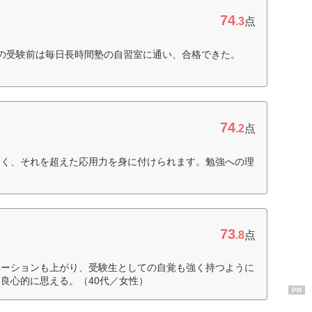
74
.3
点
の受験前は毎日長時間塾の自習室に通い、合格できた。
74
.2
点
なく、それを超えた応用力を身に付けられます。勉強への理
）
73
.8
点
ベーションも上がり、受験生としての自覚も強く持つように
良心的に思える。（40代／女性）
PR