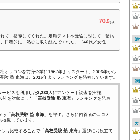
70
.5
点
くれて、指導してくれた。定期テストや受験に対して、緊張
適
、日程的に、熱心に取り組んでくれた。（40代／女性）
オリコンを前身企業に1967年よりスタート。2006年から
験 塾 東海は、2015年よりランキングを発表しています。
講
サービスを利用した
3,238
人にアンケート調査を実施。
30
社を対象にした「
高校受験 塾 東海
」ランキングを発表
から「
高校受験 塾 東海
」を評価。さらに回答者の口コミ
も掲載しています。
カ
からも比較することで「
高校受験 塾 東海
」選びにお役立て