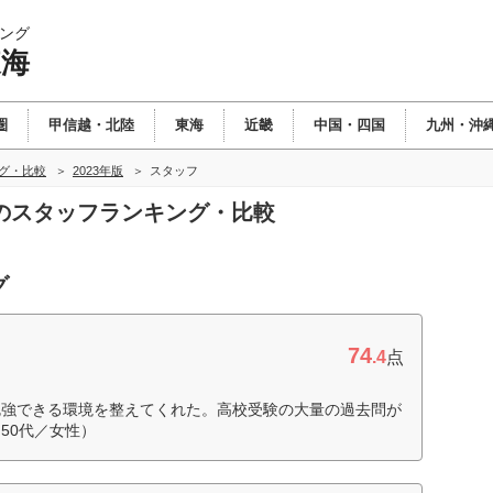
ング
東海
圏
甲信越・北陸
東海
近畿
中国・四国
九州・沖
ング・比較
2023年版
スタッフ
東海のスタッフランキング・比較
グ
74
.4
点
勉強できる環境を整えてくれた。高校受験の大量の過去問が
50代／女性）