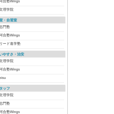
河合塾Wings
文理学院
室・自習室
志門塾
河合塾Wings
リード進学塾
いやすさ・治安
文理学院
河合塾Wings
eisu
タッフ
文理学院
志門塾
河合塾Wings