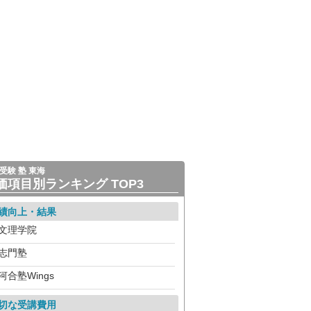
受験 塾 東海
価項目別ランキング TOP3
績向上・結果
文理学院
志門塾
河合塾Wings
切な受講費用