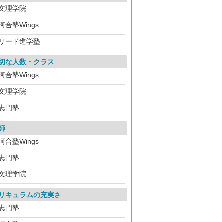
文理学院
河合塾Wings
リード進学塾
切な人数・クラス
河合塾Wings
文理学院
志門塾
師
河合塾Wings
志門塾
文理学院
リキュラムの充実さ
志門塾