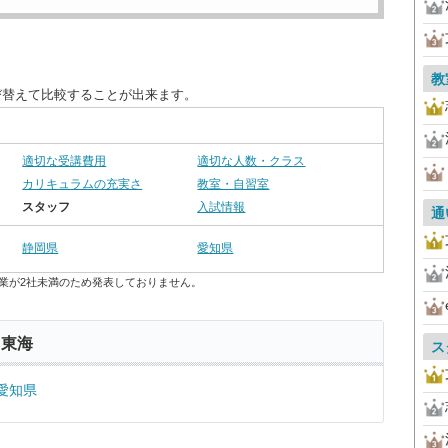
教
び替えて比較することが出来ます。
適切な受講費用
適切な人数・クラス
カリキュラムの充実さ
教室・自習室
スタッフ
入試情報
通
静岡県
愛知県
業が2社未満のため発表しておりません。
 東海
ス
愛知県