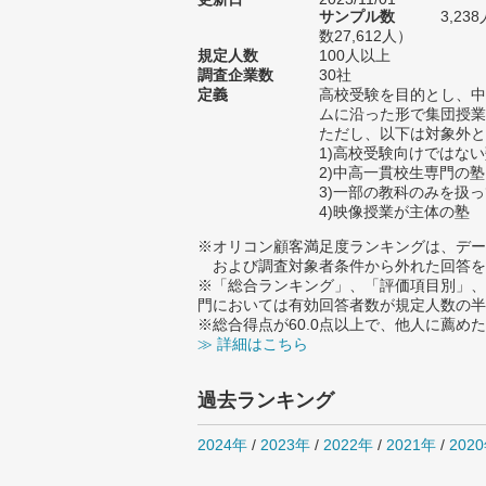
サンプル数
3,2
数27,612人）
規定人数
100人以上
調査企業数
30社
定義
高校受験を目的とし、中
ムに沿った形で集団授業
ただし、以下は対象外と
1)高校受験向けではな
2)中高一貫校生専門の塾
3)一部の教科のみを扱
4)映像授業が主体の塾
※オリコン顧客満足度ランキングは、デー
および調査対象者条件から外れた回答を
※「総合ランキング」、「評価項目別」、
門においては有効回答者数が規定人数の半
※総合得点が60.0点以上で、他人に薦
≫ 詳細はこちら
過去ランキング
2024年
/
2023年
/
2022年
/
2021年
/
202