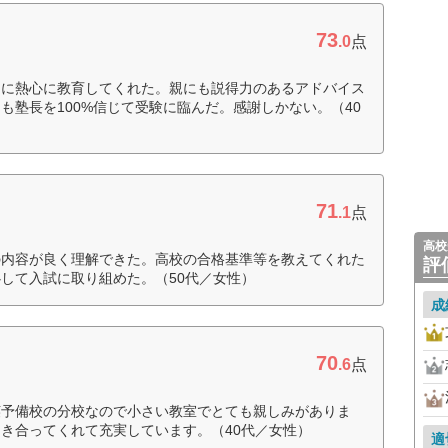
73
.0
点
切に熱心に教育してくれた。親にも説得力のあるアドバイス
も塾長を100%信じて受験に臨んだ。感謝しかない。（40
71
.1
点
高校
の内容が良く理解できた。高校の合格基準等を教えてくれた
評
して入試に取り組めた。（50代／女性）
成
70
.6
点
英予備校の分校なので小さい教室でとても親しみがありま
き合ってくれて充実しています。（40代／女性）
適