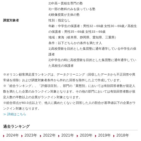
2)中高一貫校生専門の塾
3)一部の教科のみを扱っている塾
4)映像授業が主体の塾
調査対象者
性別：指定なし
年齢：中学生の保護者：男性32～69歳 女性30～69歳／高校生
の保護者：男性35～69歳 女性33～69歳
地域：東海（岐阜県、静岡県、愛知県、三重県）
条件：以下どちらかの条件を満たす人
1)高校受験を目的とした集団塾に通年通学している中学生の保
護者
2)中学生の時に高校受験を目的とした集団塾に通年通学してい
た高校生の保護者
※オリコン顧客満足度ランキングは、データクリーニング（回収したデータから不正回答や異
常値を排除）および調査対象者条件から外れた回答を除外した上で作成しています。
※「総合ランキング」、「評価項目別」、部門の「業態別」においては有効回答者数が規定人
数を満たした企業のみランクイン対象となります。その他の部門においては有効回答者数が規
定人数の半数以上の企業がランクイン対象となります。
※総合得点が60.0点以上で、他人に薦めたくないと回答した人の割合が基準値以下の企業がラ
ンクイン対象となります。
≫ 詳細はこちら
過去ランキング
2024年
2023年
2022年
2021年
2020年
2019年
2018年