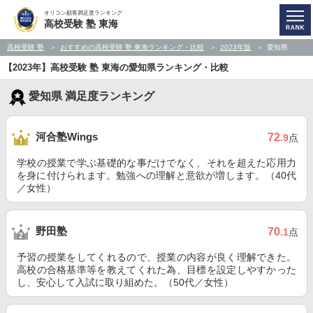
オリコン顧客満足度ランキング
高校受験 塾 東海
高校受験 塾
おすすめの高校受験 塾 東海ランキング・比較
2023年版
愛知県
【2023年】高校受験 塾 東海の愛知県ランキング・比較
愛知県 満足度ランキング
河合塾Wings
72
.9
点
学校の授業で学ぶ基礎的な事だけでなく、それを超えた応用力
を身に付けられます。勉強への理解と意欲が増します。（40代
／女性）
野田塾
70
.1
点
予習の授業をしてくれるので、授業の内容が良く理解できた。
高校の合格基準等を教えてくれた為、目標を設定しやすかった
し、安心して入試に取り組めた。（50代／女性）