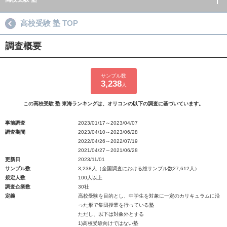
高校受験 塾 TOP
調査概要
サンプル数
3,238
人
この高校受験 塾 東海ランキングは、オリコンの以下の調査に基づいています。
事前調査
2023/01/17～2023/04/07
調査期間
2023/04/10～2023/06/28
2022/04/26～2022/07/19
2021/04/27～2021/06/28
更新日
2023/11/01
サンプル数
3,238人（全国調査における総サンプル数27,612人）
規定人数
100人以上
調査企業数
30社
定義
高校受験を目的とし、中学生を対象に一定のカリキュラムに沿
った形で集団授業を行っている塾
ただし、以下は対象外とする
1)高校受験向けではない塾