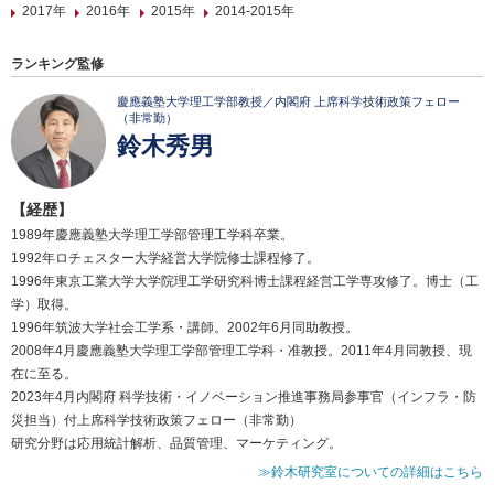
2017年
2016年
2015年
2014-2015年
ランキング監修
慶應義塾大学理工学部教授／内閣府 上席科学技術政策フェロー
（非常勤）
鈴木秀男
【経歴】
1989年慶應義塾大学理工学部管理工学科卒業。
1992年ロチェスター大学経営大学院修士課程修了。
1996年東京工業大学大学院理工学研究科博士課程経営工学専攻修了。博士（工
学）取得。
1996年筑波大学社会工学系・講師。2002年6月同助教授。
2008年4月慶應義塾大学理工学部管理工学科・准教授。2011年4月同教授、現
在に至る。
2023年4月内閣府 科学技術・イノベーション推進事務局参事官（インフラ・防
災担当）付上席科学技術政策フェロー（非常勤）
研究分野は応用統計解析、品質管理、マーケティング。
≫鈴木研究室についての詳細はこちら