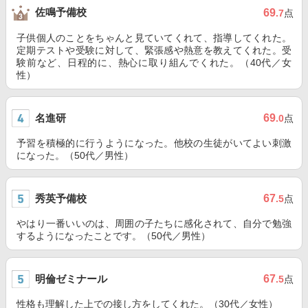
佐鳴予備校
69
.7
点
子供個人のことをちゃんと見ていてくれて、指導してくれた。
定期テストや受験に対して、緊張感や熱意を教えてくれた。受
験前など、日程的に、熱心に取り組んでくれた。（40代／女
性）
名進研
69
.0
点
予習を積極的に行うようになった。他校の生徒がいてよい刺激
になった。（50代／男性）
秀英予備校
67
.5
点
やはり一番いいのは、周囲の子たちに感化されて、自分で勉強
するようになったことです。（50代／男性）
明倫ゼミナール
67
.5
点
性格も理解した上での接し方をしてくれた。（30代／女性）