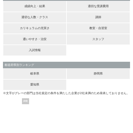
成績向上・結果
適切な受講費用
適切な人数・クラス
講師
カリキュラムの充実さ
教室・自習室
通いやすさ・治安
スタッフ
入試情報
都道府県別ランキング
岐阜県
静岡県
愛知県
※文字がグレーの部門は当社規定の条件を満たした企業が2社未満のため発表しておりません。
PR