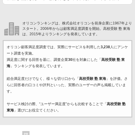
オリコンランキングは、株式会社オリコンを前身企業に1967年より
スタート。2006年からは顧客満足度調査を開始。高校受験 塾 東海
は、2015年よりランキングを発表しています。
オリコン顧客満足度調査では、実際にサービスを利用した
3,238
人にアンケ
ート調査を実施。
満足度に関する回答を基に、調査企業
30
社を対象にした「
高校受験 塾 東
海
」ランキングを発表しています。
総合満足度だけでなく、様々な切り口から「
高校受験 塾 東海
」を評価。さ
らに回答者の口コミや評判といった、実際のユーザーの声も掲載していま
す。
サービス検討の際、“ユーザー満足度”からも比較することで「
高校受験 塾
東海
」選びにお役立てください。
PR