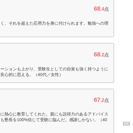
68
.4
点
なく、それを超えた応用力を身に付けられます。勉強への理
）
68
.2
点
ベーションも上がり、受験生としての自覚も強く持つように
良心的に思える。（40代／女性）
67
.2
点
切に熱心に教育してくれた。親にも説得力のあるアドバイス
も塾長を100%信じて受験に臨んだ。感謝しかない。（40
PR