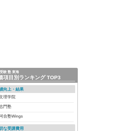
受験 塾 東海
価項目別ランキング TOP3
績向上・結果
文理学院
志門塾
河合塾Wings
切な受講費用