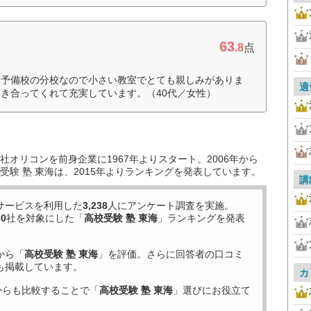
63
.8
点
英予備校の分校なので小さい教室でとても親しみがありま
適
き合ってくれて充実しています。（40代／女性）
オリコンを前身企業に1967年よりスタート。2006年から
験 塾 東海は、2015年よりランキングを発表しています。
講
サービスを利用した
3,238
人にアンケート調査を実施。
30
社を対象にした「
高校受験 塾 東海
」ランキングを発表
から「
高校受験 塾 東海
」を評価。さらに回答者の口コミ
も掲載しています。
カ
からも比較することで「
高校受験 塾 東海
」選びにお役立て