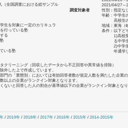
38人（全国調査における総サンプル
2021/04/27～2
調査対象者
性別：指定な
年齢：中学生の
高校生の
学生を対象に一定のカリキュラ
地域：東海（
を行っている塾
条件：以下ど
する
1)高
い塾
る中学
2)中
っている塾
年通学
タクリーニング（回収したデータから不正回答や異常値を排除）
除外した上で作成しています。
部門の「業態別」においては有効回答者数が規定人数を満たした企業の
数以上の企業がランクイン対象となります。
めたくないと回答した人の割合が基準値以下の企業がランクイン対象とな
0年
/
2019年
/
2018年
/
2017年
/
2016年
/
2015年
/
2014-2015年