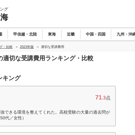
ング
東海
圏
甲信越・北陸
東海
近畿
中国・四国
九州・沖
ング・比較
2023年版
適切な受講費用
東海の適切な受講費用ランキング・比較
ンキング
71
.3
点
勉強できる環境を整えてくれた。高校受験の大量の過去問が
50代／女性）