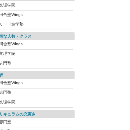
文理学院
河合塾Wings
リード進学塾
切な人数・クラス
河合塾Wings
文理学院
志門塾
師
河合塾Wings
志門塾
文理学院
リキュラムの充実さ
志門塾