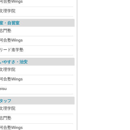
河合塾Wings
文理学院
室・自習室
志門塾
河合塾Wings
リード進学塾
いやすさ・治安
文理学院
河合塾Wings
eisu
タッフ
文理学院
志門塾
河合塾Wings