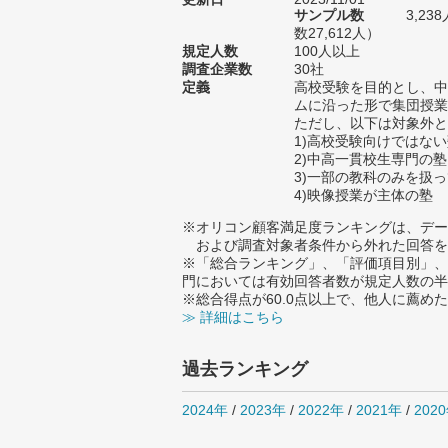
サンプル数
3,2
数27,612人）
規定人数
100人以上
調査企業数
30社
定義
高校受験を目的とし、中
ムに沿った形で集団授業
ただし、以下は対象外と
1)高校受験向けではな
2)中高一貫校生専門の塾
3)一部の教科のみを扱
4)映像授業が主体の塾
※オリコン顧客満足度ランキングは、デー
および調査対象者条件から外れた回答を
※「総合ランキング」、「評価項目別」、
門においては有効回答者数が規定人数の半
※総合得点が60.0点以上で、他人に薦
≫ 詳細はこちら
過去ランキング
2024年
/
2023年
/
2022年
/
2021年
/
202