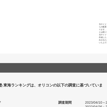
当サイト
らの配置
ります。
とは固く
当サイト
作成した
出された
いた上で
 塾 東海ランキングは、オリコンの以下の調査に基づいていま
7
調査期間
2023/04/10～2
2022/04/26～2