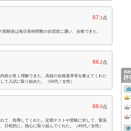
67
.1
点
の受験前は毎日長時間塾の自習室に通い、合格できた。
66
.2
点
高校
の内容が良く理解できた。高校の合格基準等を教えてくれた
評
して入試に取り組めた。（50代／女性）
成
66
.0
点
くれて、指導してくれた。定期テストや受験に対して、緊張
、日程的に、熱心に取り組んでくれた。（40代／女性）
適