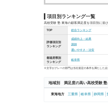
項目別ランキング一覧
高校受験 塾 東海の顧客満足度を項目別に並
TOP
総合ランキング
成績向上・結果
評価項目別
講師
ランキング
通いやすさ・治安
都道府県別
岐阜県
ランキング
※文字がグレーの部門は当社規定の条件を満たした企
地域別 満足度の高い高校受験 塾
東海地方
三重県
岐阜県
静岡県