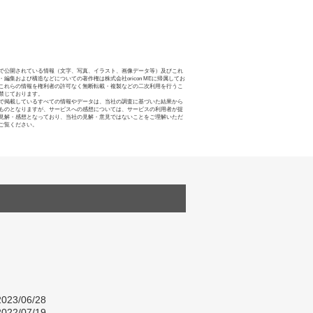
で公開されている情報（文字、写真、イラスト、画像データ等）及びこれ
・編集および構造などについての著作権は株式会社oricon MEに帰属してお
これらの情報を権利者の許可なく無断転載・複製などの二次利用を行うこ
禁じております。
で掲載しているすべての情報やデータは、当社の調査に基づいた結果から
ものとなりますが、サービスへの感想については、サービスの利用者が提
見解・感想となっており、当社の見解・意見ではないことをご理解いただ
ご覧ください。
023/06/28
022/07/19