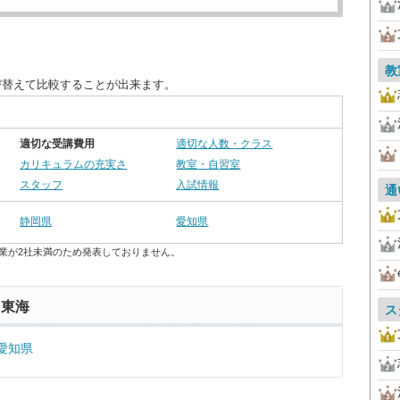
教
び替えて比較することが出来ます。
適切な受講費用
適切な人数・クラス
カリキュラムの充実さ
教室・自習室
スタッフ
入試情報
通
静岡県
愛知県
業が2社未満のため発表しておりません。
 東海
ス
愛知県