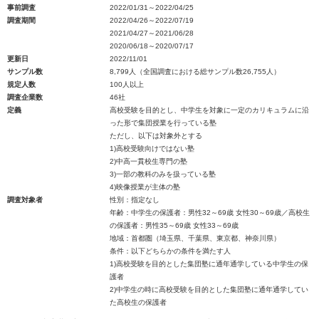
事前調査
2022/01/31～2022/04/25
調査期間
2022/04/26～2022/07/19
2021/04/27～2021/06/28
2020/06/18～2020/07/17
更新日
2022/11/01
サンプル数
8,799人（全国調査における総サンプル数26,755人）
規定人数
100人以上
調査企業数
46社
定義
高校受験を目的とし、中学生を対象に一定のカリキュラムに沿
った形で集団授業を行っている塾
ただし、以下は対象外とする
1)高校受験向けではない塾
2)中高一貫校生専門の塾
3)一部の教科のみを扱っている塾
4)映像授業が主体の塾
調査対象者
性別：指定なし
年齢：中学生の保護者：男性32～69歳 女性30～69歳／高校生
の保護者：男性35～69歳 女性33～69歳
地域：首都圏（埼玉県、千葉県、東京都、神奈川県）
条件：以下どちらかの条件を満たす人
1)高校受験を目的とした集団塾に通年通学している中学生の保
護者
2)中学生の時に高校受験を目的とした集団塾に通年通学してい
た高校生の保護者