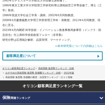
1992年ロチェスター大学経営大学院修士課程修了。
1996年東京工業大学大学院理工学研究科博士課程経営工学専攻修了。博士（工
学）取得。
1996年筑波大学社会工学系・講師。2002年6月同助教授。
2008年4月慶應義塾大学理工学部管理工学科・准教授。2011年4月同教授、現
在に至る。
2023年4月内閣府 科学技術・イノベーション推進事務局参事官（インフラ・防
災担当）付上席科学技術政策フェロー（非常勤）
研究分野は応用統計解析、品質管理、マーケティング。
≫鈴木研究室についての詳細はこちら
顧客満足度について
オリコン顧客満足度ランキング
高校受験 集団塾ランキング・比較
おすすめの高校受験 集団塾 首都圏ランキング・比較
2022年版
高校受験 集団塾 首都圏の教室・自習室ランキング・口コミ情報
オリコン顧客満足度
ランキング一覧
保険
関連ランキング