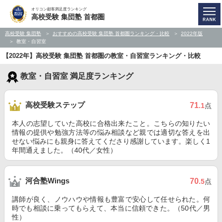
オリコン顧客満足度ランキング
高校受験 集団塾 首都圏
高校受験 集団塾
おすすめの高校受験 集団塾 首都圏ランキング・比較
2022年版
教室・自習室
【2022年】高校受験 集団塾 首都圏の教室・自習室ランキング・比較
教室・自習室 満足度ランキング
高校受験ステップ
71
.1
点
本人の志望していた高校に合格出来たこと。こちらの知りたい
情報の提供や勉強方法等の悩み相談など親では適切な答えを出
せない悩みにも親身に答えてくださり感謝しています。楽しく1
年間通えました。（40代／女性）
河合塾Wings
70
.5
点
講師が良く、ノウハウや情報も豊富で安心して任せられた。何
時でも相談に乗ってもらえて、本当に信頼できた。（50代／男
性）