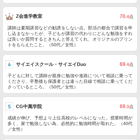
Z会進学教室
70
.4
点
講師は夏期講習などの勧誘をしない点。部活の都合で講習を申
し込まなかったが、子どもが講習の代わりにどんな勉強をすれ
ば良いか質問するときちんと答えてくれ、オリジナルのプリン
トをもらえたこと。（50代／女性）
サイエイスクール・サイエイDuo
69
.4
点
子どもに対して講師が親身に勉強や進路について相談に乗って
くださり、卒塾後も保護者とは違った目線で相談に乗ってくだ
さっているところ。（50代／女性）
CG中萬学院
69
.3
点
成績が伸び、予想より上位高校のレベルになった。授業時間が
多く、家で勉強しない為、必然的に勉強時間が取れた。（40代
／女性）