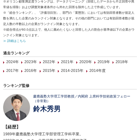
※オリコン顧客満足度ランキングは、データクリーニング（回収したデータから不正回答や異
常値を排除）および調査対象者条件から外れた回答を除外した上で作成しています。
※「総合ランキング」、「評価項目別」、部門の「業態別」においては有効回答者数が規定人
数を満たした企業のみランクイン対象となります。その他の部門においては有効回答者数が規
定人数の半数以上の企業がランクイン対象となります。
※総合得点が60.0点以上で、他人に薦めたくないと回答した人の割合が基準値以下の企業がラ
ンクイン対象となります。
≫ 詳細はこちら
過去ランキング
2024年
2023年
2022年
2021年
2020年
2019年
2018年
2017年
2016年
2015年
2014-2015年
2014年度
ランキング監修
慶應義塾大学理工学部教授／内閣府 上席科学技術政策フェロー
（非常勤）
鈴木秀男
【経歴】
1989年慶應義塾大学理工学部管理工学科卒業。