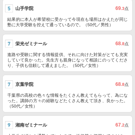
山手学院
69
.3
点
結果的に本人が希望校に受かって今現在も場所はかえたが同じ
塾に大学受験を控えて通っているので。（50代／男性）
栄光ゼミナール
68
.8
点
進路や受験に関する情報提供、それに向けた対策がとても充実
していて良かった。先生方も親身になって相談にのってくださ
り、子供も信頼して通えました。（50代／女性）
京葉学院
68
.8
点
千葉県の高校の色々な情報をたくさん教えてもらって、為にな
った。講師の方々の経験などたくさん教えて頂き、良かった。
（50代／女性）
湘南ゼミナール
67
.2
点