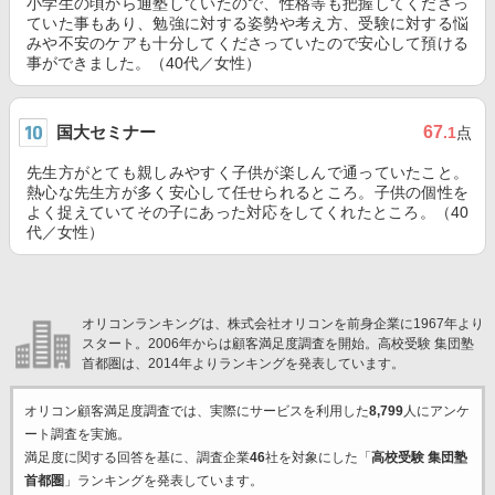
小学生の頃から通塾していたので、性格等も把握してくださっ
ていた事もあり、勉強に対する姿勢や考え方、受験に対する悩
みや不安のケアも十分してくださっていたので安心して預ける
事ができました。（40代／女性）
国大セミナー
67
.1
点
先生方がとても親しみやすく子供が楽しんで通っていたこと。
熱心な先生方が多く安心して任せられるところ。子供の個性を
よく捉えていてその子にあった対応をしてくれたところ。（40
代／女性）
オリコンランキングは、株式会社オリコンを前身企業に1967年より
スタート。2006年からは顧客満足度調査を開始。高校受験 集団塾
首都圏は、2014年よりランキングを発表しています。
オリコン顧客満足度調査では、実際にサービスを利用した
8,799
人にアンケ
ート調査を実施。
満足度に関する回答を基に、調査企業
46
社を対象にした「
高校受験 集団塾
首都圏
」ランキングを発表しています。